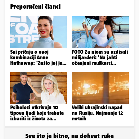
Preporučeni članci
Svi pričaju o ovoj
FOTO Za njom su uzdisali
kombinaciji Anne
milijarderi: 'Na jahti
Hathaway: 'Zašto joj je
oženjeni muškarci
to stilist napravio?
zaborave na pravila'
Užasno je...'
Psiholozi otkrivaju 10
Veliki ukrajinski napad
tipova ljudi koje trebate
na Rusiju. Najmanje 12
izbaciti iz života za
mrtvih
vlastito dobro
Sve što je bitno, na dohvat ruke