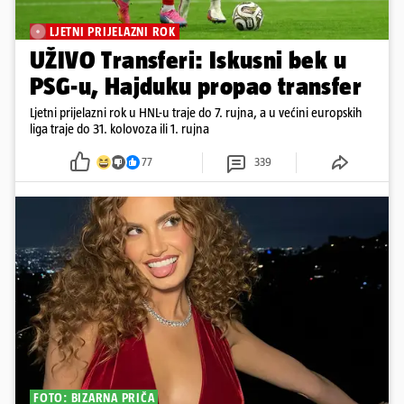
LJETNI PRIJELAZNI ROK
UŽIVO Transferi: Iskusni bek u
PSG-u, Hajduku propao transfer
Ljetni prijelazni rok u HNL-u traje do 7. rujna, a u većini europskih
liga traje do 31. kolovoza ili 1. rujna
77
339
FOTO: BIZARNA PRIČA