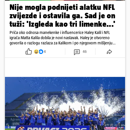
Nije mogla podnijeti alatku NFL
zvijezde i ostavila ga. Sad je on
tuži: 'Izgleda kao tri limenke...'
Priča oko odnosa manekenke i influencerice Haley Kalil i NFL
igrača Matta Kalila dobila je novi nastavak. Haley je otvoreno
govorila o razlogu razlaza za Kalikom i po njegovom mišljenju
prešla granicu dobrog ukusa
4
46