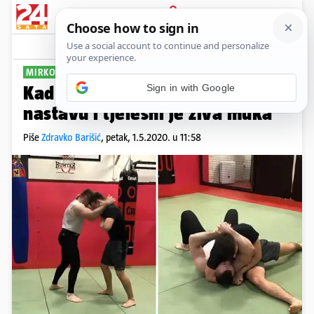
PRIJAVA
Sport
Komentari
18
MIRKO & SIN
Kad ti tata Cro Cop organizira
nastavu i tjelesni je živa muka
Piše
Zdravko Barišić
,
petak, 1.5.2020. u 11:58