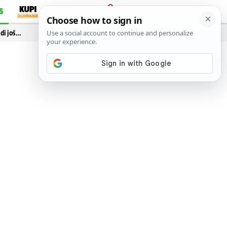
S
PRIJAVA
idi još…