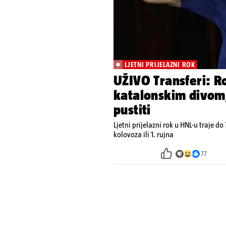
LJETNI PRIJELAZNI ROK
UŽIVO Transferi: Ro
katalonskim divom
pustiti
Ljetni prijelazni rok u HNL-u traje do 
kolovoza ili 1. rujna
77