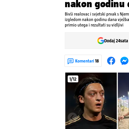
nakon godinu 
Bivši realovac i svjetski prvak s Nj
izgledom nakon godinu dana vježban
primio utega i rezultati su vidljivi
Dodaj 24sata
Komentari
18
1/12