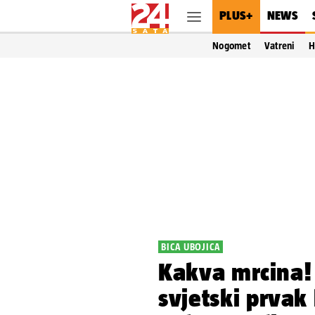
PLUS+
NEWS
Nogomet
Vatreni
H
BICA UBOJICA
Kakva mrcina! 
svjetski prvak