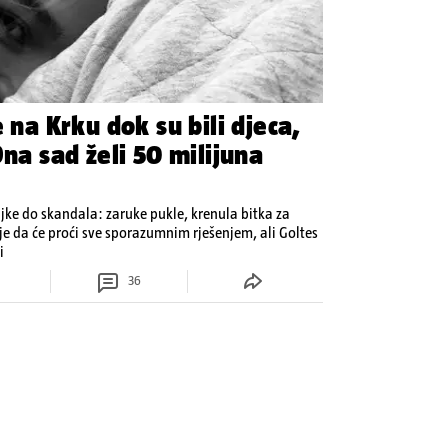
 na Krku dok su bili djeca,
Ona sad želi 50 milijuna
jke do skandala: zaruke pukle, krenula bitka za
 je da će proći sve sporazumnim rješenjem, ali Goltes
i
36