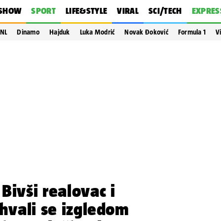
SHOW
SPORT
LIFE&STYLE
VIRAL
SCI/TECH
EXPRES
NL
Dinamo
Hajduk
Luka Modrić
Novak Đoković
Formula 1
V
Bivši realovac i
 hvali se izgledom