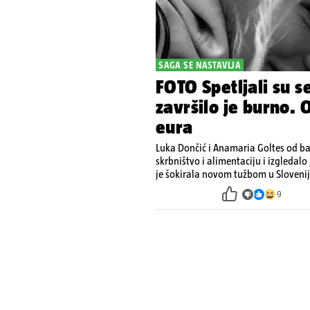
SAGA SE NASTAVLJA
FOTO Spetljali su se
završilo je burno. 
eura
Luka Dončić i Anamaria Goltes od ba
skrbništvo i alimentaciju i izgledalo
je šokirala novom tužbom u Slovenij
9