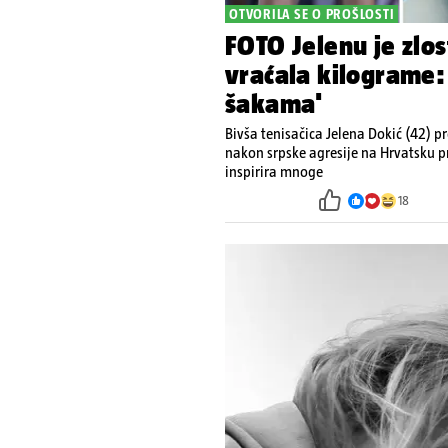
OTVORILA SE O PROŠLOSTI
FOTO Jelenu je zlos
vraćala kilograme:
šakama'
Bivša tenisačica Jelena Dokić (42) pro
nakon srpske agresije na Hrvatsku p
inspirira mnoge
18