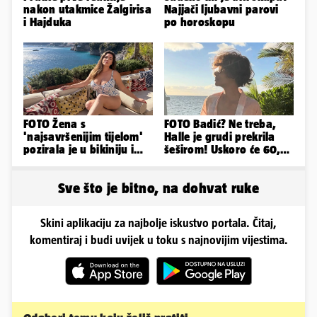
nakon utakmice Žalgirisa
Najjači ljubavni parovi
i Hajduka
po horoskopu
FOTO Žena s
FOTO Badić? Ne treba,
'najsavršenijim tijelom'
Halle je grudi prekrila
pozirala je u bikiniju i
šeširom! Uskoro će 60,
pokazala svoje bujne
ljetuje u golim izdanjima
obline...
Sve što je bitno, na dohvat ruke
Skini aplikaciju za najbolje iskustvo portala. Čitaj,
komentiraj i budi uvijek u toku s najnovijim vijestima.