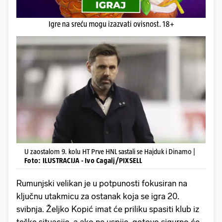
Igre na sreću mogu izazvati ovisnost. 18+
U zaostalom 9. kolu HT Prve HNL sastali se Hajduk i Dinamo |
Foto: ILUSTRACIJA - Ivo Cagalj/PIXSELL
Rumunjski velikan je u potpunosti fokusiran na
ključnu utakmicu za ostanak koja se igra 20.
svibnja. Željko Kopić imat će priliku spasiti klub iz
teške situacije, a ako ne uspije, gotovo sigurno će