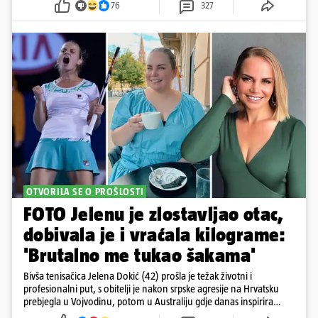
76
327
OTVORILA SE O PROŠLOSTI
FOTO Jelenu je zlostavljao otac,
dobivala je i vraćala kilograme:
'Brutalno me tukao šakama'
Bivša tenisačica Jelena Dokić (42) prošla je težak životni i
profesionalni put, s obitelji je nakon srpske agresije na Hrvatsku
prebjegla u Vojvodinu, potom u Australiju gdje danas inspirira
mnoge