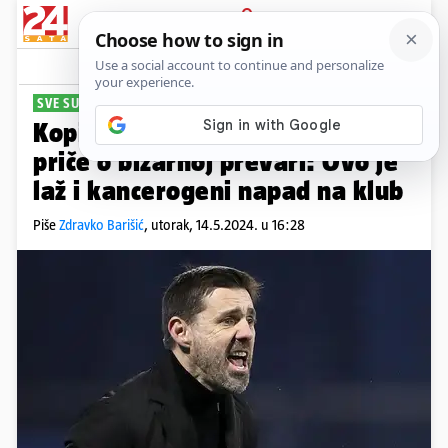
PRIJAVA
Sport
Komentari
0
SVE SU DEMANTIRALI
Kopićev klub oštro reagirao na
priče o bizarnoj prevari: Ovo je
laž i kancerogeni napad na klub
Piše
Zdravko Barišić
,
utorak, 14.5.2024. u 16:28