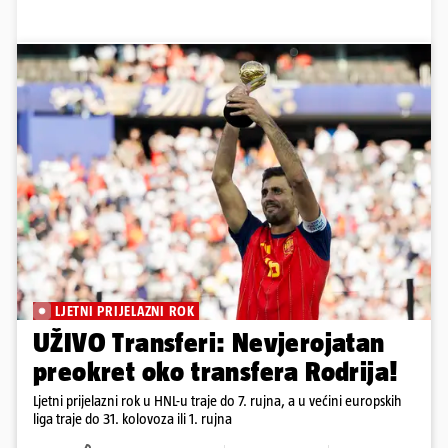
LJETNI PRIJELAZNI ROK
UŽIVO Transferi: Nevjerojatan
preokret oko transfera Rodrija!
Ljetni prijelazni rok u HNL-u traje do 7. rujna, a u većini europskih
liga traje do 31. kolovoza ili 1. rujna