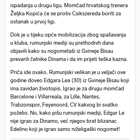
ispadanja u drugu ligu. Momčad hrvatskog trenera
Željka Kopića će se protiv Csikszereda boriti za
ostanak u prvoj ligi.
Dok je u tijeku opće mobilizacija zbog spašavanja
u kluba, rumunjski mediji su prethodnih dana
objavili kako su nogometaši iz Gvineje Bisau
prevarili čelnike Dinama i da im prijeti teška kazna.
Priča ide ovako. Rumunjski velikan je u veljači ove
godine doveo Edgara Lea (30) iz Gvineje Bisau koji
ima zavidan životopis. Igrao je za drugu momčad
Barcelone i Villarreala, za Lille, Nantes,
Trabzonspor, Feyenoord, CV kakvog bi svatko
poželio. No, kako pišu rumunjski mediji, Edgar Le
nije igrao za Dinamo, već njegov brat blizanac
Edelino koji je igrao samo niželigaški nogomet!