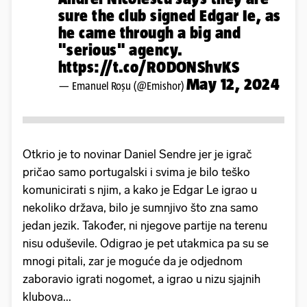
sure the club signed Edgar Ie, as
he came through a big and
"serious" agency.
https://t.co/R0DONShvKS
May 12, 2024
— Emanuel Roşu (@Emishor)
Otkrio je to novinar Daniel Sendre jer je igrač
pričao samo portugalski i svima je bilo teško
komunicirati s njim, a kako je Edgar Le igrao u
nekoliko država, bilo je sumnjivo što zna samo
jedan jezik. Također, ni njegove partije na terenu
nisu oduševile. Odigrao je pet utakmica pa su se
mnogi pitali, zar je moguće da je odjednom
zaboravio igrati nogomet, a igrao u nizu sjajnih
klubova...