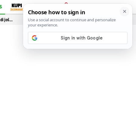
S
PRIJAVA
idi još…