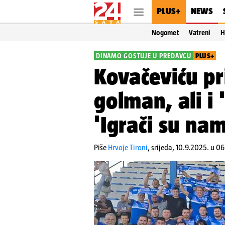
PLUS+
NEWS
Nogomet
Vatreni
H
DINAMO GOSTUJE U PREDAVCU
PLUS+
Kovačeviću pri
golman, ali i
'Igrači su nam 
Piše
Hrvoje Tironi
,
srijeda, 10.9.2025. u 0