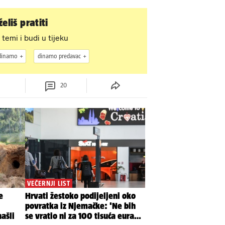
eliš pratiti
 temi i budi u tijeku
dinamo
dinamo predavac
20