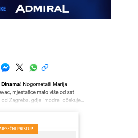
-
Dinama
! Nogometaši Marija
avac, mjestašce malo više od sat
 od Zagreba, gdje "modre" očekuje
tskog nogometnoga kupa kod
amo Predavac je član Treće NL Sjever,
u Bjelovara stiže po novu pobjedu.