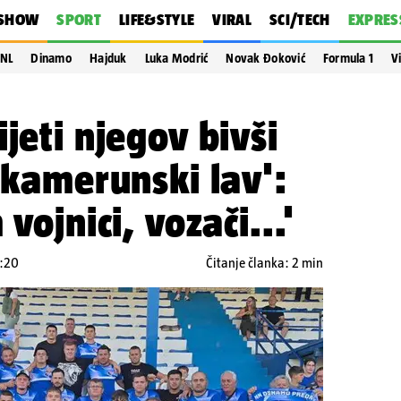
SHOW
SPORT
LIFE&STYLE
VIRAL
SCI/TECH
EXPRES
NL
Dinamo
Hajduk
Luka Modrić
Novak Đoković
Formula 1
V
jeti njegov bivši
 'kamerunski lav':
vojnici, vozači...'
6:20
Čitanje članka: 2 min