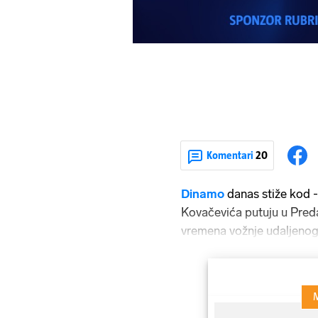
Komentari
20
Dinamo
danas stiže kod 
Kovačevića putuju u Pred
vremena vožnje udaljenog
šesnaestina finala Hrva
istoimenog domaćina. Din
a "pravi" Dinamo u okolic