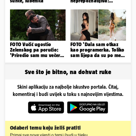
sunce, lubenica'
neprepoznatljiva:
Odselila je iz Hrvatske, a
ovako sad izgleda
FOTO Vučić ugostio
FOTO 'Dala sam otkaz
Zelenskog pa poručio:
kao programerka. Toliko
'Priredio sam mu večeru
sam lijepa da su po meni
i poželio dobrodošlicu'
napravili lutku'
Sve što je bitno, na dohvat ruke
Skini aplikaciju za najbolje iskustvo portala. Čitaj,
komentiraj i budi uvijek u toku s najnovijim vijestima.
Odaberi temu koju želiš pratiti
Primaj sve nove vijesti o temi i budi u tijeku