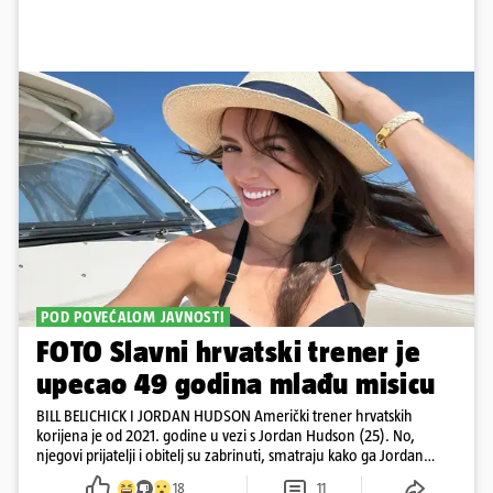
POD POVEĆALOM JAVNOSTI
FOTO Slavni hrvatski trener je
upecao 49 godina mlađu misicu
BILL BELICHICK I JORDAN HUDSON Američki trener hrvatskih
korijena je od 2021. godine u vezi s Jordan Hudson (25). No,
njegovi prijatelji i obitelj su zabrinuti, smatraju kako ga Jordan
kontrolira
18
11