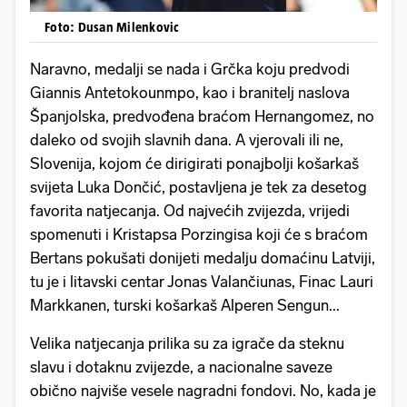
Foto: Dusan Milenkovic
Naravno, medalji se nada i Grčka koju predvodi
Giannis Antetokounmpo, kao i branitelj naslova
Španjolska, predvođena braćom Hernangomez, no
daleko od svojih slavnih dana. A vjerovali ili ne,
Slovenija, kojom će dirigirati ponajbolji košarkaš
svijeta Luka Dončić, postavljena je tek za desetog
favorita natjecanja. Od najvećih zvijezda, vrijedi
spomenuti i Kristapsa Porzingisa koji će s braćom
Bertans pokušati donijeti medalju domaćinu Latviji,
tu je i litavski centar Jonas Valančiunas, Finac Lauri
Markkanen, turski košarkaš Alperen Sengun...
Velika natjecanja prilika su za igrače da steknu
slavu i dotaknu zvijezde, a nacionalne saveze
obično najviše vesele nagradni fondovi. No, kada je