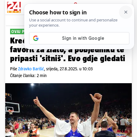
PRIJAVA
Sport
Komentari
27
OVAJ PUT BEZ HRVATSKE
Kreće EuroBasket: Srbija najveći
favorit za zlato, a pobjedniku će
pripasti 'sitniš'. Evo gdje gledati
Piše
Zdravko Barišić
,
srijeda, 27.8.2025. u 10:03
Čitanje članka: 2 min