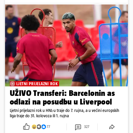
LJETNI PRIJELAZNI ROK
UŽIVO Transferi: Barcelonin as
odlazi na posudbu u Liverpool
Ljetni prijelazni rok u HNL-u traje do 7. rujna, a u većini europskih
liga traje do 31. kolovoza ili 1. rujna
77
327