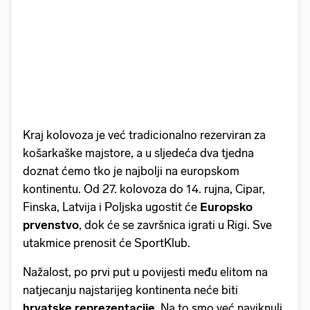
Kraj kolovoza je već tradicionalno rezerviran za
košarkaške majstore, a u sljedeća dva tjedna
doznat ćemo tko je najbolji na europskom
kontinentu. Od 27. kolovoza do 14. rujna, Cipar,
Finska, Latvija i Poljska ugostit će
Europsko
prvenstvo
, dok će se završnica igrati u Rigi. Sve
utakmice prenosit će SportKlub.
Nažalost, po prvi put u povijesti među elitom na
natjecanju najstarijeg kontinenta neće biti
hrvatske reprezentacije
. Na to smo već naviknuli