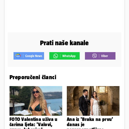
Prati naše kanale
Preporučeni članci
FOTO Valentina uživa u
Ana iz 'Braka na prvu'
čarima ljeta: 'Valovi,
danas je