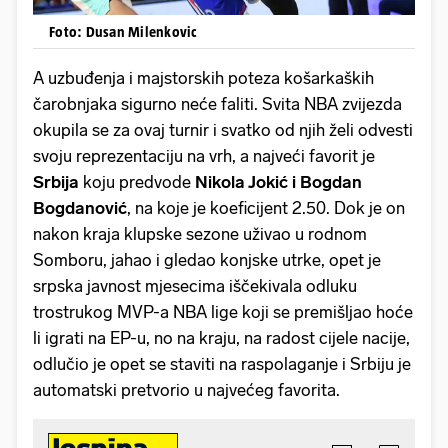
Foto: Dusan Milenkovic
A uzbuđenja i majstorskih poteza košarkaških
čarobnjaka sigurno neće faliti. Svita NBA zvijezda
okupila se za ovaj turnir i svatko od njih želi odvesti
svoju reprezentaciju na vrh, a najveći favorit je
Srbija
koju predvode
Nikola Jokić i Bogdan
Bogdanović
, na koje je koeficijent 2.50. Dok je on
nakon kraja klupske sezone uživao u rodnom
Somboru, jahao i gledao konjske utrke, opet je
srpska javnost mjesecima iščekivala odluku
trostrukog MVP-a NBA lige koji se premišljao hoće
li igrati na EP-u, no na kraju, na radost cijele nacije,
odlučio je opet se staviti na raspolaganje i Srbiju je
automatski pretvorio u najvećeg favorita.