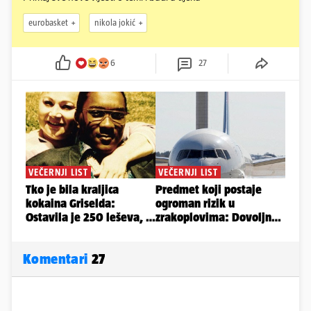
eurobasket
nikola jokić
6
27
Komentari
27