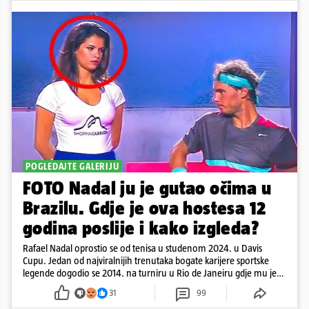
POGLEDAJTE GALERIJU
FOTO Nadal ju je gutao očima u
Brazilu. Gdje je ova hostesa 12
godina poslije i kako izgleda?
Rafael Nadal oprostio se od tenisa u studenom 2024. u Davis
Cupu. Jedan od najviralnijih trenutaka bogate karijere sportske
legende dogodio se 2014. na turniru u Rio de Janeiru gdje mu je
pažnju odvlačila ljepotica iza klupe
31
99