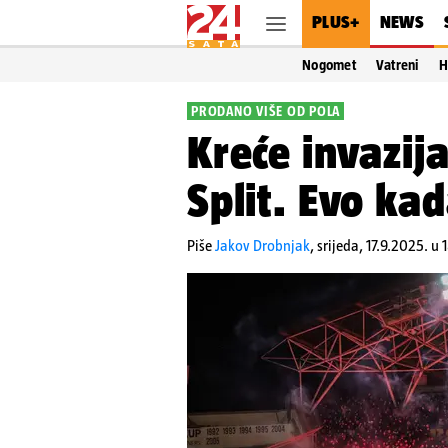
PLUS+
NEWS
Nogomet
Vatreni
H
PRODANO VIŠE OD POLA
Kreće invazij
Split. Evo ka
Piše
Jakov Drobnjak
,
srijeda, 17.9.2025. u 