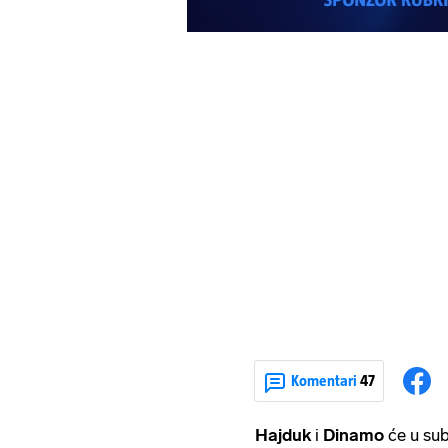
Komentari
47
Hajduk
i
Dinamo
će u sub