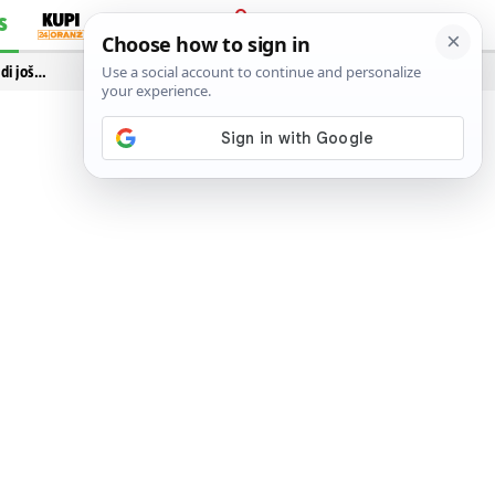
S
PRIJAVA
idi još…