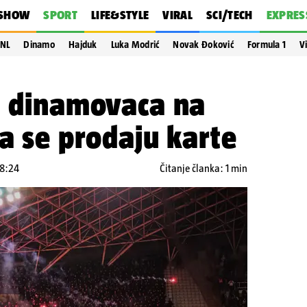
SHOW
SPORT
LIFE&STYLE
VIRAL
SCI/TECH
EXPRES
NL
Dinamo
Hajduk
Luka Modrić
Novak Đoković
Formula 1
V
a dinamovaca na
da se prodaju karte
18:24
Čitanje članka: 1 min