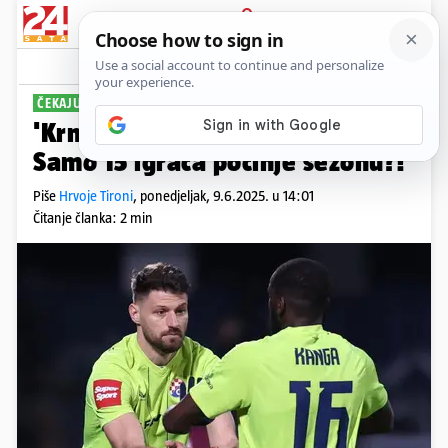
PRIJAVA
Sport
Komentari
20
ČEKAJU SE POJAČANJA
PLUS+
'Krnji' Dinamo na pripremama:
Samo 15 igrača počinje sezonu?!
Piše
Hrvoje Tironi
,
ponedjeljak, 9.6.2025. u 14:01
Čitanje članka: 2 min