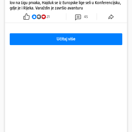
lov na Ligu prvaka, Hajduk se iz Europske lige seli u Konferencijsku,
gdje je i Rijeka. Varaždin je završio avanturu
21
45
Učitaj više