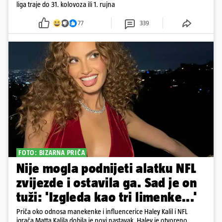
liga traje do 31. kolovoza ili 1. rujna
77
339
FOTO: BIZARNA PRIČA
Nije mogla podnijeti alatku NFL
zvijezde i ostavila ga. Sad je on
tuži: 'Izgleda kao tri limenke...'
Priča oko odnosa manekenke i influencerice Haley Kalil i NFL
igrača Matta Kalila dobila je novi nastavak. Haley je otvoreno