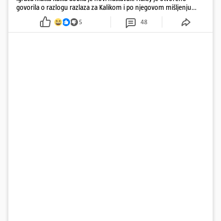
govorila o razlogu razlaza za Kalikom i po njegovom mišljenju
prešla granicu dobrog ukusa
5
48