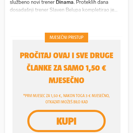
službeno novi trener
Dinama
. Proteklih dana
dosadašnji trener Slaven Belupa kompletirao je
stožer, sad radi plan i program priprema, koje će
započeti 18. lipnja. Dinamovci će prvo trenirati u
Zagrebu, a onda se krajem lipnja zaputiti u
Sloveniju. I "modri" do tada žele koliko-toliko
kompletirati igrači kadar za nadolazeću sezonu. To
i neće biti tako jednostavan zadatak jer Dinamu,
vjerovali ili ne, nedostaje igrača.