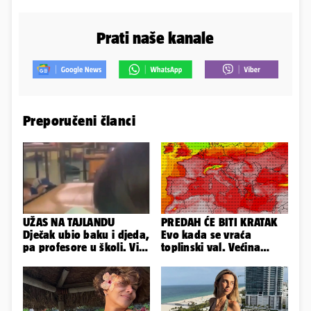
Prati naše kanale
Preporučeni članci
UŽAS NA TAJLANDU
PREDAH ĆE BITI KRATAK
Dječak ubio baku i djeda,
Evo kada se vraća
pa profesore u školi. Više
toplinski val. Većina
od 30 ljudi je ranjeno
Europe na udaru