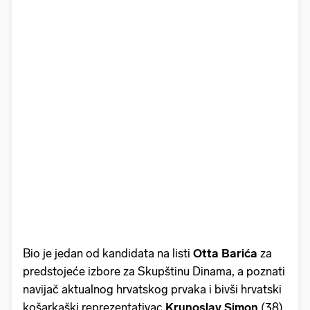
Bio je jedan od kandidata na listi
Otta Barića
za
predstojeće izbore za Skupštinu Dinama, a poznati
navijač aktualnog hrvatskog prvaka i bivši hrvatski
košarkaški reprezentativac
Krunoslav Simon
(38)