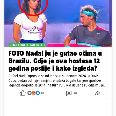
POGLEDAJTE GALERIJU
FOTO Nadal ju je gutao očima u
Brazilu. Gdje je ova hostesa 12
godina poslije i kako izgleda?
Rafael Nadal oprostio se od tenisa u studenom 2024. u Davis
Cupu. Jedan od najviralnijih trenutaka bogate karijere sportske
legende dogodio se 2014. na turniru u Rio de Janeiru gdje mu je
pažnju odvlačila ljepotica iza klupe
30
81