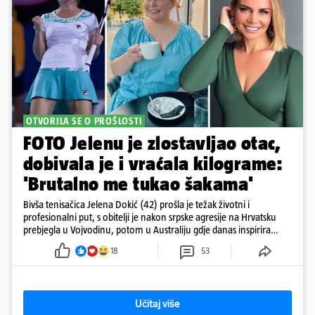
OTVORILA SE O PROŠLOSTI
FOTO Jelenu je zlostavljao otac,
dobivala je i vraćala kilograme:
'Brutalno me tukao šakama'
Bivša tenisačica Jelena Dokić (42) prošla je težak životni i
profesionalni put, s obitelji je nakon srpske agresije na Hrvatsku
prebjegla u Vojvodinu, potom u Australiju gdje danas inspirira
mnoge
18
53
Učitaj više