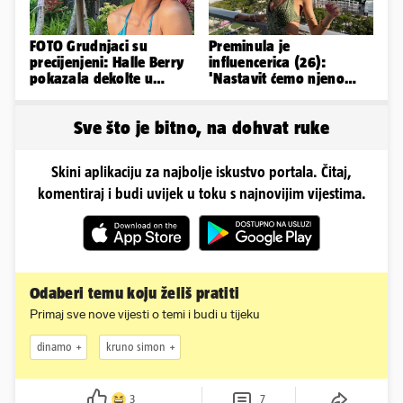
FOTO Grudnjaci su
Preminula je
precijenjeni: Halle Berry
influencerica (26):
pokazala dekolte u
'Nastavit ćemo njeno
zavodljivoj satenskoj
nasljeđe'
haljinici
Sve što je bitno, na dohvat ruke
Skini aplikaciju za najbolje iskustvo portala. Čitaj,
komentiraj i budi uvijek u toku s najnovijim vijestima.
Odaberi temu koju želiš pratiti
Primaj sve nove vijesti o temi i budi u tijeku
dinamo
kruno simon
3
7