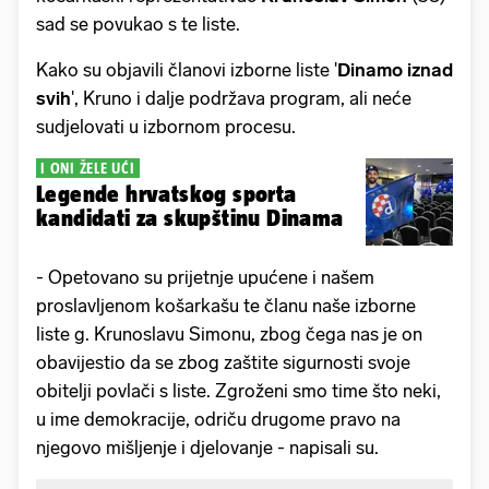
sad se povukao s te liste.
Kako su objavili članovi izborne liste '
Dinamo iznad
svih
', Kruno i dalje podržava program, ali neće
sudjelovati u izbornom procesu.
I ONI ŽELE UĆI
Legende hrvatskog sporta
kandidati za skupštinu Dinama
- Opetovano su prijetnje upućene i našem
proslavljenom košarkašu te članu naše izborne
liste g. Krunoslavu Simonu, zbog čega nas je on
obavijestio da se zbog zaštite sigurnosti svoje
obitelji povlači s liste. Zgroženi smo time što neki,
u ime demokracije, odriču drugome pravo na
njegovo mišljenje i djelovanje - napisali su.