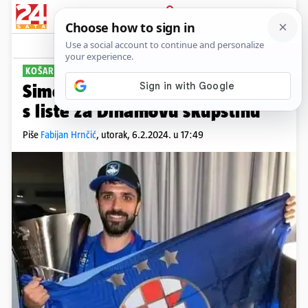
PRIJAVA
Sport
Komentari
7
KOŠARKAŠ JE ODUSTAO
Simon se zbog prijetnji povukao
s liste za Dinamovu skupštinu
Piše
Fabijan Hrnčić
,
utorak, 6.2.2024. u 17:49