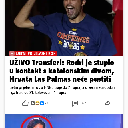
LJETNI PRIJELAZNI ROK
UŽIVO Transferi: Rodri je stupio
u kontakt s katalonskim divom,
Hrvata Las Palmas neće pustiti
Ljetni prijelazni rok u HNL-u traje do 7. rujna, a u većini europskih
liga traje do 31. kolovoza ili 1. rujna
77
327