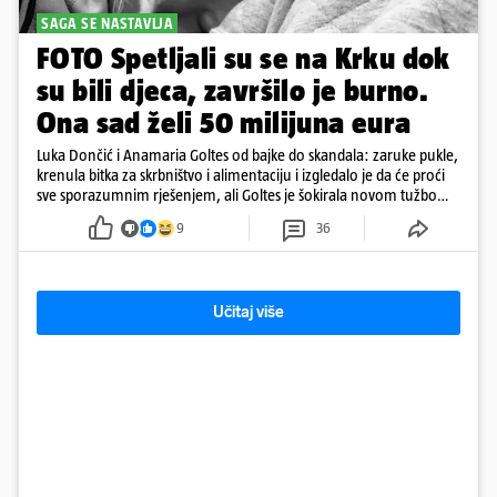
SAGA SE NASTAVLJA
FOTO Spetljali su se na Krku dok
su bili djeca, završilo je burno.
Ona sad želi 50 milijuna eura
Luka Dončić i Anamaria Goltes od bajke do skandala: zaruke pukle,
krenula bitka za skrbništvo i alimentaciju i izgledalo je da će proći
sve sporazumnim rješenjem, ali Goltes je šokirala novom tužbom
u Sloveniji
9
36
Učitaj više