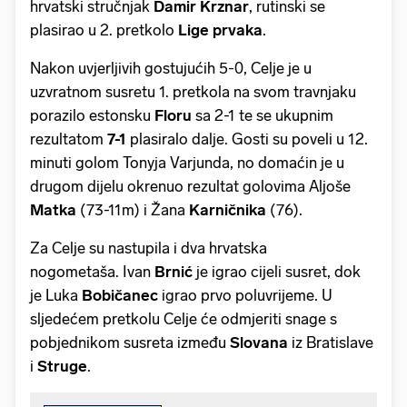
hrvatski stručnjak
Damir Krznar
, rutinski se
plasirao u 2. pretkolo
Lige prvaka
.
Nakon uvjerljivih gostujućih 5-0, Celje je u
uzvratnom susretu 1. pretkola na svom travnjaku
porazilo estonsku
Floru
sa 2-1 te se ukupnim
rezultatom
7-1
plasiralo dalje. Gosti su poveli u 12.
minuti golom Tonyja Varjunda, no domaćin je u
drugom dijelu okrenuo rezultat golovima Aljoše
Matka
(73-11m) i Žana
Karničnika
(76).
Za Celje su nastupila i dva hrvatska
nogometaša. Ivan
Brnić
je igrao cijeli susret, dok
je Luka
Bobičanec
igrao prvo poluvrijeme. U
sljedećem pretkolu Celje će odmjeriti snage s
pobjednikom susreta između
Slovana
iz Bratislave
i
Struge
.