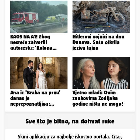
KAOS NA A1! Zbog
Hitlerovi vojnici na dnu
nesreće zatvorili
Dunava. Suša otkrila
autocestu: 'Kolona
jezivu tajnu
prema Zagrebu je oko 9
km...'
Ana iz 'Braka na prvu'
Vječno mladi: Ovim
danas je
znakovima Zodijaka
neprepoznatljiva:
godine ništa ne mogu!
Odselila je iz Hrvatske, a
ovako sad izgleda
Sve što je bitno, na dohvat ruke
Skini aplikaciju za najbolje iskustvo portala. Čitaj,