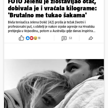
FOTO Jelenu je zlostavljao otac,
dobivala je i vraćala kilograme:
'Brutalno me tukao šakama'
Bivša tenisačica Jelena Dokić (42) prošla je težak životni i
profesionalni put, s obitelji je nakon srpske agresije na Hrvatsku
prebjegla u Vojvodinu, potom u Australiju gdje danas inspirira
mnoge
18
53