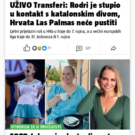
UŽIVO Transferi: Rodri je stupio
u kontakt s katalonskim divom,
Hrvata Las Palmas neće pustiti
Ljetni prijelazni rok u HNL-u traje do 7. rujna, a u većini europskih
liga traje do 31. kolovoza ili 1. rujna
77
327
OTVORILA SE O PROŠLOSTI