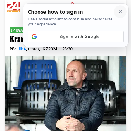
PRIJAVA
Sport
Komentari
0
LP KVALIFIKACIJE
Krznarovo Celje rutinski prošlo
Piše
HINA
,
utorak, 16.7.2024. u 23:30