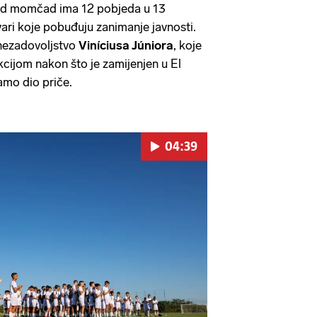
kad momčad ima 12 pobjeda u 13
ari koje pobuđuju zanimanje javnosti.
 nezadovoljstvo
Viníciusa Júniora
, koje
kcijom nakon što je zamijenjen u El
samo dio priče.
04:39
Pokretanje videa...