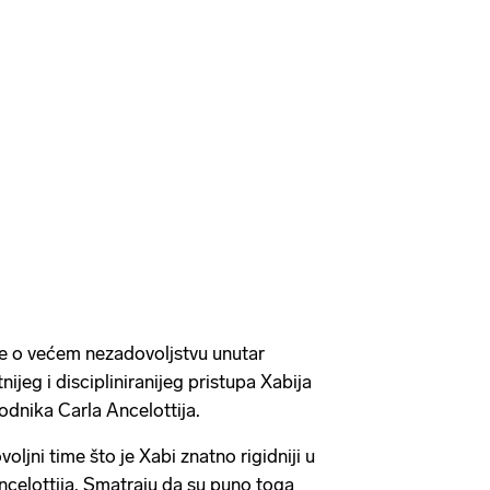
še o većem nezadovoljstvu unutar
tnijeg i discipliniranijeg pristupa Xabija
dnika Carla Ancelottija.
ljni time što je Xabi znatno rigidniji u
celottija. Smatraju da su puno toga