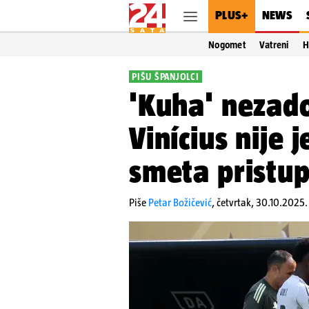
PLUS+
NEWS
Nogomet
Vatreni
H
PIŠU ŠPANJOLCI
'Kuha' nezado
Vinícius nije 
smeta pristup
Piše
Petar Božičević
,
četvrtak, 30.10.2025. 