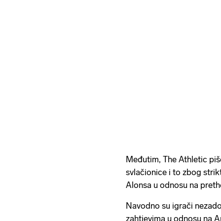
Međutim, The Athletic pi
svlačionice i to zbog strik
Alonsa u odnosu na pretho
Navodno su igrači nezadovo
zahtjevima u odnosu na An