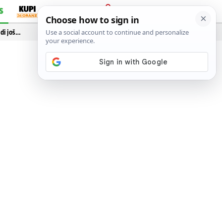
S
PRIJAVA
idi još…