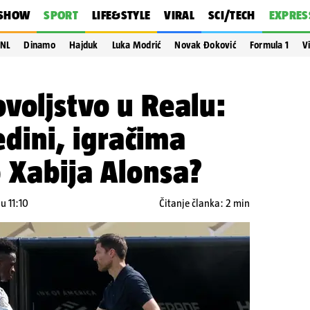
SHOW
SPORT
LIFE&STYLE
VIRAL
SCI/TECH
EXPRES
NL
Dinamo
Hajduk
Luka Modrić
Novak Đoković
Formula 1
V
voljstvo u Realu:
jedini, igračima
 Xabija Alonsa?
u 11:10
Čitanje članka: 2 min