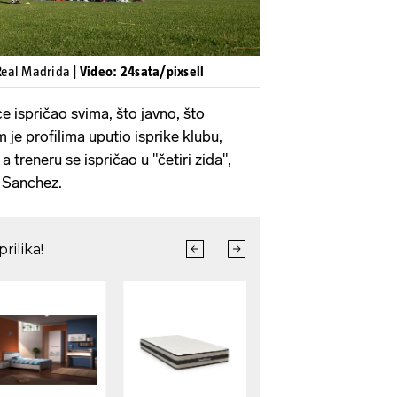
Real Madrida
| Video: 24sata/pixsell
e ispričao svima, što javno, što
m je profilima uputio isprike klubu,
a treneru se ispričao u "četiri zida",
s Sanchez.