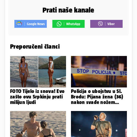
Prati naše kanale
Preporučeni članci
FOTO Tijelo iz snova! Evo
Policija o ubojstvu u Sl.
zašto ovu Srpkinju prati
Brodu: Pijana žena (36)
milijun ljudi
nakon svađe nožem
ubila partnera (71)