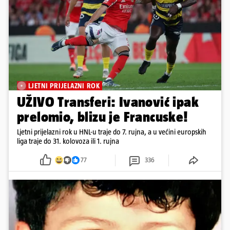
LJETNI PRIJELAZNI ROK
UŽIVO Transferi: Ivanović ipak
prelomio, blizu je Francuske!
Ljetni prijelazni rok u HNL-u traje do 7. rujna, a u većini europskih
liga traje do 31. kolovoza ili 1. rujna
77
336