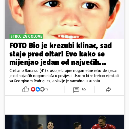
STROJ ZA GOLOVE
FOTO Bio je krezubi klinac, sad
staje pred oltar! Evo kako se
mijenjao jedan od najvećih...
Cristiano Ronaldo (41) srušio je brojne nogometne rekorde i jedan
je od najvećih nogometaša u povijesti. Uskoro bi se trebao vjenčati
sa Georginom Rodriguez, a slavlje je navodno u subotu
19
65