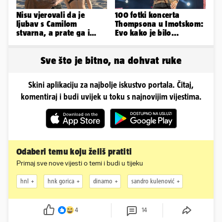
Nisu vjerovali da je
100 fotki koncerta
ljubav s Camilom
Thompsona u Imotskom:
stvarna, a prate ga i
Evo kako je bilo...
glasine koje godinama
ne staju
Sve što je bitno, na dohvat ruke
Skini aplikaciju za najbolje iskustvo portala. Čitaj,
komentiraj i budi uvijek u toku s najnovijim vijestima.
Odaberi temu koju želiš pratiti
Primaj sve nove vijesti o temi i budi u tijeku
hnl
hnk gorica
dinamo
sandro kulenović
4
14