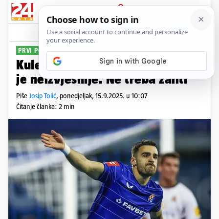
PRIJAVA
Sport
Komentari
14
PRVI PORAZ U SEZONI
Kulenović: Liga napreduje i sve
je neizvjesnije. Ne treba žaliti
Piše
Josip Tolić
,
ponedjeljak, 15.9.2025. u 10:07
Čitanje članka: 2 min