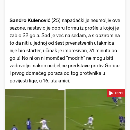
Sandro Kulenović
(25) napadački je neumoljiv ove
sezone, nastavio je dobru formu iz prošle u kojoj je
zabio 22 gola. Sad je već na sedam, a s obzirom na
to da niti u jednoj od šest prvenstvenih utakmica
nije bio starter, učinak je impresivan, 31 minuta po
golu! No ni on ni momčad "modrih" ne mogu biti
zadovoljni nakon nedjeljne predstave protiv Gorice
i prvog domaćeg poraza od tog protivnika u
povijesti lige, u 16. utakmici.
01:11
Pokretanje videa...