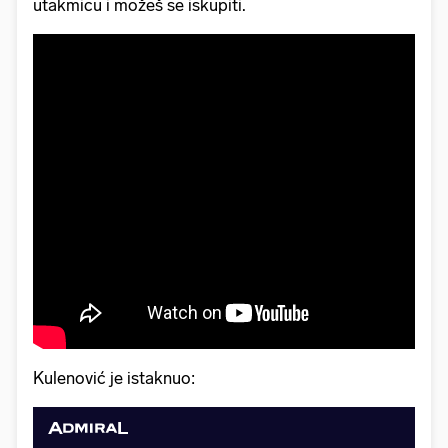
utakmicu i možeš se iskupiti.
Kulenović je istaknuo: