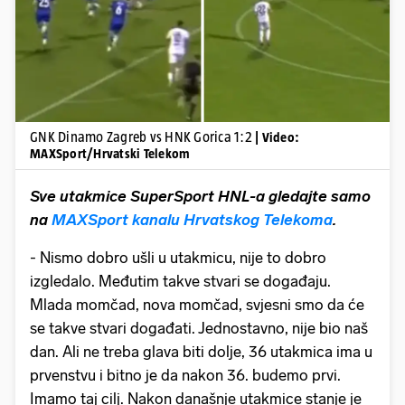
GNK Dinamo Zagreb vs HNK Gorica 1:2
| Video:
MAXSport/Hrvatski Telekom
Sve utakmice SuperSport HNL-a gledajte samo
na
MAXSport kanalu Hrvatskog Telekoma
.
- Nismo dobro ušli u utakmicu, nije to dobro
izgledalo. Međutim takve stvari se događaju.
Mlada momčad, nova momčad, svjesni smo da će
se takve stvari događati. Jednostavno, nije bio naš
dan. Ali ne treba glava biti dolje, 36 utakmica ima u
prvenstvu i bitno je da nakon 36. budemo prvi.
Imamo taj cilj. Nakon današnje utakmice stanje je