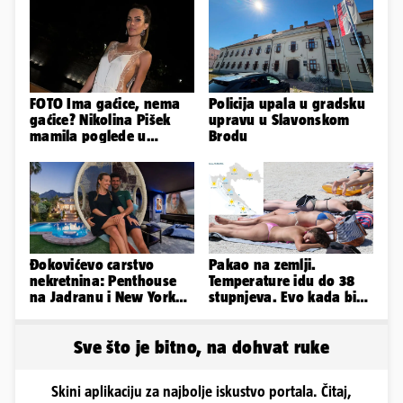
FOTO Ima gaćice, nema
Policija upala u gradsku
gaćice? Nikolina Pišek
upravu u Slavonskom
mamila poglede u
Brodu
poluprozirnom
kombinezonu
Đokovićevo carstvo
Pakao na zemlji.
nekretnina: Penthouse
Temperature idu do 38
na Jadranu i New Yorku,
stupnjeva. Evo kada bi
španjolska vila, hoteli...
se Hrvatska mogla
rashladiti
Sve što je bitno, na dohvat ruke
Skini aplikaciju za najbolje iskustvo portala. Čitaj,