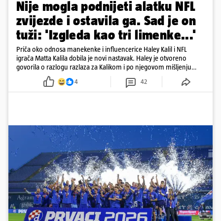
Nije mogla podnijeti alatku NFL
zvijezde i ostavila ga. Sad je on
tuži: 'Izgleda kao tri limenke...'
Priča oko odnosa manekenke i influencerice Haley Kalil i NFL
igrača Matta Kalila dobila je novi nastavak. Haley je otvoreno
govorila o razlogu razlaza za Kalikom i po njegovom mišljenju
prešla granicu dobrog ukusa
4
42