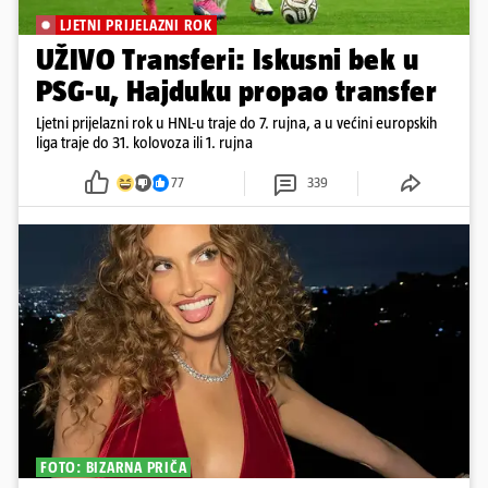
LJETNI PRIJELAZNI ROK
UŽIVO Transferi: Iskusni bek u
PSG-u, Hajduku propao transfer
Ljetni prijelazni rok u HNL-u traje do 7. rujna, a u većini europskih
liga traje do 31. kolovoza ili 1. rujna
77
339
FOTO: BIZARNA PRIČA