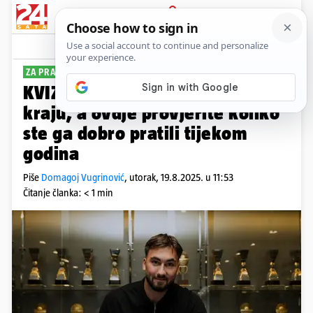
PRIJAVA
Sport
Komentari
3
ZA PRAVE ZNALCE
KVIZ Prijelazni rok se bliži
kraju, a ovdje provjerite koliko
ste ga dobro pratili tijekom
godina
Piše
Domagoj Vugrinović
,
utorak, 19.8.2025. u 11:53
Čitanje članka: < 1 min