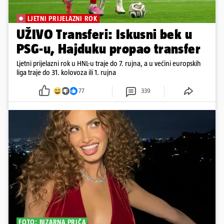
LJETNI PRIJELAZNI ROK
UŽIVO Transferi: Iskusni bek u
PSG-u, Hajduku propao transfer
Ljetni prijelazni rok u HNL-u traje do 7. rujna, a u većini europskih
liga traje do 31. kolovoza ili 1. rujna
77
339
FOTO: BIZARNA PRIČA