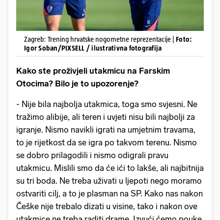
Zagreb: Trening hrvatske nogometne reprezentacije |
Foto:
Igor Soban/PIXSELL / ilustrativna fotografija
Kako ste proživjeli utakmicu na Farskim
Otocima? Bilo je to upozorenje?
- Nije bila najbolja utakmica, toga smo svjesni. Ne
tražimo alibije, ali teren i uvjeti nisu bili najbolji za
igranje. Nismo navikli igrati na umjetnim travama,
to je rijetkost da se igra po takvom terenu. Nismo
se dobro prilagodili i nismo odigrali pravu
utakmicu. Mislili smo da će ići to lakše, ali najbitnija
su tri boda. Ne treba uživati u ljepoti nego moramo
ostvariti cilj, a to je plasman na SP. Kako nas nakon
Češke nije trebalo dizati u visine, tako i nakon ove
utakmice ne treba raditi drame. Izvući ćemo pouke.