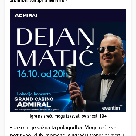
Aklimatizacija u Milanu?
Igre na sreću mogu izazvati ovisnost. 18+
- Jako mi je važna ta prilagodba. Mogu reći sve
pozitivno, klub, momčad, suigrači i trener prihvatili