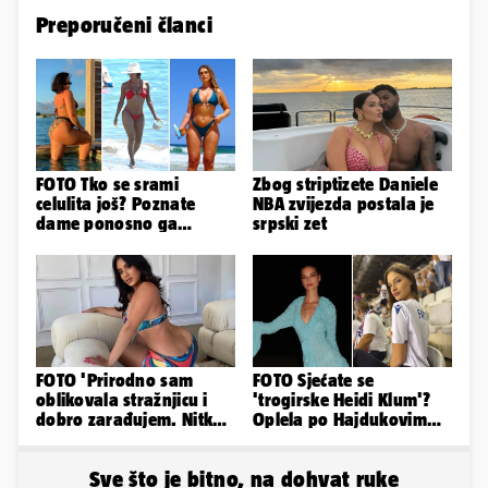
Preporučeni članci
FOTO Tko se srami
Zbog striptizete Daniele
celulita još? Poznate
NBA zvijezda postala je
dame ponosno ga
srpski zet
pokazuju pa slave svoje
obline
FOTO 'Prirodno sam
FOTO Sjećate se
oblikovala stražnjicu i
'trogirske Heidi Klum'?
dobro zarađujem. Nitko
Oplela po Hajdukovim
ne vjeruje da je prava'
navijačima: 'Zvižduci?
Sramota'
Sve što je bitno, na dohvat ruke