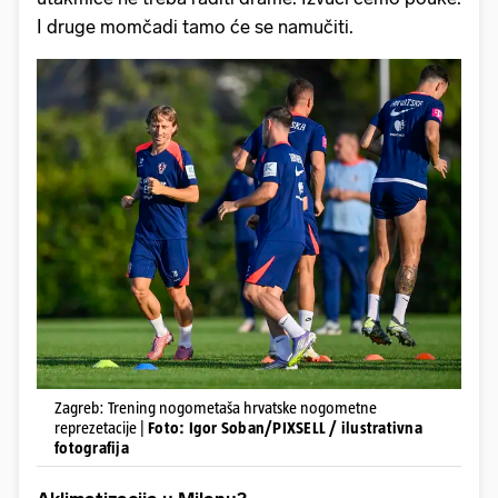
I druge momčadi tamo će se namučiti.
Zagreb: Trening nogometaša hrvatske nogometne
reprezetacije |
Foto: Igor Soban/PIXSELL / ilustrativna
fotografija