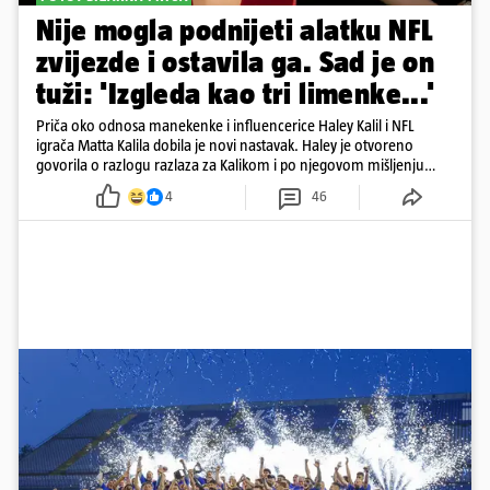
Nije mogla podnijeti alatku NFL
zvijezde i ostavila ga. Sad je on
tuži: 'Izgleda kao tri limenke...'
Priča oko odnosa manekenke i influencerice Haley Kalil i NFL
igrača Matta Kalila dobila je novi nastavak. Haley je otvoreno
govorila o razlogu razlaza za Kalikom i po njegovom mišljenju
prešla granicu dobrog ukusa
4
46