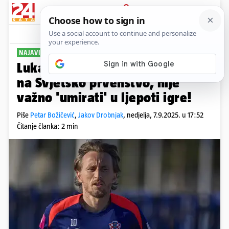
PRIJAVA
Sport
Komentari
4
NAJAVIO CRNOGORCE
Luka Modrić: Cilj je plasirati se
na Svjetsko prvenstvo, nije
važno 'umirati' u ljepoti igre!
Piše
Petar Božičević
,
Jakov Drobnjak
,
nedjelja, 7.9.2025. u 17:52
Čitanje članka: 2 min