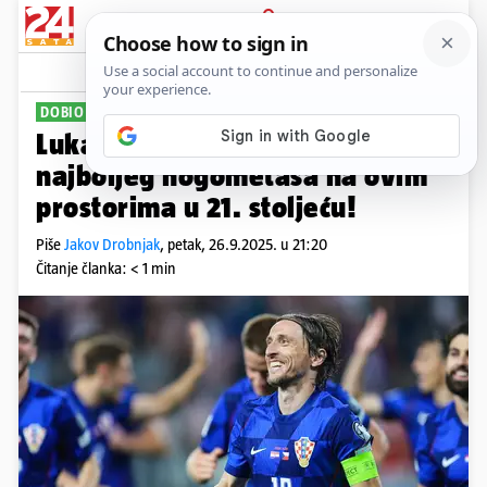
PRIJAVA
Sport
Komentari
9
DOBIO NAGRADU
Luka Modrić je proglašen za
najboljeg nogometaša na ovim
prostorima u 21. stoljeću!
Piše
Jakov Drobnjak
,
petak, 26.9.2025. u 21:20
Čitanje članka: < 1 min