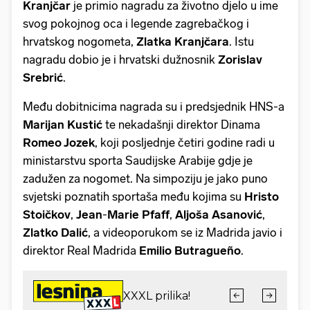
Kranjčar
je primio nagradu za životno djelo u ime
svog pokojnog oca i legende zagrebačkog i
hrvatskog nogometa,
Zlatka Kranjčara
. Istu
nagradu dobio je i hrvatski dužnosnik
Zorislav
Srebrić
.
Među dobitnicima nagrada su i predsjednik HNS-a
Marijan Kustić
te nekadašnji direktor Dinama
Romeo Jozek
, koji posljednje četiri godine radi u
ministarstvu sporta Saudijske Arabije gdje je
zadužen za nogomet. Na simpoziju je jako puno
svjetski poznatih sportaša među kojima su
Hristo
Stoičkov
,
Jean
-
Marie Pfaff
,
Aljoša Asanović
,
Zlatko Dalić
, a videoporukom se iz Madrida javio i
direktor Real Madrida
Emilio Butragueño
.