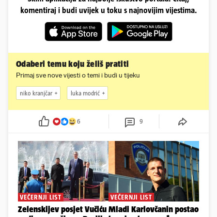
komentiraj i budi uvijek u toku s najnovijim vijestima.
Odaberi temu koju želiš pratiti
Primaj sve nove vijesti o temi i budi u tijeku
niko kranjčar
luka modrić
6
9