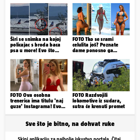
Širi se snimka na kojoj
FOTO Tko se srami
policajac s broda baca
celulita još? Poznate
psa u more! Evo što
dame ponosno ga
kažu: 'Samo smo ga
pokazuju pa slave svoje
pustili'
obline
FOTO Ova osobna
FOTO Razdvojili
trenerica ima titulu 'naj
lokomotive iz sudara,
guze' Instagrama! Evo
sutra će krenuti promet
koliko naplaćuje po
satu...
Sve što je bitno, na dohvat ruke
Skini aplikaciju za najbolje iskustvo portala. Čitaj,