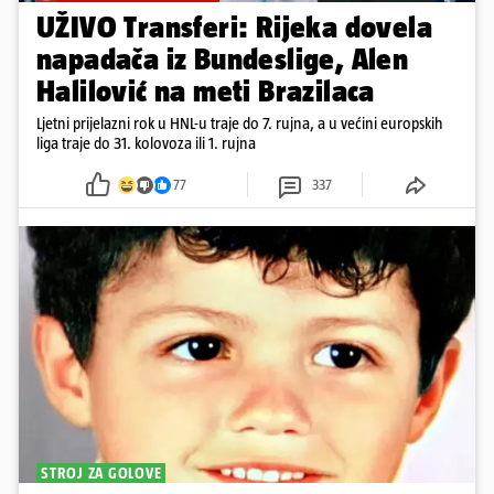
UŽIVO Transferi: Rijeka dovela
napadača iz Bundeslige, Alen
Halilović na meti Brazilaca
Ljetni prijelazni rok u HNL-u traje do 7. rujna, a u većini europskih
liga traje do 31. kolovoza ili 1. rujna
77
337
STROJ ZA GOLOVE