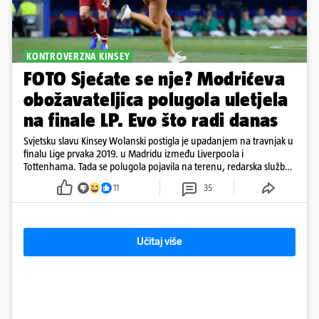
KONTROVERZNA KINSEY
FOTO Sjećate se nje? Modrićeva
obožavateljica polugola uletjela
na finale LP. Evo što radi danas
Svjetsku slavu Kinsey Wolanski postigla je upadanjem na travnjak u
finalu Lige prvaka 2019. u Madridu između Liverpoola i
Tottenhama. Tada se polugola pojavila na terenu, redarska služba
ju je lovila po travnjaku, a njezine fotografije obišle su svijet.
11
35
Učitaj više