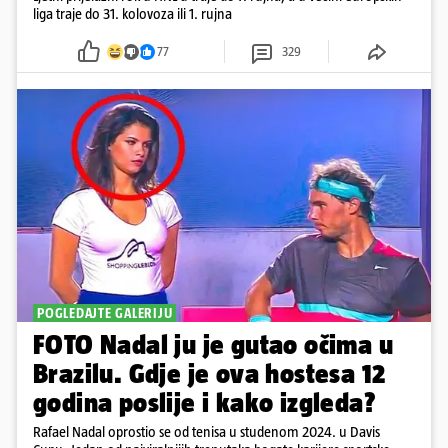
liga traje do 31. kolovoza ili 1. rujna
77
329
POGLEDAJTE GALERIJU
FOTO Nadal ju je gutao očima u
Brazilu. Gdje je ova hostesa 12
godina poslije i kako izgleda?
Rafael Nadal oprostio se od tenisa u studenom 2024. u Davis