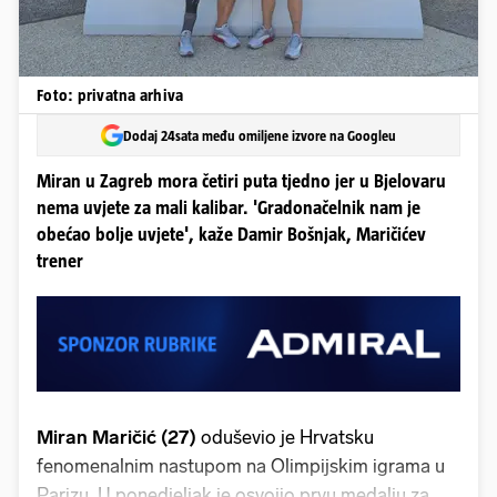
Foto: privatna arhiva
Dodaj 24sata među omiljene izvore na Googleu
Miran u Zagreb mora četiri puta tjedno jer u Bjelovaru
nema uvjete za mali kalibar. 'Gradonačelnik nam je
obećao bolje uvjete', kaže Damir Bošnjak, Maričićev
trener
Miran Maričić (27)
oduševio je Hrvatsku
fenomenalnim nastupom na Olimpijskim igrama u
Parizu. U ponedjeljak je osvojio prvu medalju za