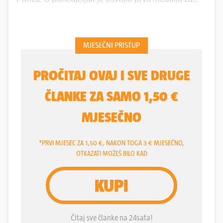
Lijepu Našu na Igrama. Bio je brončani u pucanju iz
zračne puške s deset metara. Presretan je zbog
Miranova uspjeha bio i njegov trener Damir
Bošnjak.