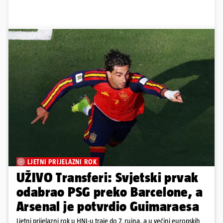
LJETNI PRIJELAZNI ROK
UŽIVO Transferi: Svjetski prvak
odabrao PSG preko Barcelone, a
Arsenal je potvrdio Guimaraesa
Ljetni prijelazni rok u HNL-u traje do 7. rujna, a u većini europskih