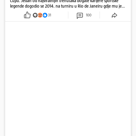
Cupu. Jedan od najviralnijih trenutaka bogate karijere sportske
legende dogodio se 2014. na turniru u Rio de Janeiru gdje mu je
pažnju odvlačila ljepotica iza klupe
31
100