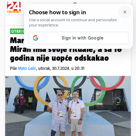
PRIJAVA
Sport
Komentari
2
OTKRIO SVE O BRONČANOM OLIMPIJCU
PLUS+
Maričićev trener za 24sata:
Miran ima svoje rituale, a sa 16
godina nije uopće odskakao
Piše
Mato Galić
,
utorak, 30.7.2024. u 20:31