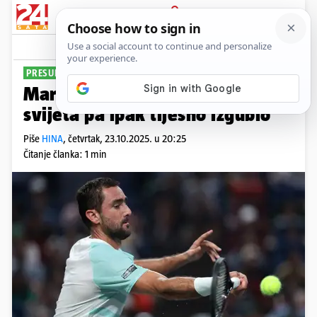
PRIJAVA
Sport
Komentari
2
PRESUDILA DVA 'TIE-BREAKA'
Marin Čilić namučio 12. igrača
svijeta pa ipak tijesno izgubio
Piše
HINA
,
četvrtak, 23.10.2025. u 20:25
Čitanje članka: 1 min