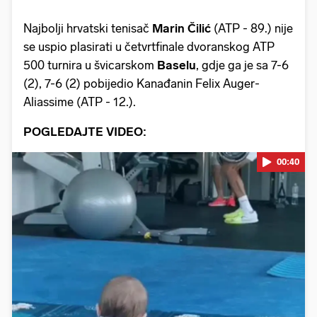
Najbolji hrvatski tenisač
Marin Čilić
(ATP - 89.) nije
se uspio plasirati u četvrtfinale dvoranskog ATP
500 turnira u švicarskom
Baselu
, gdje ga je sa 7-6
(2), 7-6 (2) pobijedio Kanađanin Felix Auger-
Aliassime (ATP - 12.).
POGLEDAJTE VIDEO:
00:40
Pokretanje videa...