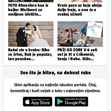
FOTO Atmosfera kao iz
Vruće poze uz koje akcija
bajke: Muškovci su
dulje traje, a ona će u
omiljeno izletište
svakoj uživati
Zadrana, pogledajte
zašto
Kakvi ste u braku: Ribe
PRŽI OD ZORE U 6 sati
su žrtve, Rak je papučar,
već je 31 u Crikvenici,
Lav pouzdan...
Senju i Rabu. Stiže
grmljavina, pljusak i
jaka bura
Sve što je bitno, na dohvat ruke
Skini aplikaciju za najbolje iskustvo portala. Čitaj,
komentiraj i budi uvijek u toku s najnovijim vijestima.