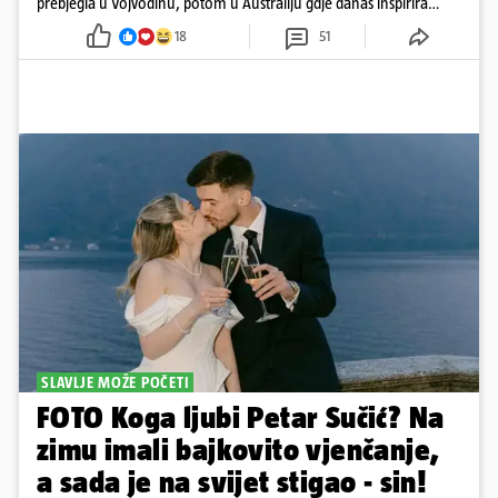
prebjegla u Vojvodinu, potom u Australiju gdje danas inspirira
mnoge
18
51
SLAVLJE MOŽE POČETI
FOTO Koga ljubi Petar Sučić? Na
zimu imali bajkovito vjenčanje,
a sada je na svijet stigao - sin!