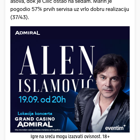
asova, dok je Čilić ostao na sedam. Marin je
pogodio 57% prvih servisa uz vrlo dobru realizaciju
(37/43).
Igre na sreću mogu izazvati ovisnost. 18+