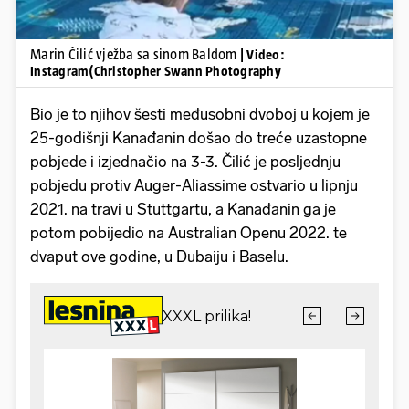
Marin Čilić vježba sa sinom Baldom
| Video:
Instagram(Christopher Swann Photography
Bio je to njihov šesti međusobni dvoboj u kojem je
25-godišnji Kanađanin došao do treće uzastopne
pobjede i izjednačio na 3-3. Čilić je posljednju
pobjedu protiv Auger-Aliassime ostvario u lipnju
2021. na travi u Stuttgartu, a Kanađanin ga je
potom pobijedio na Australian Openu 2022. te
dvaput ove godine, u Dubaiju i Baselu.