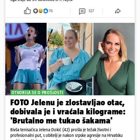
76
327
OTVORILA SE O PROŠLOSTI
FOTO Jelenu je zlostavljao otac,
dobivala je i vraćala kilograme:
'Brutalno me tukao šakama'
Bivša tenisačica Jelena Dokić (42) prošla je težak životni i
profesionalni put, s obitelji je nakon srpske agresije na Hrvatsku