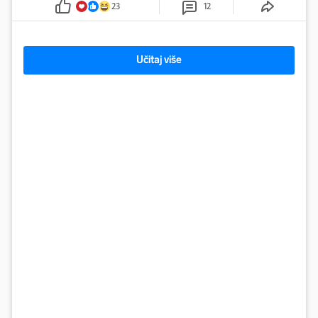
23
12
Učitaj više