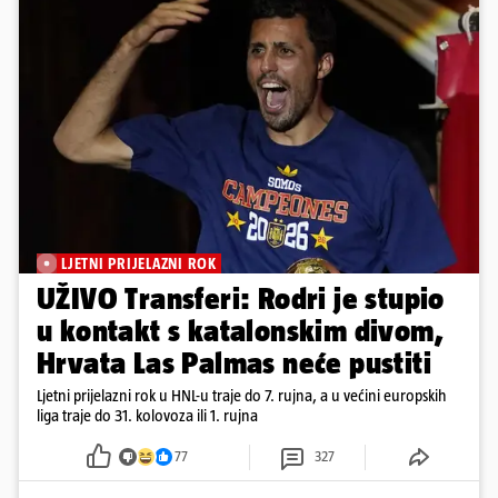
LJETNI PRIJELAZNI ROK
UŽIVO Transferi: Rodri je stupio
u kontakt s katalonskim divom,
Hrvata Las Palmas neće pustiti
Ljetni prijelazni rok u HNL-u traje do 7. rujna, a u većini europskih
liga traje do 31. kolovoza ili 1. rujna
77
327