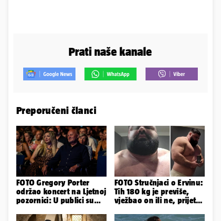
Prati naše kanale
Preporučeni članci
FOTO Gregory Porter
FOTO Stručnjaci o Ervinu:
održao koncert na Ljetnoj
Tih 180 kg je previše,
pozornici: U publici su
vježbao on ili ne, prijete
bili Mateša i Blanka
mu mnoge komplikacije