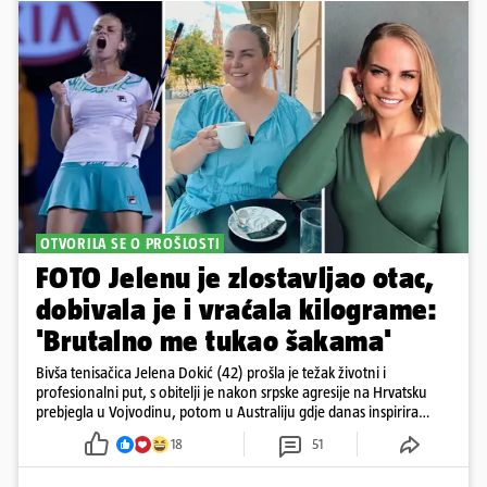
OTVORILA SE O PROŠLOSTI
FOTO Jelenu je zlostavljao otac,
dobivala je i vraćala kilograme:
'Brutalno me tukao šakama'
Bivša tenisačica Jelena Dokić (42) prošla je težak životni i
profesionalni put, s obitelji je nakon srpske agresije na Hrvatsku
prebjegla u Vojvodinu, potom u Australiju gdje danas inspirira
mnoge
18
51