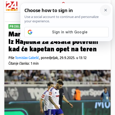
PRIJAVA
Sport
Komentari
18
PROBLEM ZA 'BILE'
Marko Livaja je teže ozlijeđen.
Iz Hajduka za 24sata potvrdili
kad će kapetan opet na teren
Piše
Tomislav Gabelić
,
ponedjeljak, 29.9.2025. u 13:12
Čitanje članka: 1 min