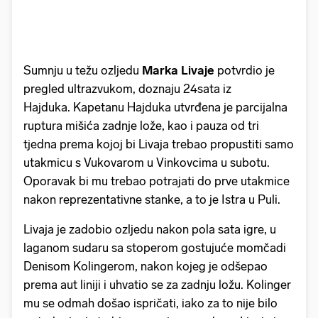
Sumnju u težu ozljedu
Marka Livaje
potvrdio je
pregled ultrazvukom, doznaju 24sata iz
Hajduka. Kapetanu Hajduka utvrđena je parcijalna
ruptura mišića zadnje lože, kao i pauza od tri
tjedna prema kojoj bi Livaja trebao propustiti samo
utakmicu s Vukovarom u Vinkovcima u subotu.
Oporavak bi mu trebao potrajati do prve utakmice
nakon reprezentativne stanke, a to je Istra u Puli.
Livaja je zadobio ozljedu nakon pola sata igre, u
laganom sudaru sa stoperom gostujuće momčadi
Denisom Kolingerom, nakon kojeg je odšepao
prema aut liniji i uhvatio se za zadnju ložu. Kolinger
mu se odmah došao ispričati, iako za to nije bilo