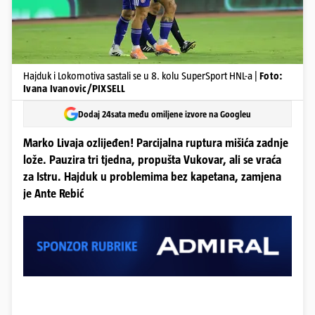
Hajduk i Lokomotiva sastali se u 8. kolu SuperSport HNL-a |
Foto:
Ivana Ivanovic/PIXSELL
Dodaj 24sata među omiljene izvore na Googleu
Marko Livaja ozlijeđen! Parcijalna ruptura mišića zadnje
lože. Pauzira tri tjedna, propušta Vukovar, ali se vraća
za Istru. Hajduk u problemima bez kapetana, zamjena
je Ante Rebić