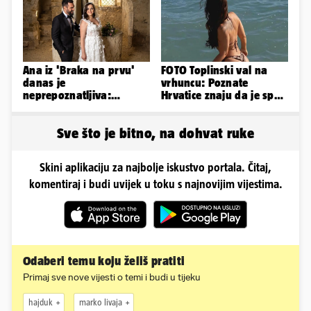
Ana iz 'Braka na prvu'
FOTO Toplinski val na
danas je
vrhuncu: Poznate
neprepoznatljiva:
Hrvatice znaju da je spas
Odselila je iz Hrvatske, a
u minijaturnom bikiniju
ovako sad izgleda
Sve što je bitno, na dohvat ruke
Skini aplikaciju za najbolje iskustvo portala. Čitaj,
komentiraj i budi uvijek u toku s najnovijim vijestima.
Odaberi temu koju želiš pratiti
Primaj sve nove vijesti o temi i budi u tijeku
hajduk
marko livaja