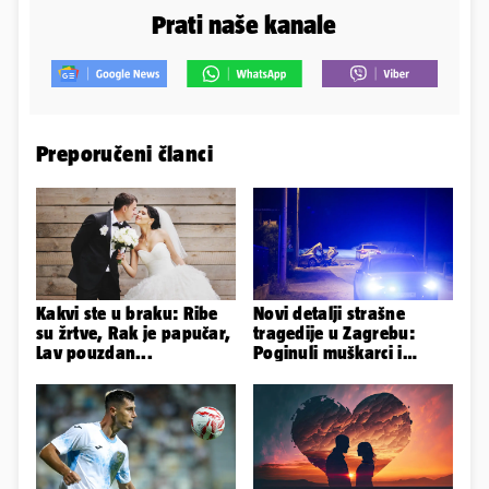
Prati naše kanale
Preporučeni članci
Kakvi ste u braku: Ribe
Novi detalji strašne
su žrtve, Rak je papučar,
tragedije u Zagrebu:
Lav pouzdan...
Poginuli muškarci i
vozačica otprije poznati
policiji