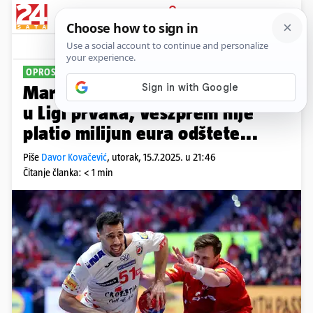
PRIJAVA
Sport
Komentari
0
OPROSTIO SE OD BUNDESLIGE
Martinović će konačno zaigrati
u Ligi prvaka, Veszprem nije
platio milijun eura odštete...
Piše
Davor Kovačević
,
utorak, 15.7.2025. u 21:46
Čitanje članka: < 1 min