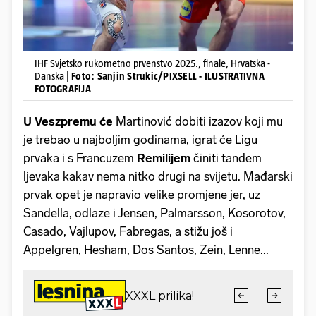
IHF Svjetsko rukometno prvenstvo 2025., finale, Hrvatska -
Danska |
Foto: Sanjin Strukic/PIXSELL - ILUSTRATIVNA
FOTOGRAFIJA
U Veszpremu će
Martinović dobiti izazov koji mu
je trebao u najboljim godinama, igrat će Ligu
prvaka i s Francuzem
Remilijem
činiti tandem
ljevaka kakav nema nitko drugi na svijetu. Mađarski
prvak opet je napravio velike promjene jer, uz
Sandella, odlaze i Jensen, Palmarsson, Kosorotov,
Casado, Vajlupov, Fabregas, a stižu još i
Appelgren, Hesham, Dos Santos, Zein, Lenne...