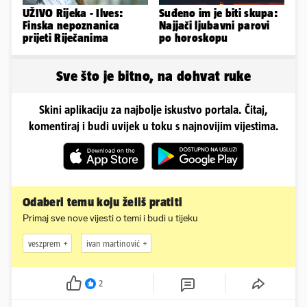
UŽIVO Rijeka - Ilves:
Suđeno im je biti skupa:
Finska nepoznanica
Najjači ljubavni parovi
prijeti Riječanima
po horoskopu
Sve što je bitno, na dohvat ruke
Skini aplikaciju za najbolje iskustvo portala. Čitaj,
komentiraj i budi uvijek u toku s najnovijim vijestima.
Odaberi temu koju želiš pratiti
Primaj sve nove vijesti o temi i budi u tijeku
veszprem
ivan martinović
2