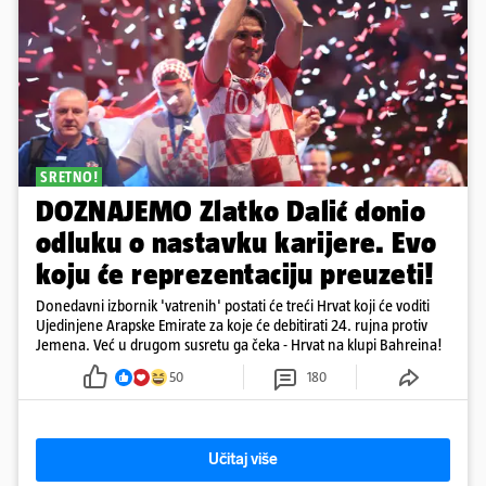
SRETNO!
DOZNAJEMO Zlatko Dalić donio
odluku o nastavku karijere. Evo
koju će reprezentaciju preuzeti!
Donedavni izbornik 'vatrenih' postati će treći Hrvat koji će voditi
Ujedinjene Arapske Emirate za koje će debitirati 24. rujna protiv
Jemena. Već u drugom susretu ga čeka - Hrvat na klupi Bahreina!
50
180
Učitaj više