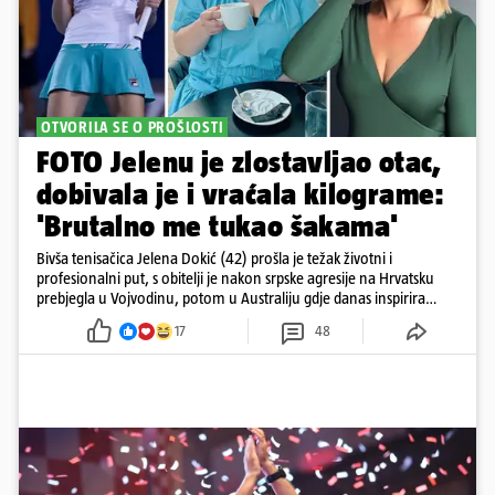
OTVORILA SE O PROŠLOSTI
FOTO Jelenu je zlostavljao otac,
dobivala je i vraćala kilograme:
'Brutalno me tukao šakama'
Bivša tenisačica Jelena Dokić (42) prošla je težak životni i
profesionalni put, s obitelji je nakon srpske agresije na Hrvatsku
prebjegla u Vojvodinu, potom u Australiju gdje danas inspirira
mnoge
17
48