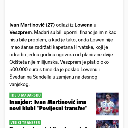
Ivan Martinović (27)
odlazi iz
Lowena
u
Veszprem
. Mađari su bili uporni, financije im nikad
nisu bile problem, a kad je tako, onda Lowen nije
imao šanse zadržati kapetana Hrvatske, koji je
odradio jednu godinu ugovora od planirane dvije.
Odšteta nije milijunska, Veszprem je platio oko
500.000 eura s time da je poslao Lowenu i
Šveđanina Sandella u zamjenu na desnog
vanjskog.
IDE U MAĐARSKU
Insajder: Ivan Martinović ima
novi klub! 'Povijesni transfer'
VELIKI TRANSFER