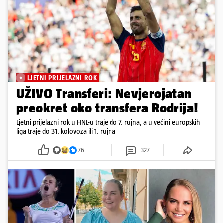
LJETNI PRIJELAZNI ROK
UŽIVO Transferi: Nevjerojatan
preokret oko transfera Rodrija!
Ljetni prijelazni rok u HNL-u traje do 7. rujna, a u većini europskih
liga traje do 31. kolovoza ili 1. rujna
76
327