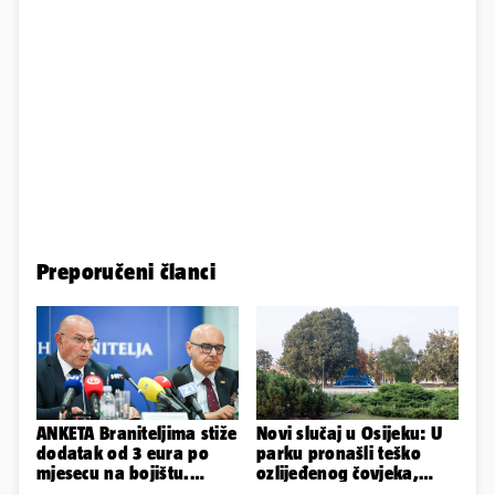
Preporučeni članci
ANKETA Braniteljima stiže
Novi slučaj u Osijeku: U
dodatak od 3 eura po
parku pronašli teško
mjesecu na bojištu.
ozlijeđenog čovjeka,
Slažete li se s time?
prevezen je u bolnicu