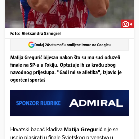
4
Foto: Aleksandra Szmigiel
Dodaj 24sata među omiljene izvore na Googleu
Matija Gregurić bijesan nakon što su mu suci oduzeli
finale na SP-u u Tokiju. Optužuje ih za krađu zbog
navodnog prijestupa. "Gadi mi se atletika", izjavio je
ogorčeni sportaš
Hrvatski bacač kladiva
Matija Gregurić
nije se
uspio plasirati u finale Svjetskog prvenstva u