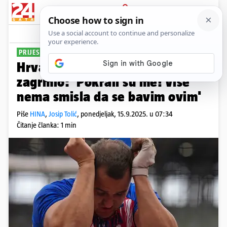
PRIJAVA
Sport
Komentari
4
PRIJESTUP ODLUČIO
Hrvat ostao bez finala SP-a pa
zagrmio: 'Pokrali su me! Više
nema smisla da se bavim ovim'
Piše
HINA
,
Josip Tolić
,
ponedjeljak, 15.9.2025. u 07:34
Čitanje članka: 1 min