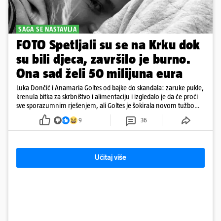
SAGA SE NASTAVLJA
FOTO Spetljali su se na Krku dok
su bili djeca, završilo je burno.
Ona sad želi 50 milijuna eura
Luka Dončić i Anamaria Goltes od bajke do skandala: zaruke pukle,
krenula bitka za skrbništvo i alimentaciju i izgledalo je da će proći
sve sporazumnim rješenjem, ali Goltes je šokirala novom tužbom
u Sloveniji
9
36
Učitaj više