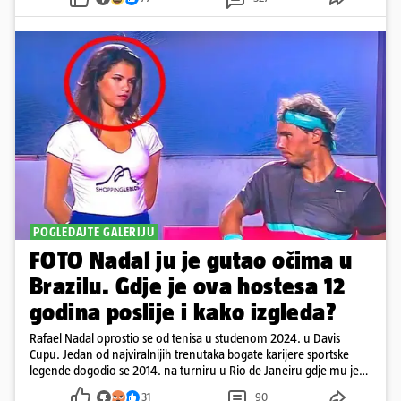
POGLEDAJTE GALERIJU
FOTO Nadal ju je gutao očima u
Brazilu. Gdje je ova hostesa 12
godina poslije i kako izgleda?
Rafael Nadal oprostio se od tenisa u studenom 2024. u Davis
Cupu. Jedan od najviralnijih trenutaka bogate karijere sportske
legende dogodio se 2014. na turniru u Rio de Janeiru gdje mu je
pažnju odvlačila ljepotica iza klupe
31
90