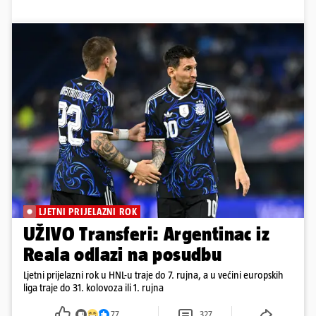
LJETNI PRIJELAZNI ROK
UŽIVO Transferi: Argentinac iz
Reala odlazi na posudbu
Ljetni prijelazni rok u HNL-u traje do 7. rujna, a u većini europskih
liga traje do 31. kolovoza ili 1. rujna
77
327