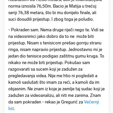
norma iznosila 76,50m. Bacio je Matija u trećoj
seriji 76,38 metara, što bi mu donijelo finale, ali
suci dosudili prijestup. I zbog toga je poludio.
- Pokraden sam. Nema druge riječi nego te. Vidi se
na videosnimci jako dobro da to ne može biti
prijestup. Nisam s tenisicom prešao gornju stranu
ringa, nisam napravio prijestup. Jednostavno mi je
jedan dio tenisice podigao zaštitnu gumu kruga. To
nikako ne može biti prijestup. Pokušao sam
razgovarati sa sucem koji je zadužen za
pregledavanja videa. Nije me htio ni pogledati a
kamoli saslušati što imam za reći, a kamoli da im
objasnim. Ne znam iz koje je zemlje taj sudac koji je
zadužen za videoanalizu, ali niti me zanima. Znam
da sam pokraden - rekao je Gregurić za
Večernji
list
.