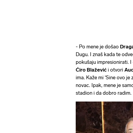
- Po mene je došao
Drag
Dugu. I znaš kada te odv
pokušaju impresionirati. I
Ćiro Blažević
i otvori
Aud
ima. Kaže mi ‘Sine ovo je z
novac. Ipak, mene je samo 
stadion i da dobro radim. N