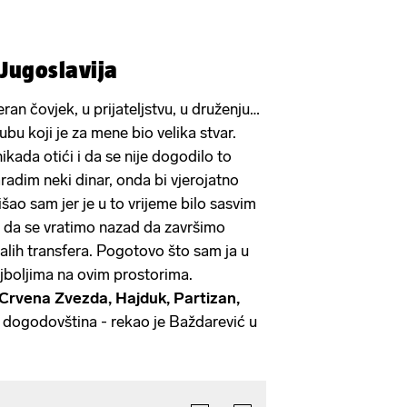
' Jugoslavija
an čovjek, u prijateljstvu, u druženju…
ubu koji je za mene bio velika stvar.
kada otići i da se nije dogodilo to
radim neki dinar, onda bi vjerojatno
išao sam jer je u to vrijeme bilo sasvim
 da se vratimo nazad da završimo
palih transfera. Pogotovo što sam ja u
jboljima na ovim prostorima.
Crvena Zvezda, Hajduk, Partizan,
ih dogodovština - rekao je Baždarević u