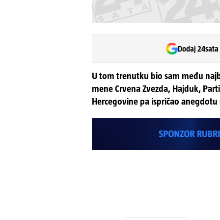
Dodaj 24sata
U tom trenutku bio sam među najbol
mene Crvena Zvezda, Hajduk, Partiz
Hercegovine pa ispričao anegdotu