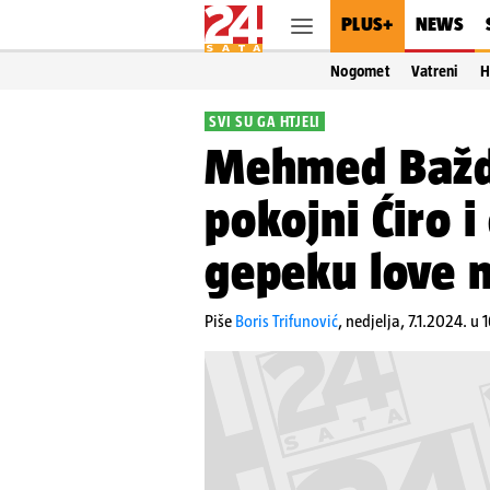
PLUS+
NEWS
Nogomet
Vatreni
H
SVI SU GA HTJELI
Mehmed Bažda
pokojni Ćiro i
gepeku love n
Piše
Boris Trifunović
,
nedjelja, 7.1.2024. u 