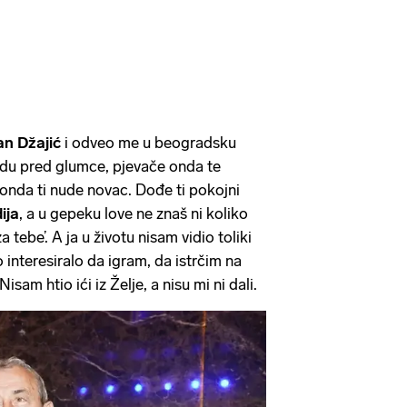
an Džajić
i odveo me u beogradsku
edu pred glumce, pjevače onda te
 onda ti nude novac. Dođe ti pokojni
ija
, a u gepeku love ne znaš ni koliko
a tebe’. A ja u životu nisam vidio toliki
interesiralo da igram, da istrčim na
isam htio ići iz Želje, a nisu mi ni dali.