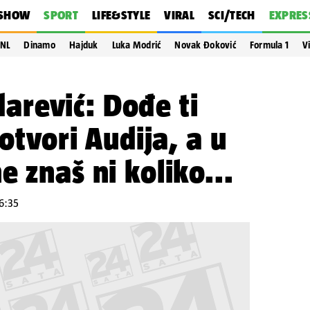
SHOW
SPORT
LIFE&STYLE
VIRAL
SCI/TECH
EXPRES
NL
Dinamo
Hajduk
Luka Modrić
Novak Đoković
Formula 1
V
rević: Dođe ti
 otvori Audija, a u
e znaš ni koliko...
16:35