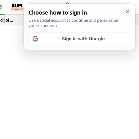
S
PRIJAVA
idi još…