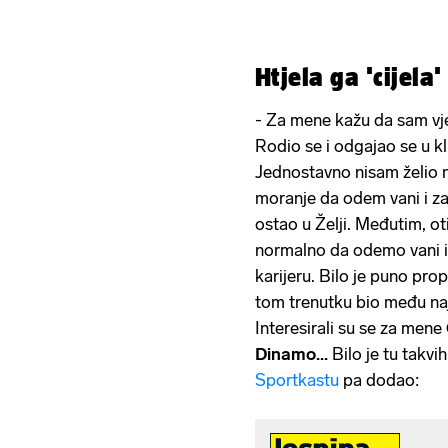
Htjela ga 'cijela
- Za mene kažu da sam vjer
Rodio se i odgajao se u kl
Jednostavno nisam želio ni
moranje da odem vani i za
ostao u Želji. Međutim, ot
normalno da odemo vani i
karijeru. Bilo je puno pro
tom trenutku bio među na
Interesirali su se za mene
Dinamo...
Bilo je tu takv
Sportkastu
pa dodao: