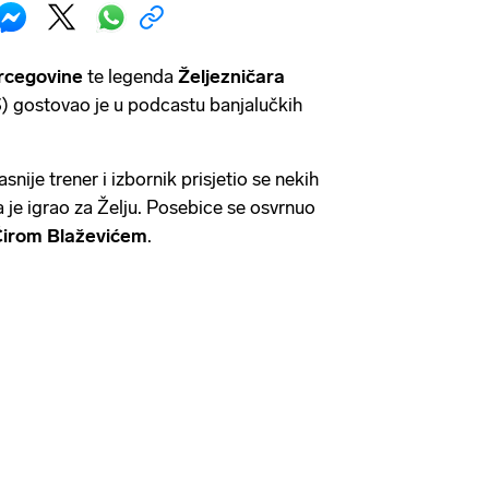
rcegovine
te legenda
Željezničara
) gostovao je u podcastu banjalučkih
snije trener i izbornik prisjetio se nekih
 je igrao za Želju. Posebice se osvrnuo
irom Blaževićem
.