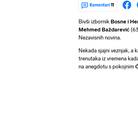
Komentari
11
Bivši izbornik
Bosne i He
Mehmed Baždarević
(63
Nezavisnih novina.
Nekada sjajni veznjak, a ka
trenutaka iz vremena kada
na anegdotu s pokojnim
Ć