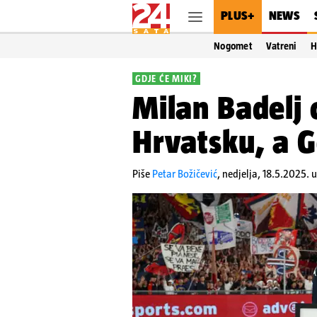
PLUS+
NEWS
Nogomet
Vatreni
H
GDJE ĆE MIKI?
Milan Badelj 
Hrvatsku, a G
Piše
Petar Božičević
,
nedjelja, 18.5.2025. 