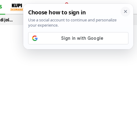
S
PRIJAVA
idi još…