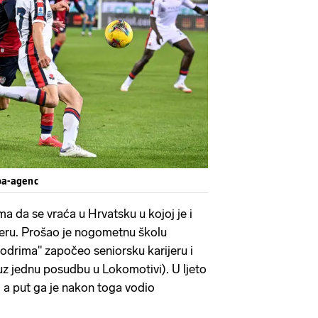
ipa-agenc
ma da se vraća u Hrvatsku u kojoj je i
jeru. Prošao je nogometnu školu
odrima" započeo seniorsku karijeru i
uz jednu posudbu u Lokomotivi). U ljeto
, a put ga je nakon toga vodio
.