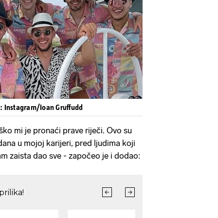
Pokretanje videa...
o: Instagram/Ioan Gruffudd
eško mi je pronaći prave riječi. Ovo su
dana u mojoj karijeri, pred ljudima koji
sam zaista dao sve - započeo je i dodao: