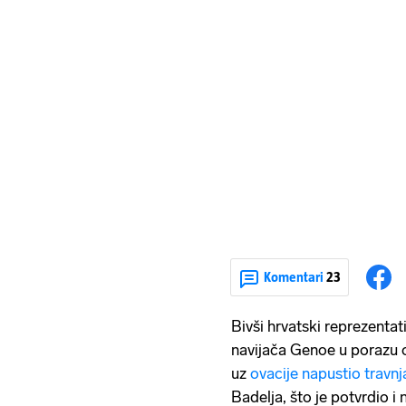
Komentari
23
Bivši hrvatski reprezenta
navijača Genoe u porazu od
uz
ovacije napustio travnj
Badelja, što je potvrdio 