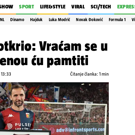
SHOW
SPORT
LIFE&STYLE
VIRAL
SCI/TECH
EXPRES
NL
Dinamo
Hajduk
Luka Modrić
Novak Đoković
Formula 1
V
otkrio: Vraćam se u
enou ću pamtiti
u 13:33
Čitanje članka: 1 min