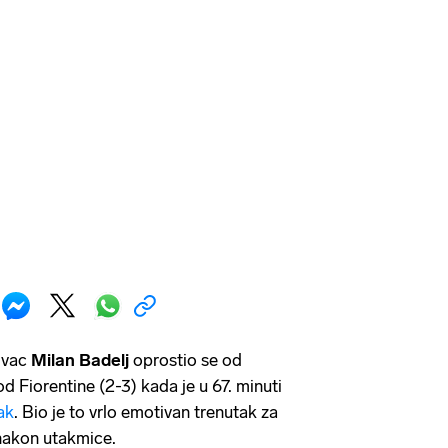
tivac
Milan Badelj
oprostio se od
 Fiorentine (2-3) kada je u 67. minuti
ak
. Bio je to vrlo emotivan trenutak za
i nakon utakmice.