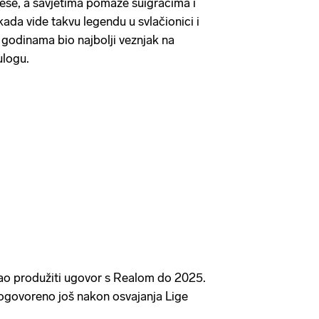
ese, a savjetima pomaže suigračima i
 kada vide takvu legendu u svlačionici i
e godinama bio najbolji veznjak na
 ulogu.
stao produžiti ugovor s Realom do 2025.
ogovoreno još nakon osvajanja Lige