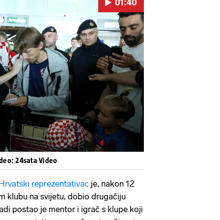
01:40
Pokretanje videa...
ideo: 24sata Video
Hrvatski reprezentativac
je, nakon 12
 klubu na svijetu, dobio drugačiju
di postao je mentor i igrač s klupe koji