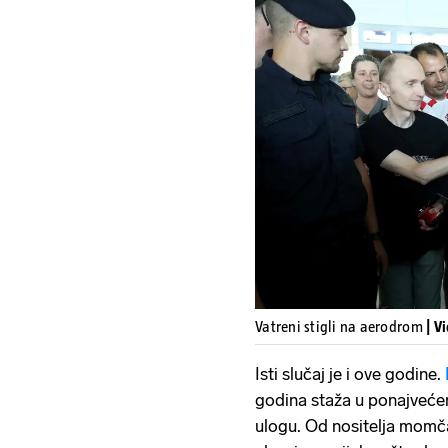
Vatreni stigli na aerodrom
| V
Isti slučaj je i ove godine.
godina staža u ponajvećem
ulogu. Od nositelja momča