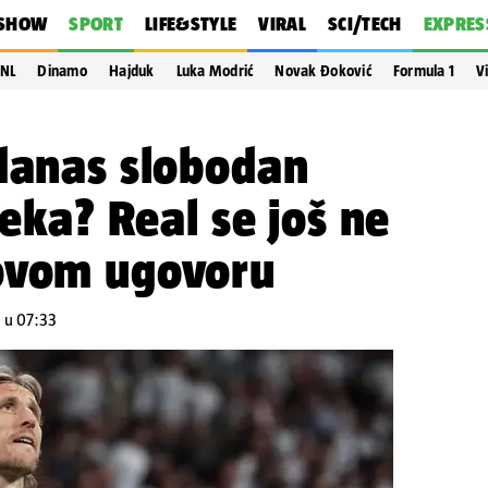
SHOW
SPORT
LIFE&STYLE
VIRAL
SCI/TECH
EXPRES
NL
Dinamo
Hajduk
Luka Modrić
Novak Đoković
Formula 1
V
 danas slobodan
čeka? Real se još ne
ovom ugovoru
. u 07:33