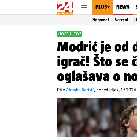
PLUS+
NEWS
Nogomet
Vatreni
H
HOĆE LI TO?
Modrić je od
igrač! Što se 
oglašava o n
Piše
Zdravko Barišić
,
ponedjeljak, 1.7.2024