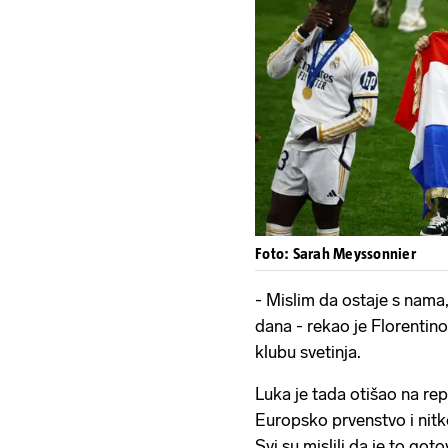
Foto: Sarah Meyssonnier
- Mislim da ostaje s nama,
dana - rekao je Florentino
klubu svetinja.
Luka je tada otišao na re
Europsko prvenstvo i nit
Svi su mislili da je to got