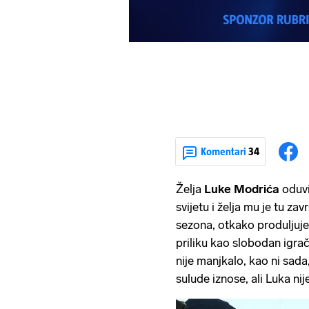
Komentari
34
Želja
Luke Modrića
oduvi
svijetu i želja mu je tu zav
sezona, otkako produljuje
priliku kao slobodan igra
nije manjkalo, kao ni sada,
sulude iznose, ali Luka nij