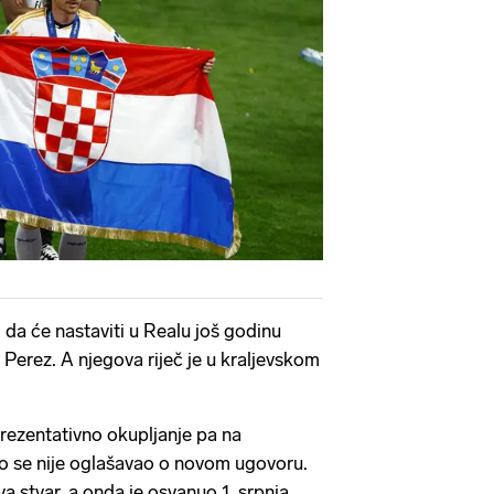
 da će nastaviti u Realu još godinu
 Perez. A njegova riječ je u kraljevskom
prezentativno okupljanje pa na
ko se nije oglašavao o novom ugovoru.
ova stvar, a onda je osvanuo 1. srpnja.