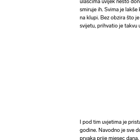
ulascima uvijek nešto don
smiruje ih. Svima je lakše
na klupi. Bez obzira što j
svijetu, prihvatio je takvu
I pod tim uvjetima je pri
godine. Navodno je sve d
prvaka prije mjesec dana.