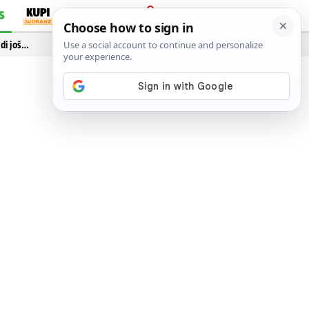
S
PRIJAVA
idi još…