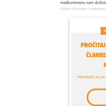
međuvremenu sam doživio t
dobro da imam i rezervnu 
tada sam odlučio da ću nau