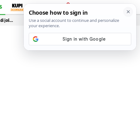
S
PRIJAVA
idi još…