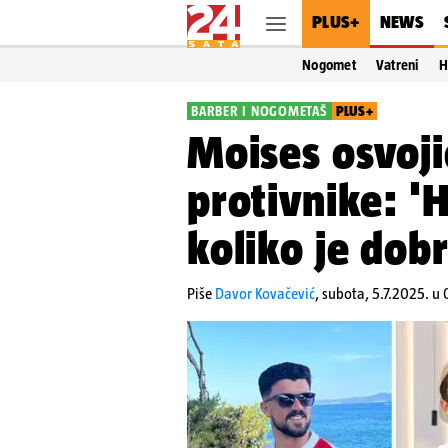
PLUS+
NEWS
Nogomet
Vatreni
H
BARBER I NOGOMETAŠ
PLUS+
Moises osvojio
protivnike: 'H
koliko je dob
Piše
Davor Kovačević
,
subota, 5.7.2025. u