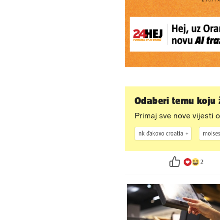
Odaberi temu koju ž
Primaj sve nove vijesti o
nk đakovo croatia
moises
2