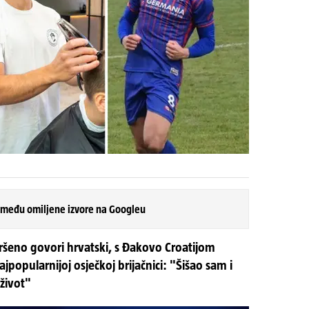
 među omiljene izvore na Googleu
vršeno govori hrvatski, s Đakovo Croatijom
ajpopularnijoj osječkoj brijačnici: "Šišao sam i
 život"