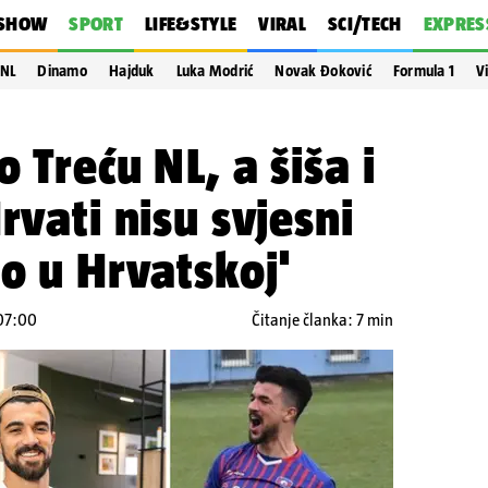
SHOW
SPORT
LIFE&STYLE
VIRAL
SCI/TECH
EXPRES
NL
Dinamo
Hajduk
Luka Modrić
Novak Đoković
Formula 1
V
 Treću NL, a šiša i
rvati nisu svjesni
ro u Hrvatskoj'
 07:00
Čitanje članka: 7 min