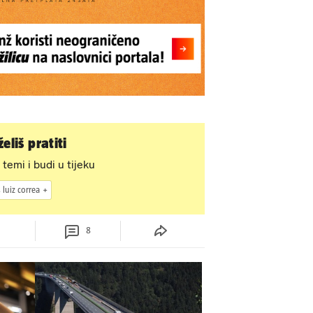
eliš pratiti
 temi i budi u tijeku
 luiz correa
8