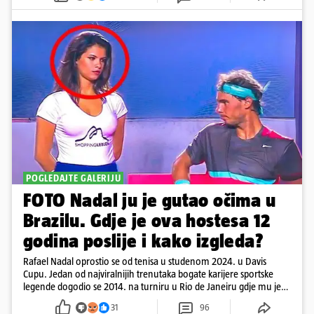
POGLEDAJTE GALERIJU
FOTO Nadal ju je gutao očima u
Brazilu. Gdje je ova hostesa 12
godina poslije i kako izgleda?
Rafael Nadal oprostio se od tenisa u studenom 2024. u Davis
Cupu. Jedan od najviralnijih trenutaka bogate karijere sportske
legende dogodio se 2014. na turniru u Rio de Janeiru gdje mu je
pažnju odvlačila ljepotica iza klupe
31
96