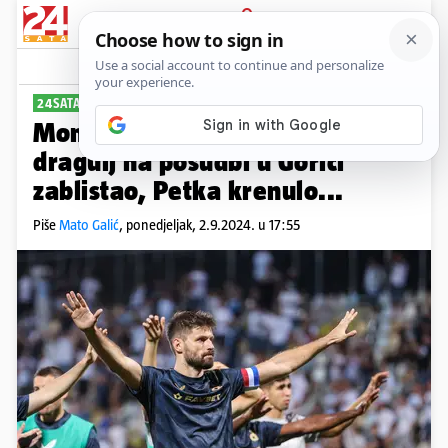
PRIJAVA
Sport
Komentari
9
24SATA BIRAJU
PLUS+
Momčad kola HNL-a: Dinamov
dragulj na posudbi u Gorici
zablistao, Petka krenulo...
Piše
Mato Galić
,
ponedjeljak, 2.9.2024. u 17:55