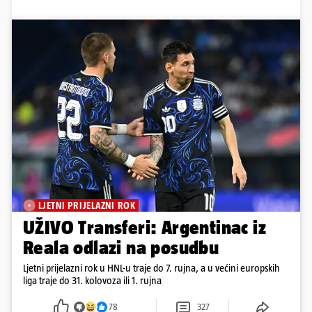
LJETNI PRIJELAZNI ROK
UŽIVO Transferi: Argentinac iz
Reala odlazi na posudbu
Ljetni prijelazni rok u HNL-u traje do 7. rujna, a u većini europskih
liga traje do 31. kolovoza ili 1. rujna
78
327