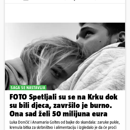
SAGA SE NASTAVLJA
FOTO Spetljali su se na Krku dok
su bili djeca, završilo je burno.
Ona sad želi 50 milijuna eura
Luka Dončić i Anamaria Goltes od bajke do skandala: zaruke pukle,
krenula bitka za skrbništvo i alimentaciju i izgledalo je da će proći