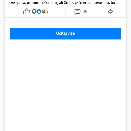
sve sporazumnim rješenjem, ali Goltes je šokirala novom tužbom
u Sloveniji
9
36
Učitaj više