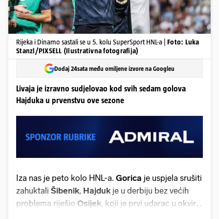
Rijeka i Dinamo sastali se u 5. kolu SuperSport HNL-a |
Foto: Luka
Stanzl/PIXSELL (Ilustrativna fotografija)
Dodaj 24sata među omiljene izvore na Googleu
Livaja je izravno sudjelovao kod svih sedam golova
Hajduka u prvenstvu ove sezone
Iza nas je peto kolo HNL-a.
Gorica
je uspjela srušiti
zahuktali
Šibenik
,
Hajduk
je u derbiju bez većih
problema riješio
Osijek
, koji je prvi udarac u okvir
gola uputio tek u 89. minuti.
Dinamo
je prvi put