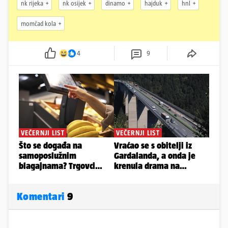
nk rijeka
nk osijek
dinamo
hajduk
hnl
momčad kola
4
9
Komentari
9