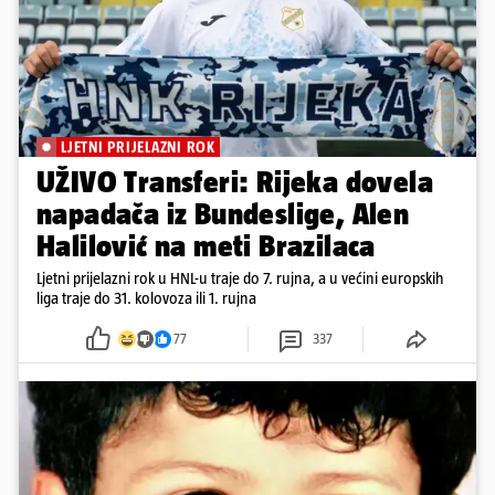
LJETNI PRIJELAZNI ROK
UŽIVO Transferi: Rijeka dovela
napadača iz Bundeslige, Alen
Halilović na meti Brazilaca
Ljetni prijelazni rok u HNL-u traje do 7. rujna, a u većini europskih
liga traje do 31. kolovoza ili 1. rujna
77
337