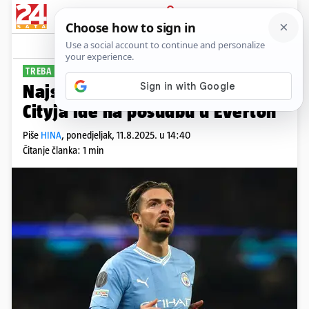
PRIJAVA
Sport
Komentari
3
TREBA MINUTAŽU
Najskuplje pojačanje u povijesti
Cityja ide na posudbu u Everton
Piše
HINA
,
ponedjeljak, 11.8.2025. u 14:40
Čitanje članka: 1 min