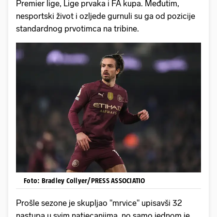
Premier lige, Lige prvaka i FA kupa. Međutim,
nesportski život i ozljede gurnuli su ga od pozicije
standardnog prvotimca na tribine.
Foto: Bradley Collyer/PRESS ASSOCIATIO
Prošle sezone je skupljao "mrvice" upisavši 32
nastupa u svim natjecanjima, no samo jednom je