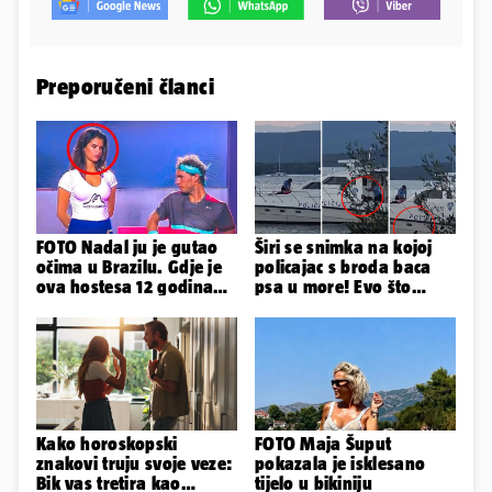
Preporučeni članci
FOTO Nadal ju je gutao
Širi se snimka na kojoj
očima u Brazilu. Gdje je
policajac s broda baca
ova hostesa 12 godina
psa u more! Evo što
poslije i kako izgleda?
kažu: 'Samo smo ga
pustili'
Kako horoskopski
FOTO Maja Šuput
znakovi truju svoje veze:
pokazala je isklesano
Bik vas tretira kao
tijelo u bikiniju