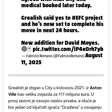
medical booked later today.
Grealish said yes to
#EFC
project
and he’s now set to complete his
move in next 24 hours.
New addition for David Moyes.
🔵🃏
pic.twitter.com/iP4e0rh7yb
August
— Fabrizio Romano (@FabrizioRomano)
11, 2025
Grealish je stigao u City u kolovozu 2021. iz
Aston
Ville
kao velika zvijezda za 117 milijuna eura. U
prvoj sezoni je osvojio naslov prvaka, a iduće je
bio jedan od ključnih igrača "Građana" u osvajanju