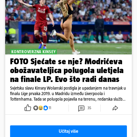
KONTROVERZNA KINSEY
FOTO Sjećate se nje? Modrićeva
obožavateljica polugola uletjela
na finale LP. Evo što radi danas
Svjetsku slavu Kinsey Wolanski postigla je upadanjem na travnjak u
finalu Lige prvaka 2019. u Madridu između Liverpoola i
Tottenhama. Tada se polugola pojavila na terenu, redarska služba
ju je lovila po travnjaku, a njezine fotografije obišle su svijet.
11
35
Učitaj više