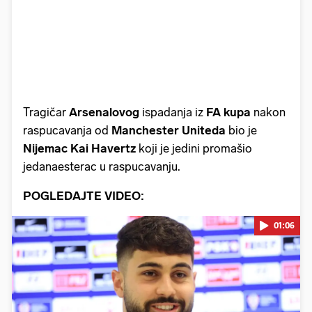
Tragičar
Arsenalovog
ispadanja iz
FA kupa
nakon
raspucavanja od
Manchester Uniteda
bio je
Nijemac Kai Havertz
koji je jedini promašio
jedanaesterac u raspucavanju.
POGLEDAJTE VIDEO:
01:06
Pokretanje videa...