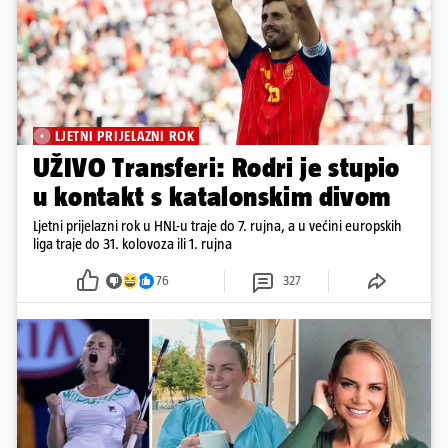
LJETNI PRIJELAZNI ROK
UŽIVO Transferi: Rodri je stupio
u kontakt s katalonskim divom
Ljetni prijelazni rok u HNL-u traje do 7. rujna, a u većini europskih
liga traje do 31. kolovoza ili 1. rujna
76
327