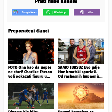
Prati naše kanale
Preporučeni članci
FOTO Ona kao da uopće
SAMO LUKSUZ Evo gdje
ne stari! Charlize Theron
žive hrvatski sportaši.
voli pokazati figuru u
Od raskošnih kupaonica
golišavim izdanjima...
pa do privatnog kina
Dinamo bio blizu
Dnevni horoskop za