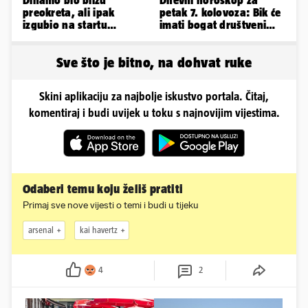
preokreta, ali ipak
petak 7. kolovoza: Bik će
izgubio na startu
imati bogat društveni
Ramljaka
život, Rak se žrtvuje
Sve što je bitno, na dohvat ruke
Skini aplikaciju za najbolje iskustvo portala. Čitaj,
komentiraj i budi uvijek u toku s najnovijim vijestima.
Odaberi temu koju želiš pratiti
Primaj sve nove vijesti o temi i budi u tijeku
arsenal
kai havertz
4
2