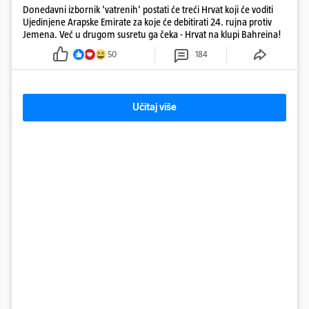
Donedavni izbornik 'vatrenih' postati će treći Hrvat koji će voditi
Ujedinjene Arapske Emirate za koje će debitirati 24. rujna protiv
Jemena. Već u drugom susretu ga čeka - Hrvat na klupi Bahreina!
50
184
Učitaj više