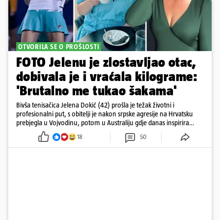
OTVORILA SE O PROŠLOSTI
FOTO Jelenu je zlostavljao otac,
dobivala je i vraćala kilograme:
'Brutalno me tukao šakama'
Bivša tenisačica Jelena Dokić (42) prošla je težak životni i
profesionalni put, s obitelji je nakon srpske agresije na Hrvatsku
prebjegla u Vojvodinu, potom u Australiju gdje danas inspirira
mnoge
18
50