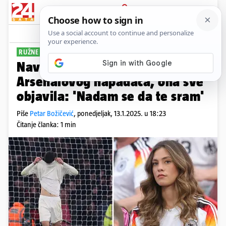
PRIJAVA
Sport
Komentari
2
RUŽNE SCENE
Navijači gnjusno prijetili supruzi
Arsenalovog napadača, ona sve
objavila: 'Nadam se da te sram'
Piše
Petar Božičević
,
ponedjeljak, 13.1.2025. u 18:23
Čitanje članka: 1 min