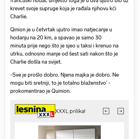
francuski hodač umjesto toga je u dva ujutro bio uz
krevet svoje supruge koja je rađala njihovu kći
Charlie.
Qinion je u četvrtak ujutro imao natjecanje u
hodanju na 20 km, a spavao je samo 30
minuta prije nego što je sjeo u taksi i krenuo na
utrku, odnosno manje od šest sati nakon što je
Charlie došla na svijet.
-Sve je prošlo dobro. Njena majka je dobro. Ne
mogu biti sretniji, to je totalno blaženstvo' -
prokomentirao je Quinion.