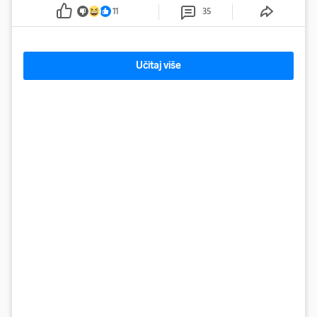
ju je lovila po travnjaku, a njezine fotografije obišle su svijet.
11
35
Učitaj više