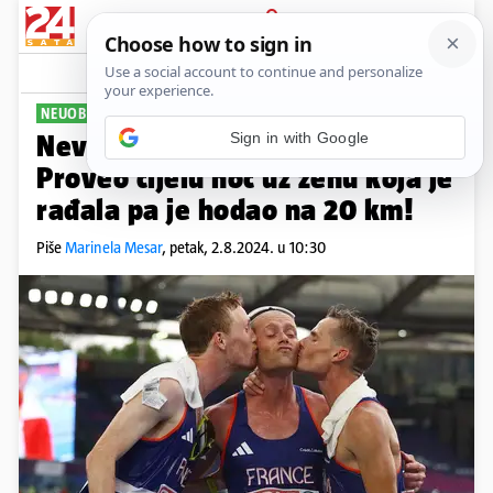
PRIJAVA
Sport
Komentari
0
NEUOBIČAJENA NOĆ
Nevjerojatna priča iz Pariza:
Proveo cijelu noć uz ženu koja je
rađala pa je hodao na 20 km!
Piše
Marinela Mesar
,
petak, 2.8.2024. u 10:30