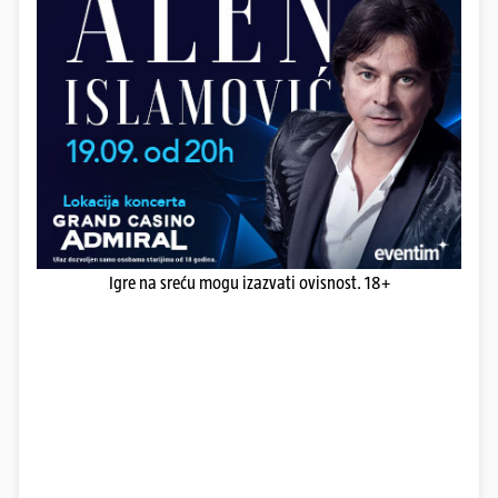
Igre na sreću mogu izazvati ovisnost. 18+