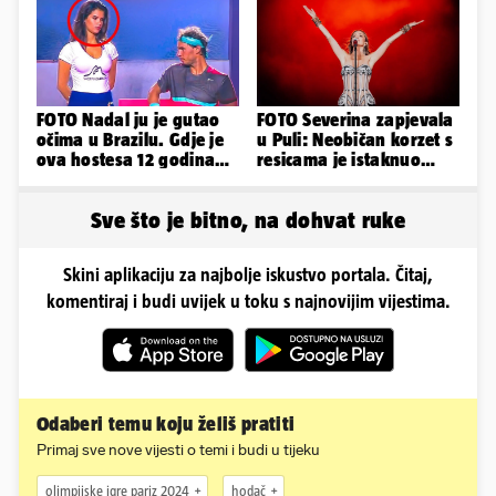
FOTO Nadal ju je gutao
FOTO Severina zapjevala
očima u Brazilu. Gdje je
u Puli: Neobičan korzet s
ova hostesa 12 godina
resicama je istaknuo
poslije i kako izgleda?
njezine vitke noge...
Sve što je bitno, na dohvat ruke
Skini aplikaciju za najbolje iskustvo portala. Čitaj,
komentiraj i budi uvijek u toku s najnovijim vijestima.
Odaberi temu koju želiš pratiti
Primaj sve nove vijesti o temi i budi u tijeku
olimpijske igre pariz 2024
hodač