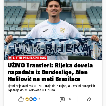
LJETNI PRIJELAZNI ROK
UŽIVO Transferi: Rijeka dovela
napadača iz Bundeslige, Alen
Halilović na meti Brazilaca
Ljetni prijelazni rok u HNL-u traje do 7. rujna, a u većini europskih
liga traje do 31. kolovoza ili 1. rujna
77
337