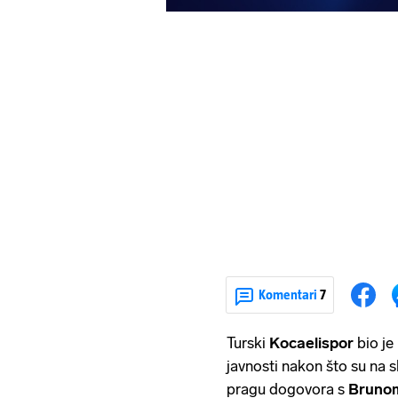
Komentari
7
Turski
Kocaelispor
bio j
javnosti nakon što su na 
pragu dogovora s
Bruno