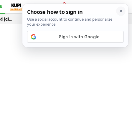
S
PRIJAVA
idi još…