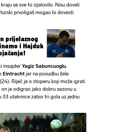
a kraju se sve to izjalovilo. Nisu doveli
turski prvoligaš mogao bi dovesti
n prijelaznog
Dinamo i Hajduk
ojačanja!
i insajder
Yagiz Sabuncuoglu
,
ao
Eintracht
jer na posudbu žele
(24). Riječ je o stoperu koji može igrati
, a on je odigrao jako dobru sezonu u
u 33 utakmice zabio tri gola uz jednu