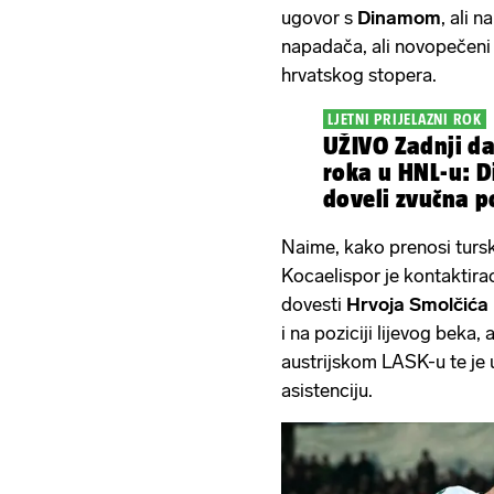
ugovor s
Dinamom
, ali n
napadača, ali novopečeni 
hrvatskog stopera.
LJETNI PRIJELAZNI ROK
UŽIVO Zadnji da
roka u HNL-u: 
doveli zvučna p
Naime, kako prenosi tursk
Kocaelispor je kontaktir
dovesti
Hrvoja Smolčića
i na poziciji lijevog beka
austrijskom LASK-u te je 
asistenciju.