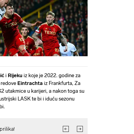
ić
i
Rijeku
iz koje je 2022. godine za
u redove
Eintrachta
iz Frankfurta, Za
2 utakmice u karijeri, a nakon toga su
strijski LASK te bi i iduću sezonu
i.