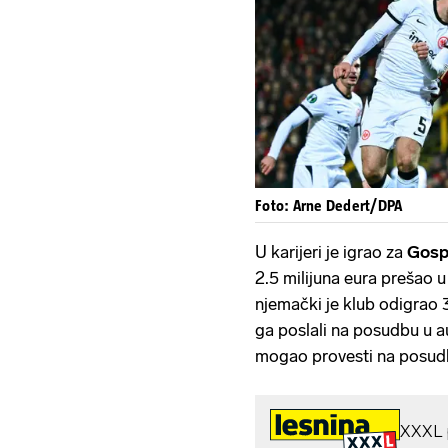
Foto: Arne Dedert/DPA
U karijeri je igrao za
Gosp
2.5 milijuna eura prešao 
njemački je klub odigrao 3
ga poslali na posudbu u au
mogao provesti na posudb