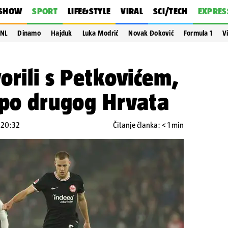
SHOW
SPORT
LIFE&STYLE
VIRAL
SCI/TECH
EXPRES
NL
Dinamo
Hajduk
Luka Modrić
Novak Đoković
Formula 1
V
orili s Petkovićem,
 po drugog Hrvata
u 20:32
Čitanje članka: < 1 min