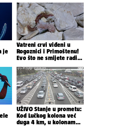
Vatreni crvi viđeni u
a je
Rogoznici i Primoštenu!
Evo što ne smijete raditi
kada ih vidite
UŽIVO Stanje u prometu:
žele
Kod Lučkog kolona već
duga 4 km, u kolonama