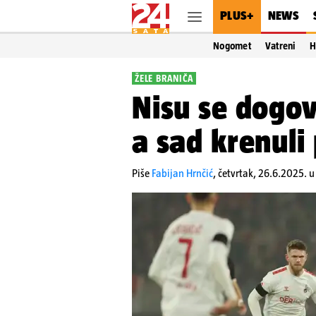
PLUS+
NEWS
Nogomet
Vatreni
H
ŽELE BRANIČA
Nisu se dogov
a sad krenuli
Piše
Fabijan Hrnčić
,
četvrtak, 26.6.2025. 