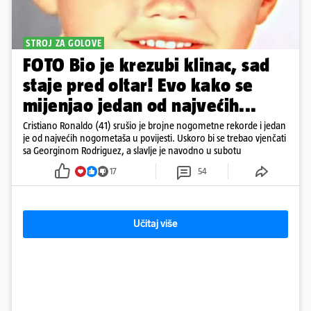
STROJ ZA GOLOVE
FOTO Bio je krezubi klinac, sad
staje pred oltar! Evo kako se
mijenjao jedan od najvećih...
Cristiano Ronaldo (41) srušio je brojne nogometne rekorde i jedan
je od najvećih nogometaša u povijesti. Uskoro bi se trebao vjenčati
sa Georginom Rodriguez, a slavlje je navodno u subotu
17
54
Učitaj više