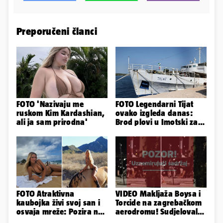
Preporučeni članci
FOTO 'Nazivaju me
FOTO Legendarni Tijat
ruskom Kim Kardashian,
ovako izgleda danas:
ali ja sam prirodna'
Brod plovi u Imotski za
samo 20.000 eura
FOTO Atraktivna
VIDEO Makljaža Boysa i
kaubojka živi svoj san i
Torcide na zagrebačkom
osvaja mreže: Pozira na
aerodromu! Sudjelovalo
konjima, nastupa na
je čak 50 huligana