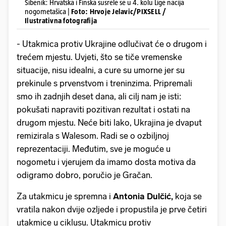
Šibenik: Hrvatska i Finska susrele se u 4. kolu Lige nacija
nogometašica |
Foto: Hrvoje Jelavic/PIXSELL /
Ilustrativna fotografija
- Utakmica protiv Ukrajine odlučivat će o drugom i
trećem mjestu. Uvjeti, što se tiče vremenske
situacije, nisu idealni, a cure su umorne jer su
prekinule s prvenstvom i treninzima. Pripremali
smo ih zadnjih deset dana, ali cilj nam je isti:
pokušati napraviti pozitivan rezultat i ostati na
drugom mjestu. Neće biti lako, Ukrajina je dvaput
remizirala s Walesom. Radi se o ozbiljnoj
reprezentaciji. Međutim, sve je moguće u
nogometu i vjerujem da imamo dosta motiva da
odigramo dobro, poručio je Gračan.
Za utakmicu je spremna i
Antonia Dulčić,
koja se
vratila nakon dvije ozljede i propustila je prve četiri
utakmice u ciklusu. Utakmicu protiv