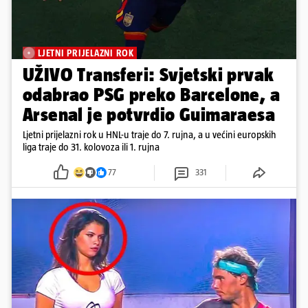
LJETNI PRIJELAZNI ROK
UŽIVO Transferi: Svjetski prvak
odabrao PSG preko Barcelone, a
Arsenal je potvrdio Guimaraesa
Ljetni prijelazni rok u HNL-u traje do 7. rujna, a u većini europskih
liga traje do 31. kolovoza ili 1. rujna
77
331