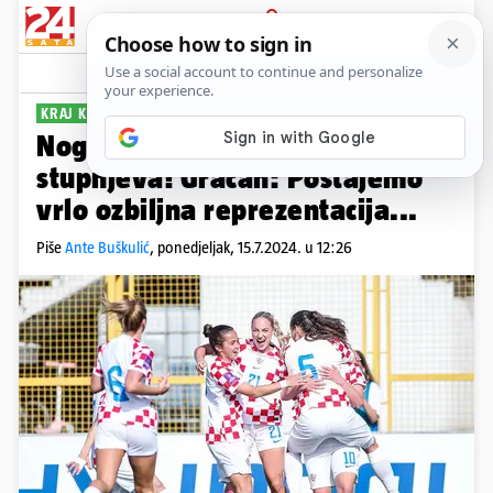
PRIJAVA
Sport
Komentari
3
KRAJ KVALIFIKACIJA
Nogometašice trenirale na 40
stupnjeva! Gračan: Postajemo
vrlo ozbiljna reprezentacija...
Piše
Ante Buškulić
,
ponedjeljak, 15.7.2024. u 12:26