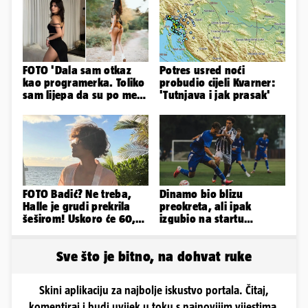
FOTO 'Dala sam otkaz
Potres usred noći
kao programerka. Toliko
probudio cijeli Kvarner:
sam lijepa da su po meni
'Tutnjava i jak prasak'
napravili lutku'
FOTO Badić? Ne treba,
Dinamo bio blizu
Halle je grudi prekrila
preokreta, ali ipak
šeširom! Uskoro će 60,
izgubio na startu
ljetuje u golim izdanjima
Ramljaka
Sve što je bitno, na dohvat ruke
Skini aplikaciju za najbolje iskustvo portala. Čitaj,
komentiraj i budi uvijek u toku s najnovijim vijestima.