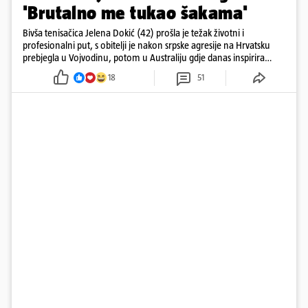
'Brutalno me tukao šakama'
Bivša tenisačica Jelena Dokić (42) prošla je težak životni i
profesionalni put, s obitelji je nakon srpske agresije na Hrvatsku
prebjegla u Vojvodinu, potom u Australiju gdje danas inspirira
mnoge
18
51