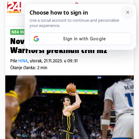
PRIJAVA
Sport
Komentari
0
NBA NOĆ
Nova sjajna Šarićeva partija!
Warriorsi prekinuli crni niz
Piše
HINA
,
utorak, 21.11.2023. u 09:31
Čitanje članka: 2 min