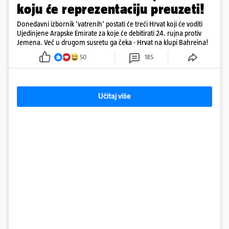
koju će reprezentaciju preuzeti!
Donedavni izbornik 'vatrenih' postati će treći Hrvat koji će voditi
Ujedinjene Arapske Emirate za koje će debitirati 24. rujna protiv
Jemena. Već u drugom susretu ga čeka - Hrvat na klupi Bahreina!
50
185
Učitaj više