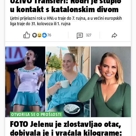
UŽIVO Transferi: Rodri je stupio
u kontakt s katalonskim divom
Ljetni prijelazni rok u HNL-u traje do 7. rujna, a u većini europskih
liga traje do 31. kolovoza ili 1. rujna
76
327
OTVORILA SE O PROŠLOSTI
FOTO Jelenu je zlostavljao otac,
dobivala je i vraćala kilograme: