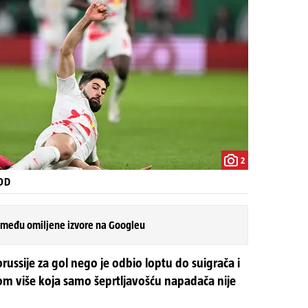
2
FOD
 među omiljene izvore na Googleu
russije za gol nego je odbio loptu do suigrača i
kom više koja samo šeprtljavošću napadača nije