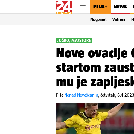
PLUS+
NEWS
Nogomet
Vatreni
H
JOŠKO, MAJSTORE
Nove ovacije 
startom zaus
mu je zapljesk
Piše
Nenad Nevešćanin
,
četvrtak, 6.4.2023