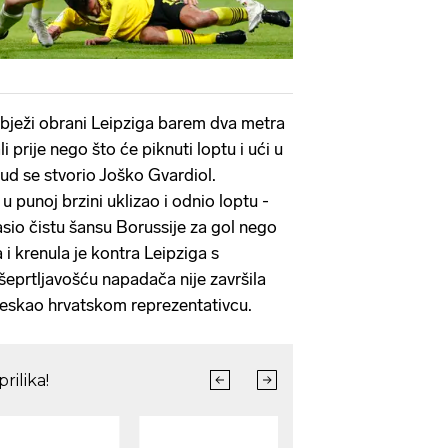
bježi obrani Leipziga barem dva metra
 prije nego što će piknuti loptu i ući u
d se stvorio Joško Gvardiol.
 punoj brzini uklizao i odnio loptu -
io čistu šansu Borussije za gol nego
 i krenula je kontra Leipziga s
eprtljavošću napadača nije završila
ljeskao hrvatskom reprezentativcu.