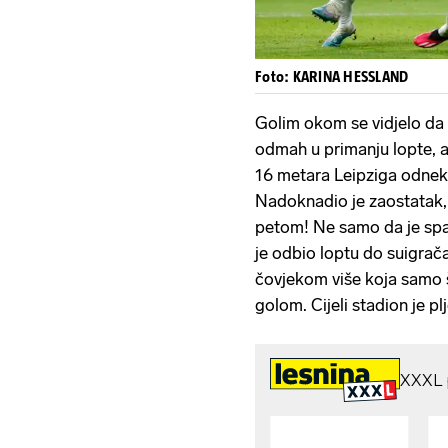
Foto: KARINA HESSLAND
Golim okom se vidjelo da 
odmah u primanju lopte, ali
16 metara Leipziga odneku
Nadoknadio je zaostatak, u
petom! Ne samo da je spas
je odbio loptu do suigrača
čovjekom više koja samo š
golom. Cijeli stadion je p