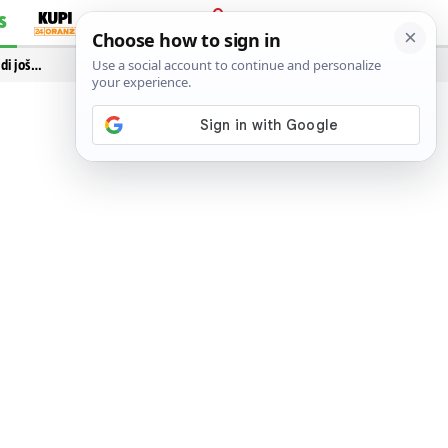
S
PRIJAVA
idi još…