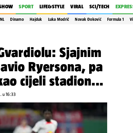
SHOW
SPORT
LIFE&STYLE
VIRAL
SCI/TECH
EXPRES
NL
Dinamo
Hajduk
Luka Modrić
Novak Đoković
Formula 1
V
Gvardiolu: Sjajnim
tavio Ryersona, pa
ao cijeli stadion...
. u 16:33