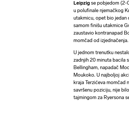
Leipzig
se pobjedom (2-0
u polufinale njemačkog K
utakmicu, opet bio jedan 
samom finišu utakmice Gva
zaustavio kontranapad Bo
momčad od izjednačenja.
U jednom trenutku nestalo 
zadnjih 20 minuta bacila s
Bellingham, napadač Mode
Moukoko. U najboljoj akci
kraja Terzićeva momčad na
savršenu poziciju, nije bi
tajmingom za Ryersona se