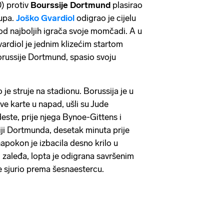
) protiv
Bourssije Dortmund
plasirao
upa.
Joško Gvardiol
odigrao je cijelu
od najboljih igrača svoje momčadi. A u
rdiol je jednim klizećim startom
russije Dortmund, spasio svoju
je struje na stadionu. Borussija je u
ve karte u napad, ušli su Jude
ste, prije njega Bynoe-Gittens i
ji Dortmunda, desetak minuta prije
pokon je izbacila desno krilo u
lo zaleđa, lopta je odigrana savršenim
 sjurio prema šesnaestercu.