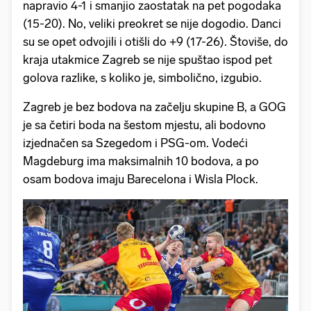
napravio 4-1 i smanjio zaostatak na pet pogodaka
(15-20). No, veliki preokret se nije dogodio. Danci
su se opet odvojili i otišli do +9 (17-26). Štoviše, do
kraja utakmice Zagreb se nije spuštao ispod pet
golova razlike, s koliko je, simbolično, izgubio.
Zagreb je bez bodova na začelju skupine B, a GOG
je sa četiri boda na šestom mjestu, ali bodovno
izjednačen sa Szegedom i PSG-om. Vodeći
Magdeburg ima maksimalnih 10 bodova, a po
osam bodova imaju Barecelona i Wisla Plock.