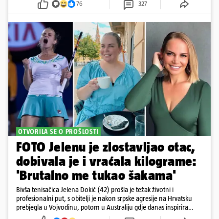
76
327
OTVORILA SE O PROŠLOSTI
FOTO Jelenu je zlostavljao otac,
dobivala je i vraćala kilograme:
'Brutalno me tukao šakama'
Bivša tenisačica Jelena Dokić (42) prošla je težak životni i
profesionalni put, s obitelji je nakon srpske agresije na Hrvatsku
prebjegla u Vojvodinu, potom u Australiju gdje danas inspirira
mnoge