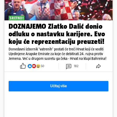
SRETNO!
DOZNAJEMO Zlatko Dalić donio
odluku o nastavku karijere. Evo
koju će reprezentaciju preuzeti!
Donedavni izbornik 'vatrenih' postati će treći Hrvat koji će voditi
Ujedinjene Arapske Emirate za koje će debitirati 24. rujna protiv
Jemena. Već u drugom susretu ga čeka - Hrvat na klupi Bahreina!
50
182
Učitaj više