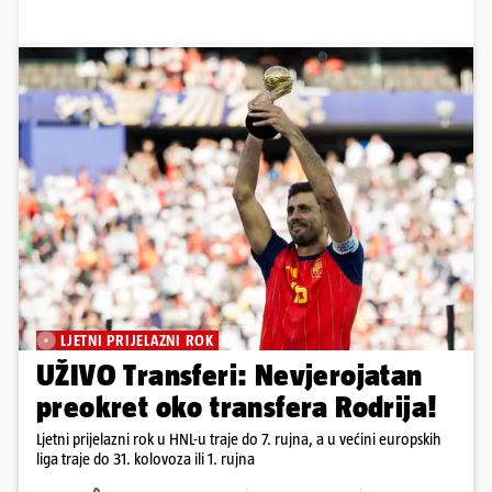
LJETNI PRIJELAZNI ROK
UŽIVO Transferi: Nevjerojatan
preokret oko transfera Rodrija!
Ljetni prijelazni rok u HNL-u traje do 7. rujna, a u većini europskih
liga traje do 31. kolovoza ili 1. rujna