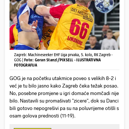
Zagreb: Machineseeker EHF Liga prvaka, 5. kolo, RK Zagreb -
GOG |
Foto: Goran Stanzl/PIXSELL - ILUSTRATIVNA
FOTOGRAFIJA
GOG je na početku utakmice poveo s velikih 8-2 i
već je tu bilo jasno kako Zagreb čeka težak posao.
No, posebne promjene u igri domaće momčadi nije
bilo. Nastavili su promašivati "zicere", dok su Danci
bili gotovo nepogrešivi pa su na poluvrijeme otišli s
osam golova prednosti (11-19).