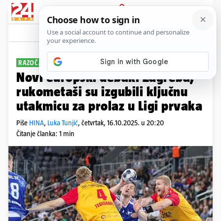
PRIJAVA
Sport
Komentari
12
RAZOČARENJE U ARENI
Novi europski debakl Zagreba,
rukometaši su izgubili ključnu
utakmicu za prolaz u Ligi prvaka
Piše
HINA
,
Luka Tunjić
,
četvrtak, 16.10.2025. u 20:20
Čitanje članka: 1 min