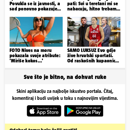
Povukla se iz javnosti, a
pati: Svi u teretani mi se
sad ponovno pokazuje
nabacuju, hitno trebam
obline. Ovako izgleda
tjelohranitelja!
FOTO Nives na moru
SAMO LUKSUZ Evo gdje
pokazala svoje atribute:
žive hrvatski sportaši.
'Miriše kokos...'
Od raskošnih kupaonica
pa do privatnog kina
Sve što je bitno, na dohvat ruke
Skini aplikaciju za najbolje iskustvo portala. Čitaj,
komentiraj i budi uvijek u toku s najnovijim vijestima.