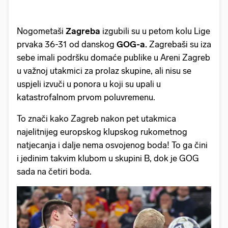
Nogometaši
Zagreba
izgubili su u petom kolu Lige
prvaka 36-31 od danskog
GOG-a.
Zagrebaši su iza
sebe imali podršku domaće publike u Areni Zagreb
u važnoj utakmici za prolaz skupine, ali nisu se
uspjeli izvuči u ponora u koji su upali u
katastrofalnom prvom poluvremenu.
To znači kako Zagreb nakon pet utakmica
najelitnijeg europskog klupskog rukometnog
natjecanja i dalje nema osvojenog boda! To ga čini
i jedinim takvim klubom u skupini B, dok je GOG
sada na četiri boda.