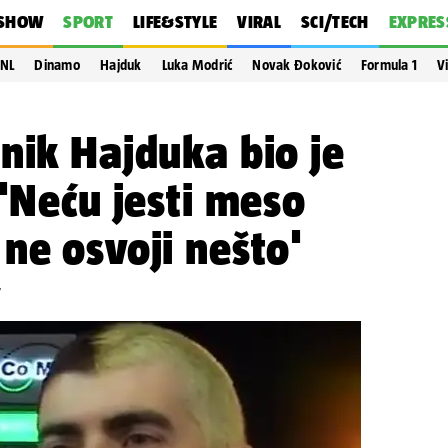
SHOW
SPORT
LIFE&STYLE
VIRAL
SCI/TECH
EXPRES
NL
Dinamo
Hajduk
Luka Modrić
Novak Đoković
Formula 1
V
nik Hajduka bio je
 'Neću jesti meso
ne osvoji nešto'
7