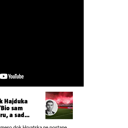
ik Hajduka
 'Bio sam
ru, a sad
a'
 meso dok Hrvatska ne postane