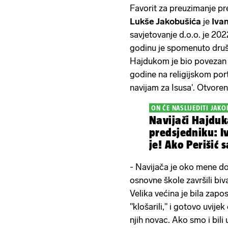
Favorit za preuzimanje p
Lukše Jakobušića
je
Ivan
savjetovanje d.o.o. je 20
godinu je spomenuto društ
Hajdukom je bio povezan na
godine na religijskom por
navijam za Isusa'. Otvoren
ON ĆE NASLIJEDITI JAKO
Navijači Hajdu
predsjedniku: I
je! Ako Perišić 
- Navijača je oko mene doi
osnovne škole završili biv
Velika većina je bila zapo
"klošarili," i gotovo uvije
njih novac. Ako smo i bili