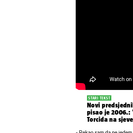
STARI TEKST
Novi predsjedn
pisao je 2006.:
Torcida na sjeve
navijam za Isus
- Rekao sam da ne jedem