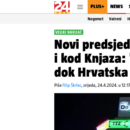
PLUS+
NEWS
Nogomet
Vatreni
H
VELIKI NAVIJAČ
Novi predsjed
i kod Knjaza:
dok Hrvatska 
Piše
Filip Škrlec
,
srijeda, 24.4.2024. u 12:1