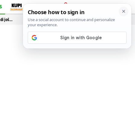
S
PRIJAVA
idi još…