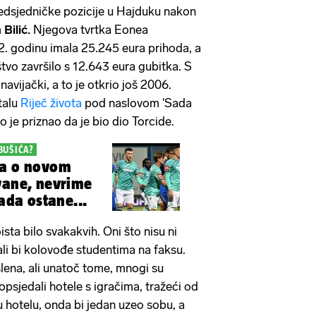
redsjedničke pozicije u Hajduku nakon
 Bilić.
Njegova tvrtka Eonea
22. godinu imala 25.245 eura prihoda, a
vo završilo s 12.643 eura gubitka. S
vijački, a to je otkrio još 2006.
talu
Riječ života
pod naslovom 'Sada
o je priznao da je bio dio Torcide.
BUŠIĆA?
ka o novom
vane, nevrime
sada ostane...
sta bilo svakakvih. Oni što nisu ni
ali bi kolovođe studentima na faksu.
slena, ali unatoč tome, mnogi su
k opsjedali hotele s igračima, tražeći od
 u hotelu, onda bi jedan uzeo sobu, a