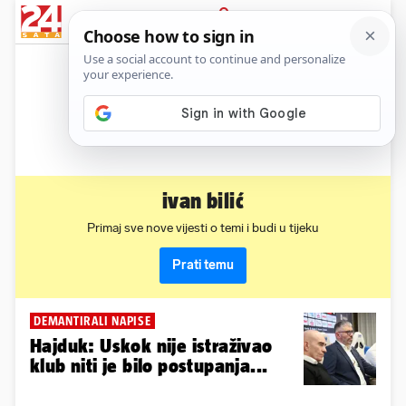
News
Show
Sport
Life&style
Video
Express
PRIJAVA
ivan bilić
Primaj sve nove vijesti o temi i budi u tijeku
Prati temu
DEMANTIRALI NAPISE
Hajduk: Uskok nije istraživao
klub niti je bilo postupanja...