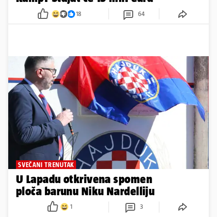
18
64
SVEČANI TRENUTAK
U Lapadu otkrivena spomen
ploča barunu Niku Nardelliju
1
3