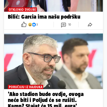
OTKLONIO DVOJBE
Bilić: Garcia ima našu podršku
3
10
PORUČUJU IZ HAJDUKA
'Ako stadion bude ovdje, ovoga
neće biti i Poljud će se rušiti.
Kamp? Stajat će 15 mil. eura'