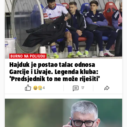
BURNO NA POLJUDU
Hajduk je postao talac odnosa
Garcije i Livaje. Legenda kluba:
'Predsjednik to ne može riješiti'
4
17