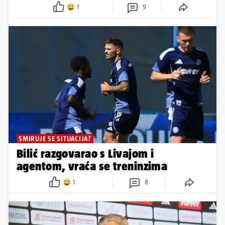
1
9
SMIRUJE SE SITUACIJA?
Bilić razgovarao s Livajom i
agentom, vraća se treninzima
1
8