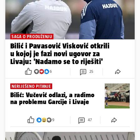
SAGA O PRODUŽENJU
Bilić i Pavasović Visković otkrili
u kojoj je fazi novi ugovor za
Livaju: 'Nadamo se to riješiti'
6
25
NERIJEŠENO PITANJE
Bilić: Vučević odlazi, a radimo
na problemu Garcije i Livaje
9
47