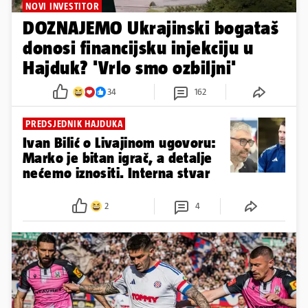
NOVI INVESTITOR
DOZNAJEMO Ukrajinski bogataš
donosi financijsku injekciju u
Hajduk? 'Vrlo smo ozbiljni'
34
162
PREDSJEDNIK HAJDUKA
Ivan Bilić o Livajinom ugovoru:
Marko je bitan igrač, a detalje
nećemo iznositi. Interna stvar
2
4