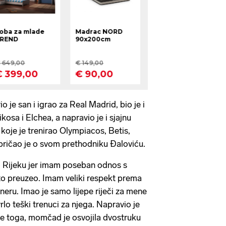
 je san i igrao za Real Madrid, bio je i
kosa i Elchea, a napravio je i sjajnu
 koje je trenirao Olympiacos, Betis,
pričao je o svom prethodniku Đaloviću.
o Rijeku jer imam poseban odnos s
to preuzeo. Imam veliki respekt prema
neru. Imao je samo lijepe riječi za mene
 vrlo teški trenuci za njega. Napravio je
je toga, momčad je osvojila dvostruku