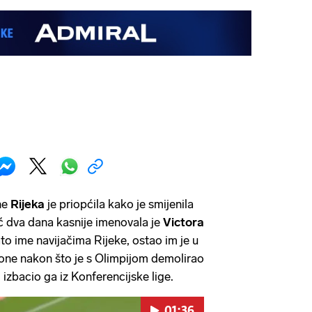
ne
Rijeka
je priopćila kako je smijenila
eć dva dana kasnije imenovala je
Victora
to ime navijačima Rijeke, ostao im je u
one nakon što je s Olimpijom demolirao
i izbacio ga iz Konferencijske lige.
01:36