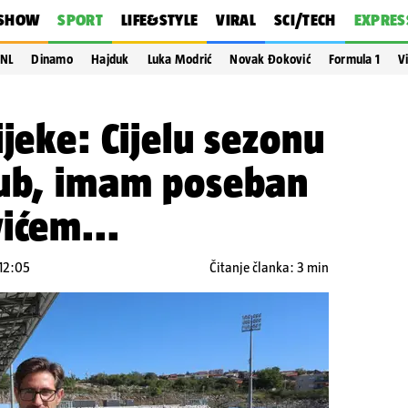
SHOW
SPORT
LIFE&STYLE
VIRAL
SCI/TECH
EXPRES
NL
Dinamo
Hajduk
Luka Modrić
Novak Đoković
Formula 1
V
ijeke: Cijelu sezonu
lub, imam poseban
ićem...
 12:05
Čitanje članka: 3 min