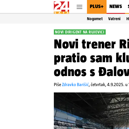
PLUS+
NEWS
Nogomet
Vatreni
H
NOVI DIRIGENT NA RUJEVICI
Novi trener R
pratio sam k
odnos s Đalov
Piše
Zdravko Barišić
,
četvrtak, 4.9.2025. u