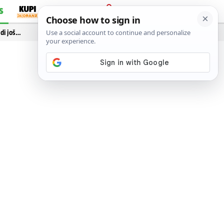
S
PRIJAVA
idi još…