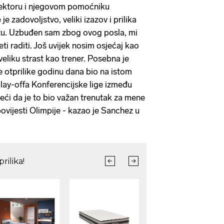
rektoru i njegovom pomoćniku
je zadovoljstvo, veliki izazov i prilika
ktu. Uzbuđen sam zbog ovog posla, mi
ti raditi. Još uvijek nosim osjećaj kao
eliku strast kao trener. Posebna je
e otprilike godinu dana bio na istom
play-offa Konferencijske lige između
reći da je to bio važan trenutak za mene
povijesti Olimpije - kazao je Sanchez u