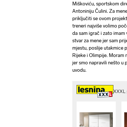
Miškoviću, sportskom di
Antoniniju Čulini. Za mene 
priključiti se ovom proje
treneri najviše volimo poče
da sam igrač i zato imam v
stvar za mene jer sam prij
mjestu, poslije utakmice 
Rijeke i Olimpije. Moram 
jer smo napravili nešto u 
uvodu.