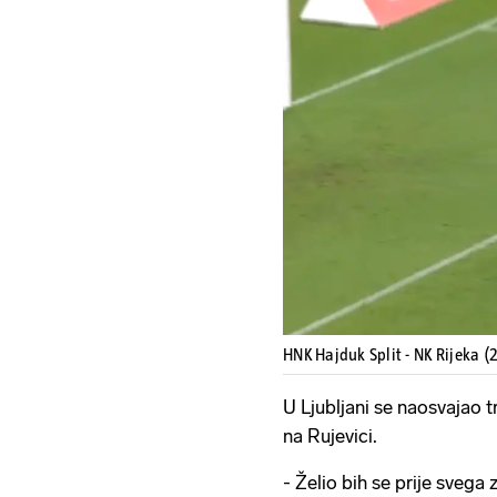
HNK Hajduk Split - NK Rijeka (
U Ljubljani se naosvajao tr
na Rujevici.
- Želio bih se prije svega