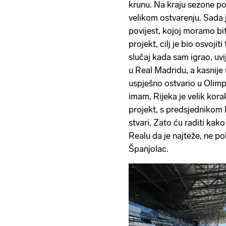
krunu. Na kraju sezone po
velikom ostvarenju. Sada j
povijest, kojoj moramo bit
projekt, cilj je bio osvojit
slučaj kada sam igrao, uvij
u Real Madridu, a kasnije 
uspješno ostvario u Olimp
imam, Rijeka je velik kora
projekt, s predsjednikom
stvari. Zato ću raditi ka
Realu da je najteže, ne pob
Španjolac.