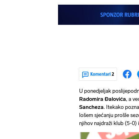
Komentari
2
U ponedjeljak poslijepod
Radomira Đalovića
, a v
Sancheza
. Itekako pozna
lošem sjećanju prošle sez
njihov najdraži klub (5-0) 