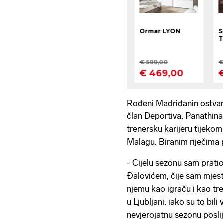
Rođeni Madriđanin ostvario
član Deportiva, Panathinai
trenersku karijeru tijekom
Malagu. Biranim riječima 
- Cijelu sezonu sam prati
Đalovićem, čije sam mjes
njemu kao igraču i kao tre
u Ljubljani, iako su to bili
nevjerojatnu sezonu posli