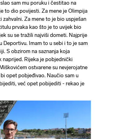
slao sam mu poruku i čestitao na
e to dio povijesti. Za mene je Olimpija
i zahvalni. Za mene to je bio uspješan
i titulu prvaka kao što je to uvijek bio
ek su se tražili najviši dometi. Najprije
u Deportivu. Imam to u sebi i to je sam
iji. S obzirom na saznanja koja
k naprijed. Rijeka je pobjednički
 Miškovićem ostvarene su nevjerojatne
ko bi opet pobjeđivao. Naučio sam u
ijediti, već opet pobijediti - rekao je