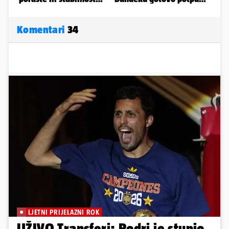
Komentari
34
LJETNI PRIJELAZNI ROK
UŽIVO Transferi: Rodri je stupio