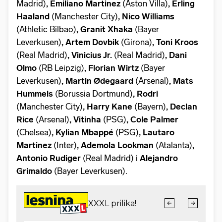
Madrid)
, Emiliano Martinez
(Aston Villa)
, Erling
Haaland
(Manchester City)
, Nico Williams
(Athletic Bilbao)
, Granit Xhaka
(Bayer
Leverkusen)
, Artem Dovbik
(Girona)
, Toni Kroos
(Real Madrid)
, Vinicius Jr.
(Real Madrid)
, Dani
Olmo
(RB Leipzig)
, Florian Wirtz
(Bayer
Leverkusen)
, Martin Ødegaard
(Arsenal)
, Mats
Hummels
(Borussia Dortmund)
, Rodri
(Manchester City)
, Harry Kane
(Bayern)
, Declan
Rice
(Arsenal)
, Vitinha
(PSG)
, Cole Palmer
(Chelsea)
, Kylian Mbappé
(PSG)
, Lautaro
Martinez
(Inter)
, Ademola Lookman
(Atalanta)
,
Antonio Rudiger
(Real Madrid)
i
Alejandro
Grimaldo
(Bayer Leverkusen).