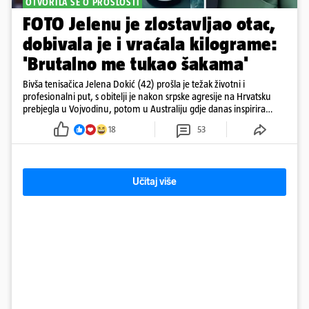
OTVORILA SE O PROŠLOSTI
FOTO Jelenu je zlostavljao otac,
dobivala je i vraćala kilograme:
'Brutalno me tukao šakama'
Bivša tenisačica Jelena Dokić (42) prošla je težak životni i
profesionalni put, s obitelji je nakon srpske agresije na Hrvatsku
prebjegla u Vojvodinu, potom u Australiju gdje danas inspirira
mnoge
18
53
Učitaj više