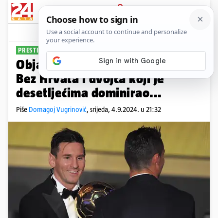
PRIJAVA
Sport
Komentari
34
PRESTIŽNA NAGRADA
Objavili popis za Zlatnu loptu.
Bez Hrvata i dvojca koji je
desetljećima dominirao...
Piše
Domagoj Vugrinović
,
srijeda, 4.9.2024. u 21:32