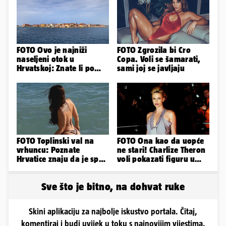
FOTO Ovo je najniži
FOTO Zgrozila bi Cro
naseljeni otok u
Copa. Voli se šamarati,
Hrvatskoj: Znate li po
sami joj se javljaju
čemu je još poseban?
FOTO Toplinski val na
FOTO Ona kao da uopće
vrhuncu: Poznate
ne stari! Charlize Theron
Hrvatice znaju da je spas
voli pokazati figuru u
u minijaturnom bikiniju
golišavim izdanjima...
Sve što je bitno, na dohvat ruke
Skini aplikaciju za najbolje iskustvo portala. Čitaj,
komentiraj i budi uvijek u toku s najnovijim vijestima.