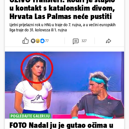
u kontakt s katalonskim divom,
Hrvata Las Palmas neće pustiti
Ljetni prijelazni rok u HNL-u traje do 7. rujna, a u većini europskih
liga traje do 31. kolovoza ili 1. rujna
77
327
POGLEDAJTE GALERIJU
FOTO Nadal ju je gutao očima u