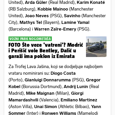
United),
Arda
Güler
(Real Madrid),
Karim Konaté
(RB Salzburg),
Kobbie
Mainoo
(Manchester
United),
Joao Neves
(PSG),
Savinho
(Manchester
City),
Mathys Tel
(Bayern),
Lamine
Yamal
(Barcelona)
i
Warren Zaïre-Emery
(PSG).
VOZNI PARK NOGOMETAŠA
FOTO Što voze 'vatreni'? Modrić
i Perišić vole Bentley, Dalić u
garaži ima poklon iz Emirata
Za Trofej Lava Jašina, koji se dodjeljuje najboljem
vrataru nominirani su:
Diogo Costa
(Porto),
Gianluigi Donnarumma
(PSG),
Gregor
Kobel
(Borussia Dortmund),
Andrij Lunin
(Real
Madrid),
Mike Maignan
(Milan),
Giorgi
Mamardashvili
(Valencia),
Emiliano Martinez
(Aston Villa),
Unai Simon
(Athletic Bilbao),
Yann
Sommer
(Inter) i
Ronwen Williams
(Mamelodi