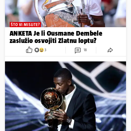
ŠTO VI MISLITE?
ANKETA Je li Ousmane Dembele
zaslužio osvojiti Zlatnu loptu?
3
18