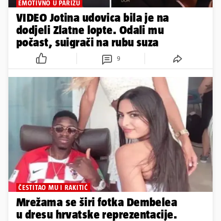
EMOTIVNO U PARIZU
VIDEO Jotina udovica bila je na
dodjeli Zlatne lopte. Odali mu
počast, suigrači na rubu suza
9
ČESTITAO MU I RAKITIĆ
Mrežama se širi fotka Dembelea
u dresu hrvatske reprezentacije.