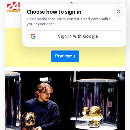
News
Show
Sport
Life&style
Video
Express
PRIJAVA
zlatna lopta
Primaj sve nove vijesti o temi i budi u tijeku
Prati temu