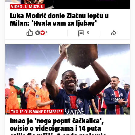
VIDEO: U MUZEJU
Luka Modrić donio Zlatnu loptu u
Milan: 'Hvala vam za ljubav'
6
5
TKO JE OUSMANE DEMBELE?
Imao je 'noge poput čačkalica',
ovisio o videoigrama i 14 puta