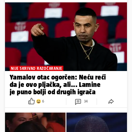
NIJE SKRIVAO RAZOČARANJE
Yamalov otac ogorčen: Neću reći
da je ovo pljačka, ali... Lamine
je puno bolji od drugih igrača
6
34