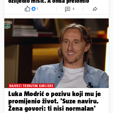
ozlijedio mišić. A onda prelomio
1
4
NAJVEĆI TRENUTAK KARIJERE
Luka Modrić o pozivu koji mu je
promijenio život. 'Suze naviru.
Žena govori: ti nisi normalan'