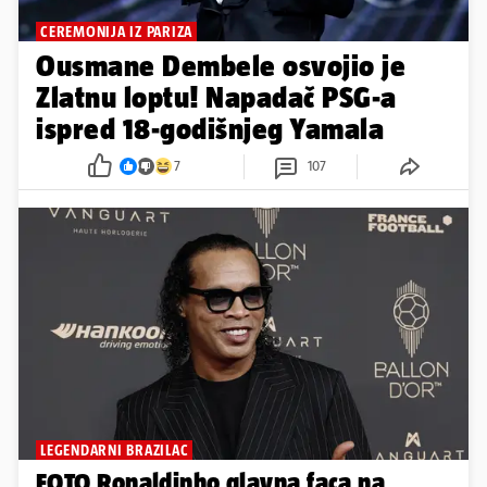
CEREMONIJA IZ PARIZA
Ousmane Dembele osvojio je
Zlatnu loptu! Napadač PSG-a
ispred 18-godišnjeg Yamala
7
107
LEGENDARNI BRAZILAC
FOTO Ronaldinho glavna faca na