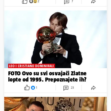
2
7
LEO I CRISTIANO DOMINIRALI
FOTO Ovo su svi osvajači Zlatne
lopte od 1995. Prepoznajete ih?
1
23