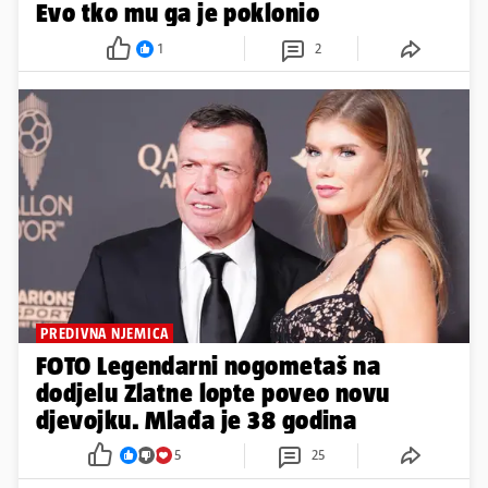
Evo tko mu ga je poklonio
1
2
PREDIVNA NJEMICA
FOTO Legendarni nogometaš na
dodjelu Zlatne lopte poveo novu
djevojku. Mlađa je 38 godina
5
25