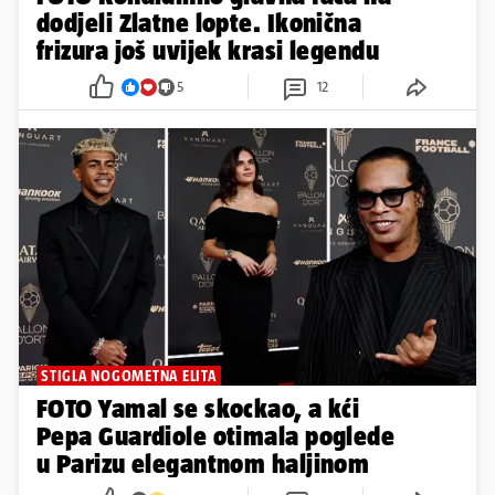
dodjeli Zlatne lopte. Ikonična
frizura još uvijek krasi legendu
5
12
STIGLA NOGOMETNA ELITA
FOTO Yamal se skockao, a kći
Pepa Guardiole otimala poglede
u Parizu elegantnom haljinom