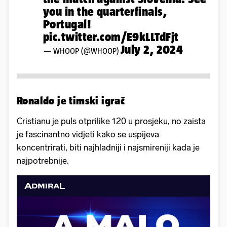
you in the quarterfinals,
Portugal!
pic.twitter.com/E9kLLTdFjt
July 2, 2024
— WHOOP (@WHOOP)
Ronaldo je timski igrač
Cristianu je puls otprilike 120 u prosjeku, no zaista
je fascinantno vidjeti kako se uspijeva
koncentrirati, biti najhladniji i najsmireniji kada je
najpotrebnije.