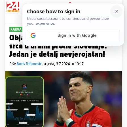
PRIJAVA
Sport
Komentari
17
KAKVA MAŠINA
Objavili su Ronaldove otkucaje
srca u drami protiv Slovenije.
Jedan je detalj nevjerojatan!
Piše
Boris Trifunović
,
srijeda, 3.7.2024. u 10:17