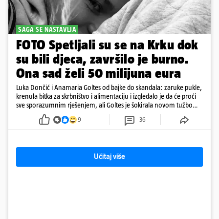
SAGA SE NASTAVLJA
FOTO Spetljali su se na Krku dok
su bili djeca, završilo je burno.
Ona sad želi 50 milijuna eura
Luka Dončić i Anamaria Goltes od bajke do skandala: zaruke pukle,
krenula bitka za skrbništvo i alimentaciju i izgledalo je da će proći
sve sporazumnim rješenjem, ali Goltes je šokirala novom tužbom
u Sloveniji
9
36
Učitaj više