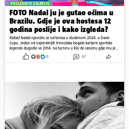
POGLEDAJTE GALERIJU
FOTO Nadal ju je gutao očima u
Brazilu. Gdje je ova hostesa 12
godina poslije i kako izgleda?
Rafael Nadal oprostio se od tenisa u studenom 2024. u Davis
Cupu. Jedan od najviralnijih trenutaka bogate karijere sportske
legende dogodio se 2014. na turniru u Rio de Janeiru gdje mu je
pažnju odvlačila ljepotica iza klupe
31
97