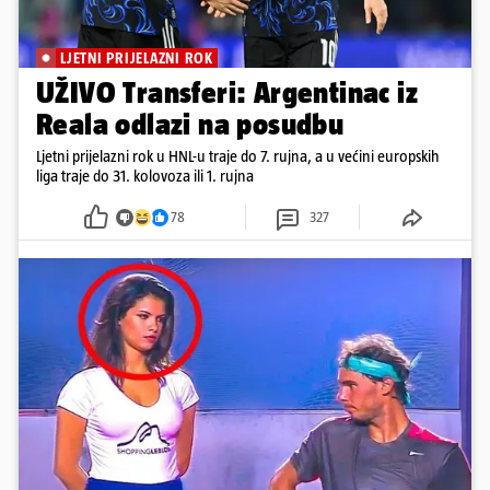
LJETNI PRIJELAZNI ROK
UŽIVO Transferi: Argentinac iz
Reala odlazi na posudbu
Ljetni prijelazni rok u HNL-u traje do 7. rujna, a u većini europskih
liga traje do 31. kolovoza ili 1. rujna
78
327