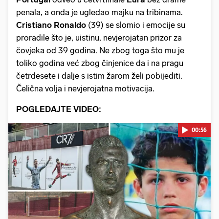
penala, a onda je ugledao majku na tribinama.
Cristiano Ronaldo
(39) se slomio i emocije su
proradile što je, uistinu, nevjerojatan prizor za
čovjeka od 39 godina. Ne zbog toga što mu je
toliko godina već zbog činjenice da i na pragu
četrdesete i dalje s istim žarom želi pobijediti.
Čelična volja i nevjerojatna motivacija.
POGLEDAJTE VIDEO:
00:56
Pokretanje videa...