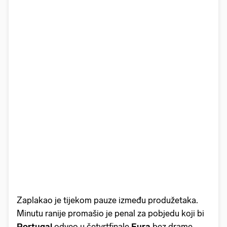
Zaplakao je tijekom pauze između produžetaka.
Minutu ranije promašio je penal za pobjedu koji bi
Portugal
odveo u četvrtfinale
Eura
bez drame