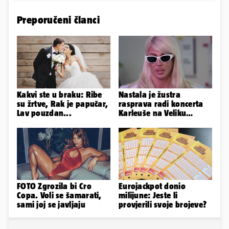
Preporučeni članci
Kakvi ste u braku: Ribe
Nastala je žustra
su žrtve, Rak je papučar,
rasprava radi koncerta
Lav pouzdan...
Karleuše na Veliku
Gospu, oglasili se i
organizatori
FOTO Zgrozila bi Cro
Eurojackpot donio
Copa. Voli se šamarati,
milijune: Jeste li
sami joj se javljaju
provjerili svoje brojeve?