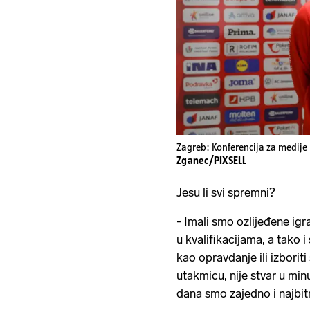
Zagreb: Konferencija za medije
Zganec/PIXSELL
Jesu li svi spremni?
- Imali smo ozlijeđene igr
u kvalifikacijama, a tako i
kao opravdanje ili izboriti 
utakmicu, nije stvar u min
dana smo zajedno i najbitn