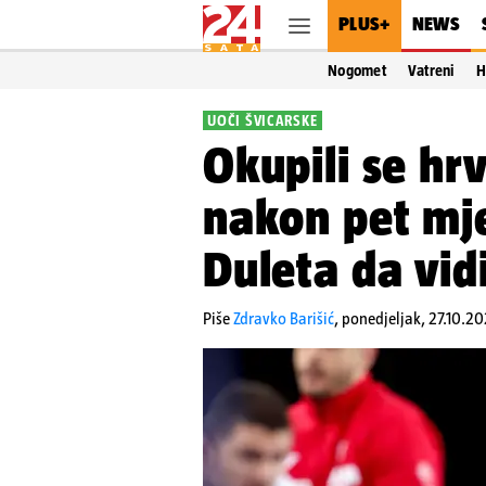
PLUS+
NEWS
Nogomet
Vatreni
H
UOČI ŠVICARSKE
Okupili se hr
nakon pet mje
Duleta da vidi
Piše
Zdravko Barišić
,
ponedjeljak, 27.10.20