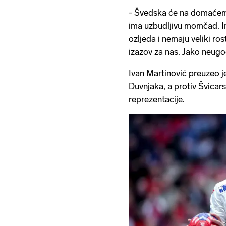
- Švedska će na domaćem t
ima uzbudljivu momčad. I
ozljeda i nemaju veliki rost
izazov za nas. Jako neugo
Ivan Martinović preuzeo 
Duvnjaka, a protiv Švicars
reprezentacije.