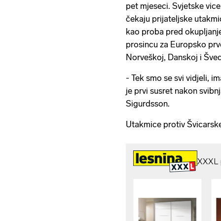
pet mjeseci. Svjetske vice
čekaju prijateljske utakmi
kao proba pred okupljanj
prosincu za Europsko prve
Norveškoj, Danskoj i Šved
- Tek smo se svi vidjeli, 
je prvi susret nakon svibn
Sigurdsson.
Utakmice protiv Švicarske