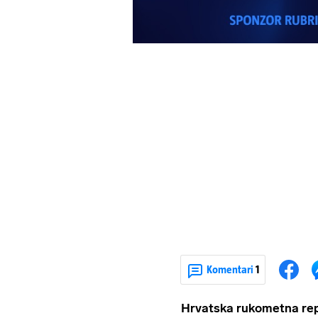
Komentari
1
Hrvatska rukometna rep