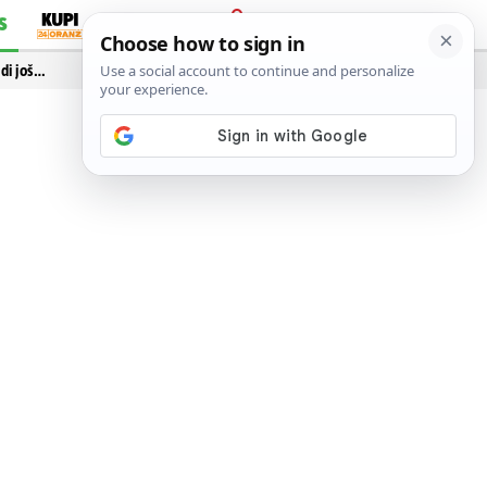
S
PRIJAVA
idi još…