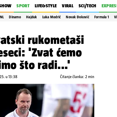
SHOW
SPORT
LIFE&STYLE
VIRAL
SCI/TECH
EXPRES
NL
Dinamo
Hajduk
Luka Modrić
Novak Đoković
Formula 1
V
vatski rukometaši
seci: 'Zvat ćemo
mo što radi...'
25. u 13:38
Čitanje članka: 2 min