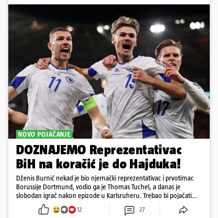
NOVO POJAČANJE
DOZNAJEMO Reprezentativac
BiH na koračić je do Hajduka!
Dženis Burnić nekad je bio njemački reprezentativac i prvotimac
Borussije Dortmund, vodio ga je Thomas Tuchel, a danas je
slobodan igrač nakon epizode u Karlsruheru. Trebao bi pojačati
konkurenciju u veznom redu
12
27