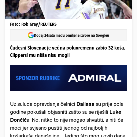
Foto: Rob Gray/REUTERS
Dodaj 24sata među omiljene izvore na Googleu
Čudesni Slovenac je već na poluvremenu zabio 32 koša.
Clippersi mu ništa nisu mogli
Uz suluda opravdanja čelnici
Dallasa
su prije pola
godine pokušali objasniti zašto su se riješili
Luke
Dončić
a. No, nitko to nije mogao shvatiti, a niti će
moći jer svjesno pustiti jednog od najboljih
košarkaša današnjice... Jedino što mogu ovih dana