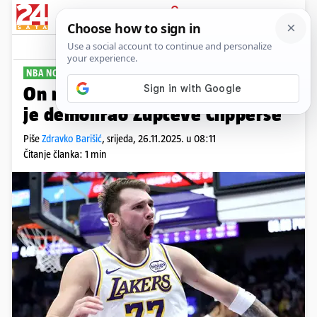
PRIJAVA
Sport
Komentari
2
NBA NOĆ
On nije s ovog planeta: Dončić
je demolirao Zupčeve Clipperse
Piše
Zdravko Barišić
,
srijeda, 26.11.2025. u 08:11
Čitanje članka: 1 min