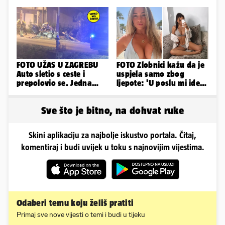
pale u drugi plan
škole u Podstrani
napravili vilu
FOTO UŽAS U ZAGREBU
FOTO Zlobnici kažu da je
Auto sletio s ceste i
uspjela samo zbog
prepolovio se. Jedna
ljepote: 'U poslu mi ide
osoba poginula!
jer imam strategiju'
Sve što je bitno, na dohvat ruke
Skini aplikaciju za najbolje iskustvo portala. Čitaj,
komentiraj i budi uvijek u toku s najnovijim vijestima.
Odaberi temu koju želiš pratiti
Primaj sve nove vijesti o temi i budi u tijeku