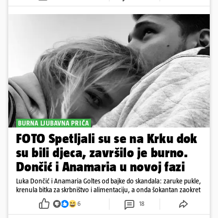
BURNA LJUBAVNA PRIČA
FOTO Spetljali su se na Krku dok
su bili djeca, završilo je burno.
Dončić i Anamaria u novoj fazi
Luka Dončić i Anamaria Goltes od bajke do skandala: zaruke pukle,
krenula bitka za skrbništvo i alimentaciju, a onda šokantan zaokret
6
18