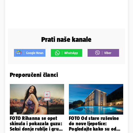
Prati naše kanale
Preporučeni članci
FOTO Rihanna se opet
FOTO Od stare ruševine
skinula i pokazala guzu:
do nove ljepotice:
Seksi donje rublje i grudi
Pogledajte kako su od