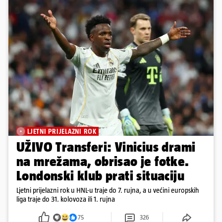
LJETNI PRIJELAZNI ROK
UŽIVO Transferi: Vinicius drami
na mrežama, obrisao je fotke.
Londonski klub prati situaciju
Ljetni prijelazni rok u HNL-u traje do 7. rujna, a u većini europskih
liga traje do 31. kolovoza ili 1. rujna
75
326