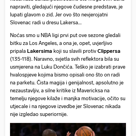
napraviti, gledajući njegove čudesne predstave, je
lupati glavom o zid. Jer ovo što nevjerojatni
Slovenac radi u dresu Lakersa...
Noćas smo u NBA ligi prvi put ove sezone gledali
bitku za Los Angeles, a ona je, opet, uvjerljivo
pripala
Lakersima
koji su slavili protiv
Clippersa
(135-118). Naravno, svjetla svih reflektora bila su
usmjerena na Luku Dončića. Teško je izabrati prave
hvalospjeve kojima bismo opisali ono što on radi
na parketu. Čista magija i genijalnost, apsolutno je
nezaustavljiv, a silne kritike iz Mavericksa na
temelju njegove kilaže i manjka motivacije, očito su
utjecale i na njegove izvedbe jer Slovenac nikada
nije izgledao superiornije.