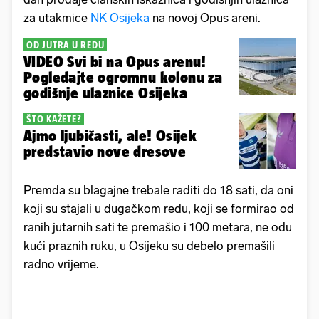
za utakmice
NK Osijeka
na novoj Opus areni.
OD JUTRA U REDU
VIDEO Svi bi na Opus arenu!
Pogledajte ogromnu kolonu za
godišnje ulaznice Osijeka
ŠTO KAŽETE?
Ajmo ljubičasti, ale! Osijek
predstavio nove dresove
Premda su blagajne trebale raditi do 18 sati, da oni
koji su stajali u dugačkom redu, koji se formirao od
ranih jutarnih sati te premašio i 100 metara, ne odu
kući praznih ruku, u Osijeku su debelo premašili
radno vrijeme.