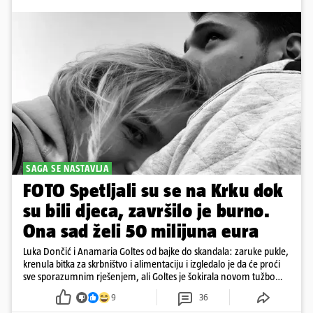
SAGA SE NASTAVLJA
FOTO Spetljali su se na Krku dok
su bili djeca, završilo je burno.
Ona sad želi 50 milijuna eura
Luka Dončić i Anamaria Goltes od bajke do skandala: zaruke pukle,
krenula bitka za skrbništvo i alimentaciju i izgledalo je da će proći
sve sporazumnim rješenjem, ali Goltes je šokirala novom tužbom
u Sloveniji
9
36