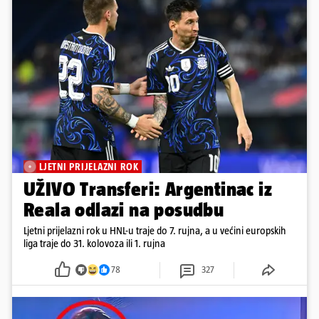
LJETNI PRIJELAZNI ROK
UŽIVO Transferi: Argentinac iz
Reala odlazi na posudbu
Ljetni prijelazni rok u HNL-u traje do 7. rujna, a u većini europskih
liga traje do 31. kolovoza ili 1. rujna
78
327