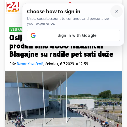
PRIJAVA
Sport
Komentari
7
VELIKA NAVALA
Osijek se pohvalio: Prvog dana
prodali smo 4000 iskaznica!
Blagajne su radile pet sati duže
Piše
Davor Kovačević
,
četvrtak, 6.7.2023. u 12:59