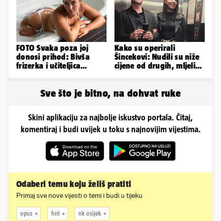
FOTO Svaka poza joj
Kako su operirali
donosi prihod: Bivša
Šincekovi: Nudili su niže
frizerka i učiteljica
cijene od drugih, mljeli
oblinama je zapalila
su otpad pa zakapali...
Instagram
Sve što je bitno, na dohvat ruke
Skini aplikaciju za najbolje iskustvo portala. Čitaj,
komentiraj i budi uvijek u toku s najnovijim vijestima.
Odaberi temu koju želiš pratiti
Primaj sve nove vijesti o temi i budi u tijeku
opus
hnl
nk osijek