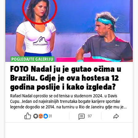
POGLEDAJTE GALERIJU
FOTO Nadal ju je gutao očima u
Brazilu. Gdje je ova hostesa 12
godina poslije i kako izgleda?
Rafael Nadal oprostio se od tenisa u studenom 2024. u Davis
Cupu. Jedan od najviralnijih trenutaka bogate karijere sportske
legende dogodio se 2014. na turniru u Rio de Janeiru gdje mu je
pažnju odvlačila ljepotica iza klupe
31
97