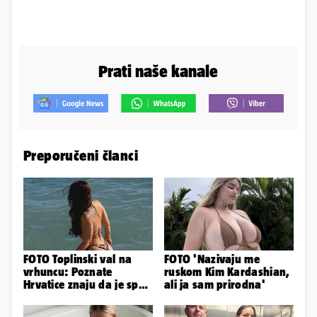
Prati naše kanale
Preporučeni članci
FOTO Toplinski val na
FOTO 'Nazivaju me
vrhuncu: Poznate
ruskom Kim Kardashian,
Hrvatice znaju da je spas
ali ja sam prirodna'
u minijaturnom bikiniju