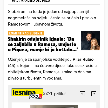
Foto: MARCELO DEL POZO
S obzirom na to da je jedan od najpopularnijih
nogometaša na svijetu, često se pričalo i pisalo o
Ramosovom ljubavnom životu.
KOMENTIRAO SUĐENJE
Shakirin odvjetnik izjavio: 'Da
se zaljubila u Ramosa, umjesto
u Piquea, manje bi ju koštalo...'
Oženjen je za španjolsku voditeljicu
Pilar Rubio
(45), s kojom ima četvero djece. Iako se skrasio u
obiteljskom životu, Ramos je u mladim danima
plivao u turbulentnim vodama.