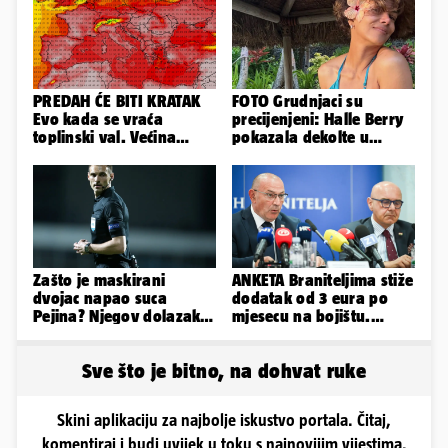
PREDAH ĆE BITI KRATAK
FOTO Grudnjaci su
Evo kada se vraća
precijenjeni: Halle Berry
toplinski val. Većina
pokazala dekolte u
Europe na udaru
zavodljivoj satenskoj
haljinici
Zašto je maskirani
ANKETA Braniteljima stiže
dvojac napao suca
dodatak od 3 eura po
Pejina? Njegov dolazak u
mjesecu na bojištu.
Zračnu luku izazvao je
Slažete li se s time?
čuđenje
Sve što je bitno, na dohvat ruke
Skini aplikaciju za najbolje iskustvo portala. Čitaj,
komentiraj i budi uvijek u toku s najnovijim vijestima.