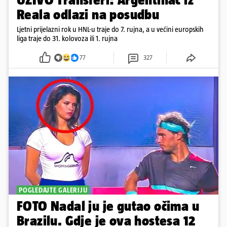
Reala odlazi na posudbu
Ljetni prijelazni rok u HNL-u traje do 7. rujna, a u većini europskih
liga traje do 31. kolovoza ili 1. rujna
77
327
POGLEDAJTE GALERIJU
FOTO Nadal ju je gutao očima u
Brazilu. Gdje je ova hostesa 12