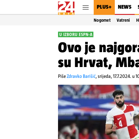
PLUS+
NEWS
Nogomet
Vatreni
H
U IZBORU ESPN-A
Ovo je najgo
su Hrvat, Mb
Piše
Zdravko Barišić
,
srijeda, 17.7.2024. u 