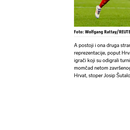
Foto: Wolfgang Rattay/REUT
A postoji i ona druga stra
reprezentacije, poput Hrv
igrači koji su odigrali tu
momčad netom završenog p
Hrvat, stoper Josip Šutalo