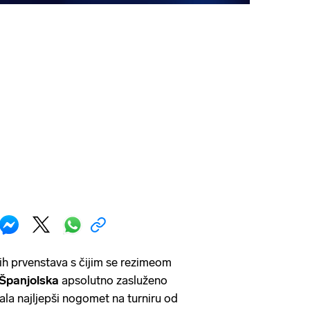
kih prvenstava s čijim se rezimeom
Španjolska
apsolutno zasluženo
rala najljepši nogomet na turniru od