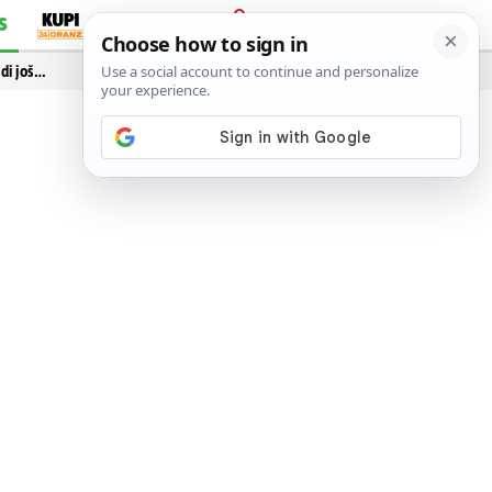
S
PRIJAVA
idi još…