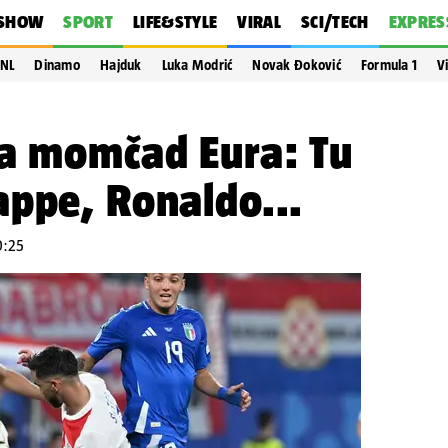
SHOW
SPORT
LIFE&STYLE
VIRAL
SCI/TECH
EXPRES
NL
Dinamo
Hajduk
Luka Modrić
Novak Đoković
Formula 1
V
ra momčad Eura: Tu
appe, Ronaldo...
10:25