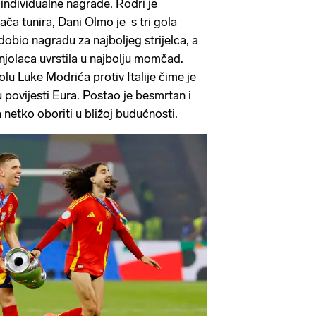
 individualne nagrade. Rodri je
ača tunira, Dani Olmo je s tri gola
 dobio nagradu za najboljeg strijelca, a
njolaca uvrstila u najbolju momčad.
olu Luke Modrića protiv Italije čime je
 u povijesti Eura. Postao je besmrtan i
a netko oboriti u bližoj budućnosti.