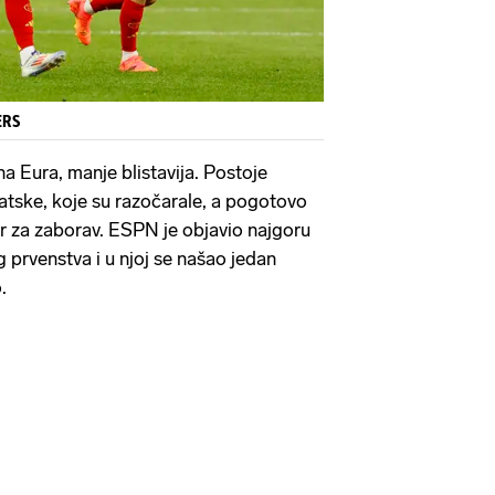
ERS
na Eura, manje blistavija. Postoje
atske, koje su razočarale, a pogotovo
rnir za zaborav. ESPN je objavio najgoru
rvenstva i u njoj se našao jedan
.