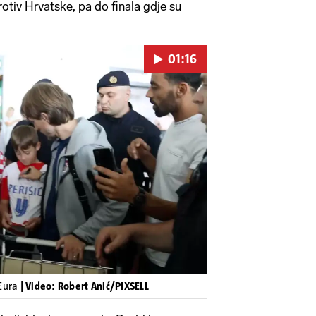
otiv Hrvatske, pa do finala gdje su
01:16
Pokretanje videa...
 Eura
| Video: Robert Anić/PIXSELL