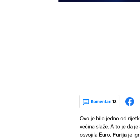
Komentari
12
Ovo je bilo jedno od rijet
većina slaže. A to je da je
osvojila Euro.
Furija
je ig