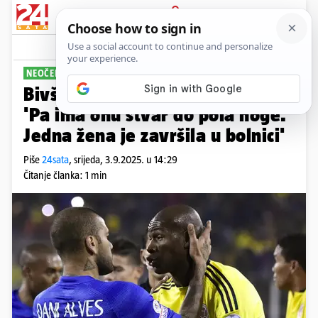
PRIJAVA
Sport
Komentari
23
NEOČEKIVANI PROBLEMI
Bivši suigrač Kolumbijca Ibarbe:
'Pa ima onu stvar do pola noge.
Jedna žena je završila u bolnici'
Piše
24sata
,
srijeda, 3.9.2025. u 14:29
Čitanje članka: 1 min