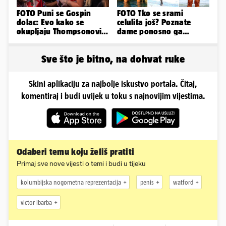
FOTO Puni se Gospin
FOTO Tko se srami
dolac: Evo kako se
celulita još? Poznate
okupljaju Thompsonovi
dame ponosno ga
obožavatelji u Imotskom
pokazuju pa slave svoje
obline
Sve što je bitno, na dohvat ruke
Skini aplikaciju za najbolje iskustvo portala. Čitaj,
komentiraj i budi uvijek u toku s najnovijim vijestima.
Odaberi temu koju želiš pratiti
Primaj sve nove vijesti o temi i budi u tijeku
kolumbijska nogometna reprezentacija
penis
watford
victor ibarba