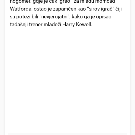
nogomet, gdje je čak igrao i za mladu momčad
Watforda, ostao je zapamćen kao "sirov igrač" čiji
su potezi bili "nevjerojatni", kako ga je opisao
tadašnji trener mladeži Harry Kewell.