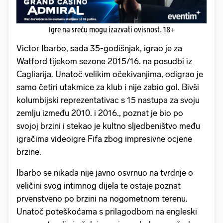
Igre na sreću mogu izazvati ovisnost. 18+
Victor Ibarbo, sada 35-godišnjak, igrao je za
Watford tijekom sezone 2015/16. na posudbi iz
Cagliarija. Unatoč velikim očekivanjima, odigrao je
samo četiri utakmice za klub i nije zabio gol. Bivši
kolumbijski reprezentativac s 15 nastupa za svoju
zemlju između 2010. i 2016., poznat je bio po
svojoj brzini i stekao je kultno sljedbeništvo među
igračima videoigre Fifa zbog impresivne ocjene
brzine.
Ibarbo se nikada nije javno osvrnuo na tvrdnje o
veličini svog intimnog dijela te ostaje poznat
prvenstveno po brzini na nogometnom terenu.
Unatoč poteškoćama s prilagodbom na engleski