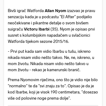
Bivši igrač Watforda
Allan Nyom
izazvao je pravu
senzaciju kada je u podcastu "El After" podijelio
neočekivane i pikantne detalje o svom bivšem
suigraču
Victoru Ibarbi
(35). Nyom je opisao prvi
susret s kolumbijskim napadačem u svlačionici
Watforda tijekom sezone 2015/16.
- Prvi put kada sam vidio Ibarbu u tušu, iskreno
nikada nisam vidio nešto takvo. Ne, ne, iskreno, u
mom životu. Nikada nisam vidio nešto takvo u
mom životu - rekao je kamerunski branič.
Prema Nyomovim riječima, ono što je vidio nije bilo
"normalno" te da "svi znaju za to". Opisao je da je
kod Ibarbe, koji je visok 190 centimetara, "dosezao
više od polovine noge prema dolje".