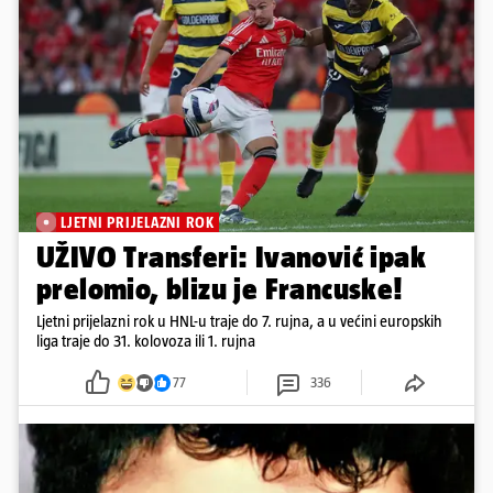
LJETNI PRIJELAZNI ROK
UŽIVO Transferi: Ivanović ipak
prelomio, blizu je Francuske!
Ljetni prijelazni rok u HNL-u traje do 7. rujna, a u većini europskih
liga traje do 31. kolovoza ili 1. rujna
77
336