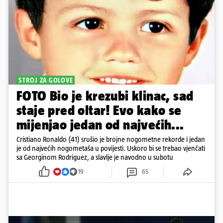
STROJ ZA GOLOVE
FOTO Bio je krezubi klinac, sad
staje pred oltar! Evo kako se
mijenjao jedan od najvećih...
Cristiano Ronaldo (41) srušio je brojne nogometne rekorde i jedan
je od najvećih nogometaša u povijesti. Uskoro bi se trebao vjenčati
sa Georginom Rodriguez, a slavlje je navodno u subotu
19
65