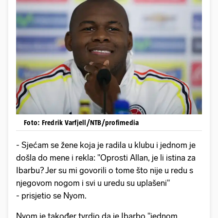
Foto: Fredrik Varfjell/NTB/profimedia
- Sjećam se žene koja je radila u klubu i jednom je
došla do mene i rekla: "Oprosti Allan, je li istina za
Ibarbu? Jer su mi govorili o tome što nije u redu s
njegovom nogom i svi u uredu su uplašeni"
- prisjetio se Nyom.
Nyom je također tvrdio da je Ibarbo "jednom