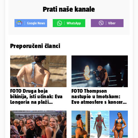
Prati naše kanale
Preporučeni članci
FOTO Druga boja
FOTO Thompson
bikinija, isti učinak: Eva
nastupio u Imotskom:
Longoria na plaži
Evo atmosfere s koncerta
pipkala svoje zanosne
na Gospinom docu
obline