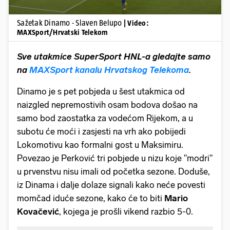
Sažetak Dinamo - Slaven Belupo
| Video:
MAXSport/Hrvatski Telekom
Sve utakmice SuperSport HNL-a gledajte samo
na
MAXSport kanalu Hrvatskog Telekoma
.
Dinamo je s pet pobjeda u šest utakmica od
naizgled nepremostivih osam bodova došao na
samo bod zaostatka za vodećom Rijekom, a u
subotu će moći i zasjesti na vrh ako pobijedi
Lokomotivu kao formalni gost u Maksimiru.
Povezao je Perković tri pobjede u nizu koje "modri"
u prvenstvu nisu imali od početka sezone. Doduše,
iz Dinama i dalje dolaze signali kako neće povesti
momčad iduće sezone, kako će to biti
Mario
Kovačević
, kojega je prošli vikend razbio 5-0.