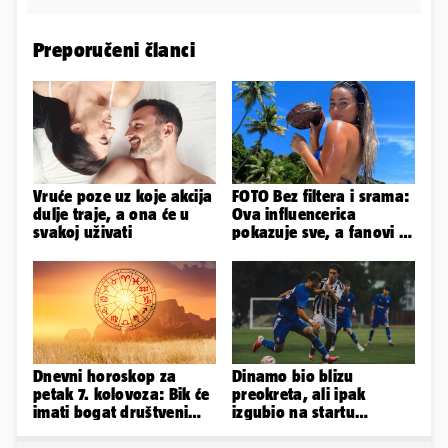
Preporučeni članci
Vruće poze uz koje akcija
FOTO Bez filtera i srama:
dulje traje, a ona će u
Ova influencerica
svakoj uživati
pokazuje sve, a fanovi je
naprosto obožavaju!
Dnevni horoskop za
Dinamo bio blizu
petak 7. kolovoza: Bik će
preokreta, ali ipak
imati bogat društveni
izgubio na startu
život, Rak se žrtvuje
Ramljaka