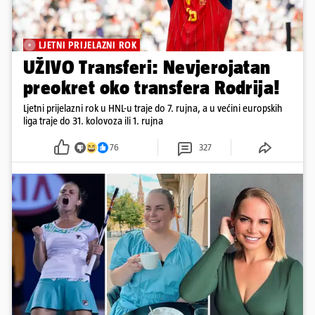
LJETNI PRIJELAZNI ROK
UŽIVO Transferi: Nevjerojatan
preokret oko transfera Rodrija!
Ljetni prijelazni rok u HNL-u traje do 7. rujna, a u većini europskih
liga traje do 31. kolovoza ili 1. rujna
76
327