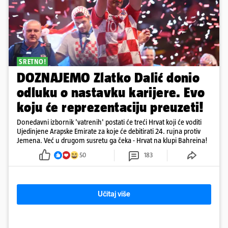
SRETNO!
DOZNAJEMO Zlatko Dalić donio
odluku o nastavku karijere. Evo
koju će reprezentaciju preuzeti!
Donedavni izbornik 'vatrenih' postati će treći Hrvat koji će voditi
Ujedinjene Arapske Emirate za koje će debitirati 24. rujna protiv
Jemena. Već u drugom susretu ga čeka - Hrvat na klupi Bahreina!
50
183
Učitaj više