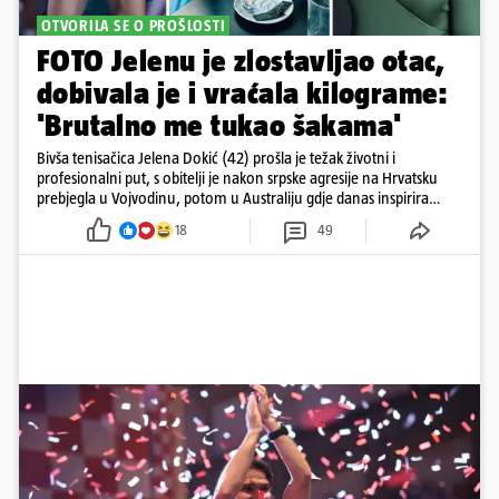
OTVORILA SE O PROŠLOSTI
FOTO Jelenu je zlostavljao otac,
dobivala je i vraćala kilograme:
'Brutalno me tukao šakama'
Bivša tenisačica Jelena Dokić (42) prošla je težak životni i
profesionalni put, s obitelji je nakon srpske agresije na Hrvatsku
prebjegla u Vojvodinu, potom u Australiju gdje danas inspirira
mnoge
18
49