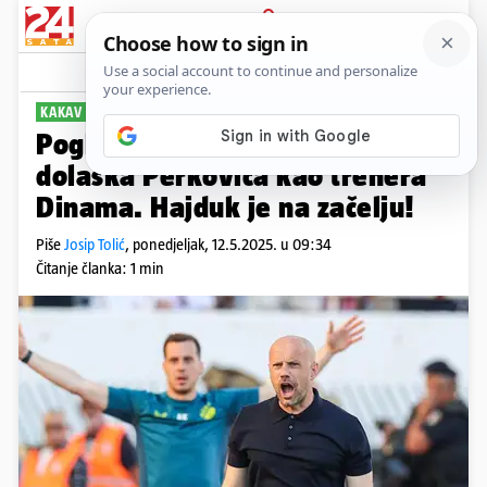
PRIJAVA
Sport
Komentari
15
KAKAV PREOKRET
Pogledajte ljestvicu HNL-a od
dolaska Perkovića kao trenera
Dinama. Hajduk je na začelju!
Piše
Josip Tolić
,
ponedjeljak, 12.5.2025. u 09:34
Čitanje članka: 1 min