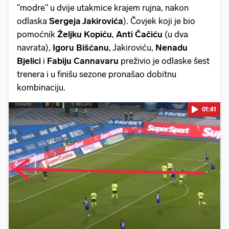
"modre" u dvije utakmice krajem rujna, nakon
odlaska
Sergeja Jakirovića
). Čovjek koji je bio
pomoćnik
Željku Kopiću
,
Anti Čačiću
(u dva
navrata),
Igoru Bišćanu
, Jakiroviću,
Nenadu
Bjelici
i
Fabiju Cannavaru
preživio je odlaske šest
trenera i u finišu sezone pronašao dobitnu
kombinaciju.
01:41
Pokretanje videa...