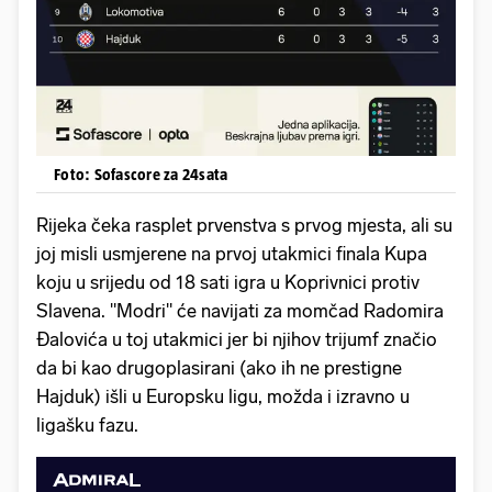
Foto: Sofascore za 24sata
Rijeka čeka rasplet prvenstva s prvog mjesta, ali su
joj misli usmjerene na prvoj utakmici finala Kupa
koju u srijedu od 18 sati igra u Koprivnici protiv
Slavena. "Modri" će navijati za momčad Radomira
Đalovića u toj utakmici jer bi njihov trijumf značio
da bi kao drugoplasirani (ako ih ne prestigne
Hajduk) išli u Europsku ligu, možda i izravno u
ligašku fazu.