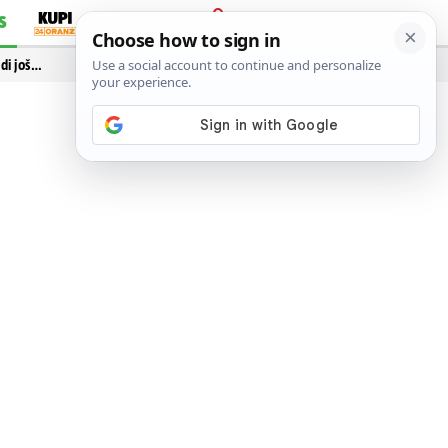
S
PRIJAVA
idi još…