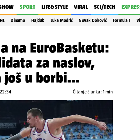
SHOW
SPORT
LIFE&STYLE
VIRAL
SCI/TECH
EXPRES
NL
Dinamo
Hajduk
Luka Modrić
Novak Đoković
Formula 1
V
ta na EuroBasketu:
idata za naslov,
još u borbi...
 22:34
Čitanje članka: 1 min