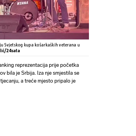
ju Svjetskog kupa košarkaških veterana u
lić/24sata
ranking reprezentacija prije početka
lov bila je Srbija. Iza nje smjestila se
tjecanju, a treće mjesto pripalo je