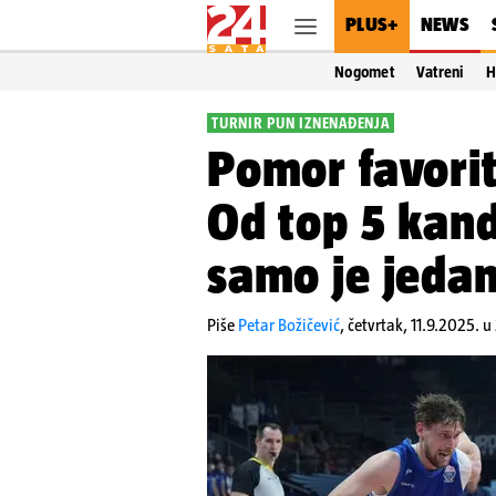
PLUS+
NEWS
Nogomet
Vatreni
H
TURNIR PUN IZNENAĐENJA
Pomor favori
Od top 5 kand
samo je jedan 
Piše
Petar Božičević
,
četvrtak, 11.9.2025. u