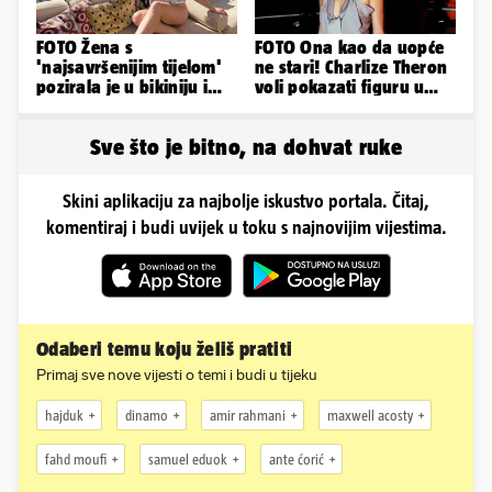
FOTO Žena s
FOTO Ona kao da uopće
'najsavršenijim tijelom'
ne stari! Charlize Theron
pozirala je u bikiniju i
voli pokazati figuru u
pokazala svoje bujne
golišavim izdanjima...
obline...
Sve što je bitno, na dohvat ruke
Skini aplikaciju za najbolje iskustvo portala. Čitaj,
komentiraj i budi uvijek u toku s najnovijim vijestima.
Odaberi temu koju želiš pratiti
Primaj sve nove vijesti o temi i budi u tijeku
hajduk
dinamo
amir rahmani
maxwell acosty
fahd moufi
samuel eduok
ante ćorić