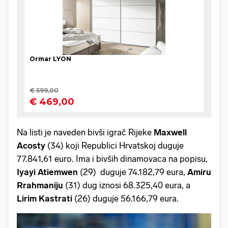
Na listi je naveden bivši igrač Rijeke
Maxwell
Acosty
(34) koji Republici Hrvatskoj duguje
77.841,61 euro. Ima i bivših dinamovaca na popisu,
Iyayi Atiemwen
(29) duguje 74.182,79 eura,
Amiru
Rrahmaniju
(31) dug iznosi 68.325,40 eura, a
Lirim Kastrati
(26) duguje 56.166,79 eura.