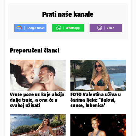
Prati naše kanale
Preporučeni članci
Vruće poze uz koje akcija
FOTO Valentina uživa u
dulje traje, a ona će u
čarima ljeta: 'Valovi,
svakoj uživati
sunce, lubenica'