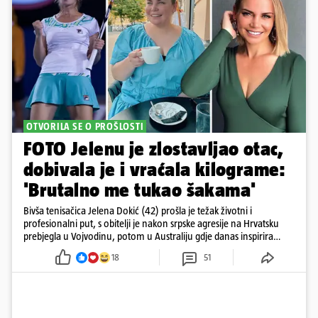
OTVORILA SE O PROŠLOSTI
FOTO Jelenu je zlostavljao otac,
dobivala je i vraćala kilograme:
'Brutalno me tukao šakama'
Bivša tenisačica Jelena Dokić (42) prošla je težak životni i
profesionalni put, s obitelji je nakon srpske agresije na Hrvatsku
prebjegla u Vojvodinu, potom u Australiju gdje danas inspirira
mnoge
18
51