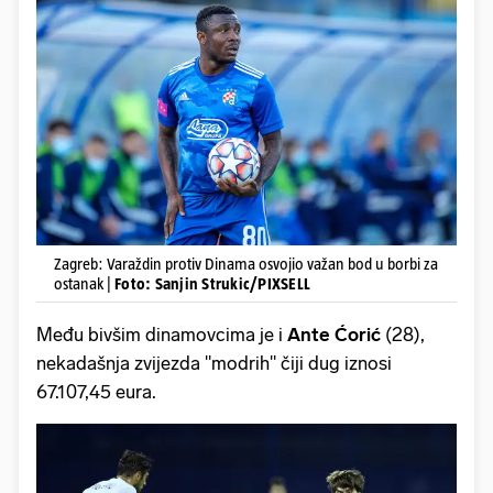
Zagreb: Varaždin protiv Dinama osvojio važan bod u borbi za
ostanak |
Foto: Sanjin Strukic/PIXSELL
Među bivšim dinamovcima je i
Ante Ćorić
(28),
nekadašnja zvijezda "modrih" čiji dug iznosi
67.107,45 eura.