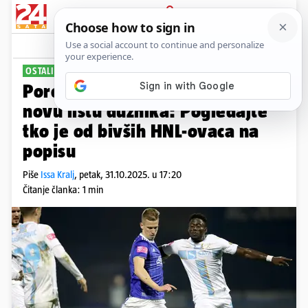
PRIJAVA
Sport
Komentari
15
OSTALI DUŽNI
Porezna uprava je objavila
novu listu dužnika: Pogledajte
tko je od bivših HNL-ovaca na
popisu
Piše
Issa Kralj
,
petak, 31.10.2025. u 17:20
Čitanje članka: 1 min