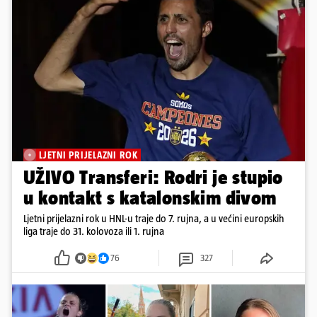
LJETNI PRIJELAZNI ROK
UŽIVO Transferi: Rodri je stupio
u kontakt s katalonskim divom
Ljetni prijelazni rok u HNL-u traje do 7. rujna, a u većini europskih
liga traje do 31. kolovoza ili 1. rujna
76
327