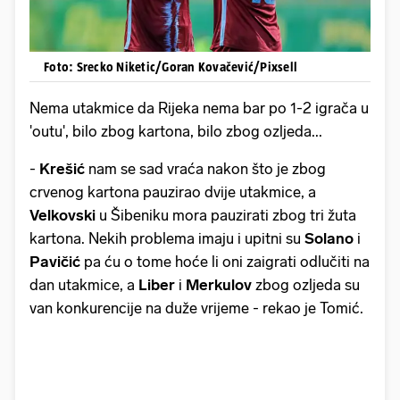
Foto: Srecko Niketic/Goran Kovačević/Pixsell
Nema utakmice da Rijeka nema bar po 1-2 igrača u
'outu', bilo zbog kartona, bilo zbog ozljeda...
-
Krešić
nam se sad vraća nakon što je zbog
crvenog kartona pauzirao dvije utakmice, a
Velkovski
u Šibeniku mora pauzirati zbog tri žuta
kartona. Nekih problema imaju i upitni su
Solano
i
Pavičić
pa ću o tome hoće li oni zaigrati odlučiti na
dan utakmice, a
Liber
i
Merkulov
zbog ozljeda su
van konkurencije na duže vrijeme - rekao je Tomić.