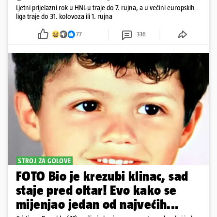
Ljetni prijelazni rok u HNL-u traje do 7. rujna, a u većini europskih
liga traje do 31. kolovoza ili 1. rujna
77
336
STROJ ZA GOLOVE
FOTO Bio je krezubi klinac, sad
staje pred oltar! Evo kako se
mijenjao jedan od najvećih...