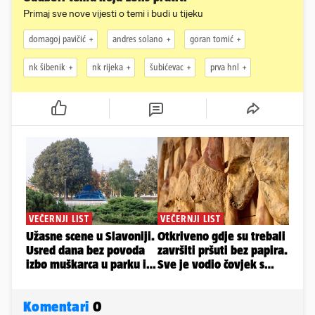
Primaj sve nove vijesti o temi i budi u tijeku
domagoj pavičić
andres solano
goran tomić
nk šibenik
nk rijeka
šubićevac
prva hnl
Komentari
0