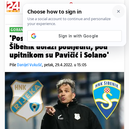
PRIJAVA
Sport
Komentari
0
GORAN TOMIĆ:
'Posebna utakmica! Rijeka u
Šibenik dolazi pobijediti, pod
upitnikom su Pavičić i Solano'
Piše
Danijel Vukušić
,
petak, 29.4.2022. u 15:05