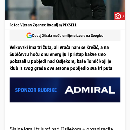
3
Foto: Vjeran Žganec Rogulja/PIXSELL
Dodaj 24sata među omiljene izvore na Googleu
Velkovski ima tri žuta, ali vraća nam se Krešić, a na
Šubićevcu hoću onu energiju i pristup kakve smo
pokazali u pobjedi nad Osijekom, kaže Tomić koji je
klub iz svog grada ove sezone pobijedio sva tri puta
Sjajna igra i trijumf nad Osijekom + organizacija