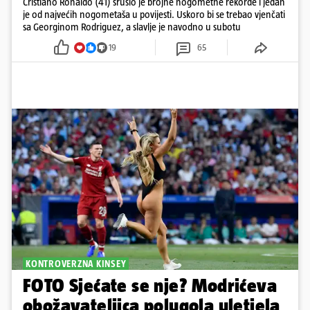
Cristiano Ronaldo (41) srušio je brojne nogometne rekorde i jedan
je od najvećih nogometaša u povijesti. Uskoro bi se trebao vjenčati
sa Georginom Rodriguez, a slavlje je navodno u subotu
19
65
KONTROVERZNA KINSEY
FOTO Sjećate se nje? Modrićeva
obožavateljica polugola uletjela