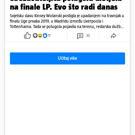
na finale LP. Evo što radi danas
Svjetsku slavu Kinsey Wolanski postigla je upadanjem na travnjak u
finalu Lige prvaka 2019. u Madridu između Liverpoola i
Tottenhama. Tada se polugola pojavila na terenu, redarska služba
ju je lovila po travnjaku, a njezine fotografije obišle su svijet.
11
35
Učitaj više