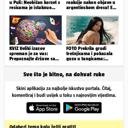
u Puli: Neobičan korzet s
reakcije nakon objave u
resicama je istaknuo
argentinskom dresu! Evo
njezine vitke noge...
tko je lijepa Njemica
KVIZ Veliki izazov
FOTO Prekrila grudi
spreman je za vas:
trešnjicama i pokazala
Prepoznajte države samo
guzu u tangicama:
po obliku njihova
Ovako ljetuje bujna
teritorija...
Slavonka
Sve što je bitno, na dohvat ruke
Skini aplikaciju za najbolje iskustvo portala. Čitaj,
komentiraj i budi uvijek u toku s najnovijim vijestima.
Odaberi temu koju želiš pratiti