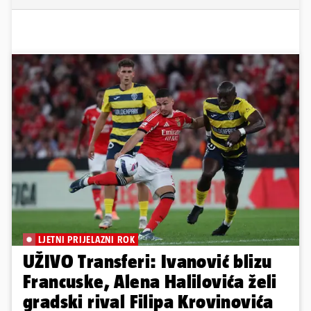
LJETNI PRIJELAZNI ROK
UŽIVO Transferi: Ivanović blizu
Francuske, Alena Halilovića želi
gradski rival Filipa Krovinovića