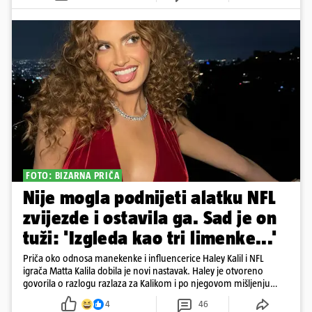
FOTO: BIZARNA PRIČA
Nije mogla podnijeti alatku NFL
zvijezde i ostavila ga. Sad je on
tuži: 'Izgleda kao tri limenke...'
Priča oko odnosa manekenke i influencerice Haley Kalil i NFL
igrača Matta Kalila dobila je novi nastavak. Haley je otvoreno
govorila o razlogu razlaza za Kalikom i po njegovom mišljenju
prešla granicu dobrog ukusa
4
46