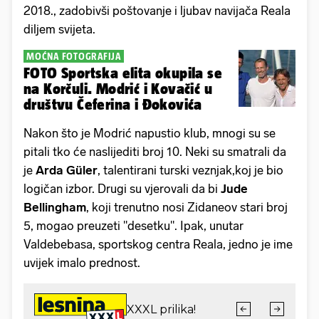
2018., zadobivši poštovanje i ljubav navijača Reala
diljem svijeta.
MOĆNA FOTOGRAFIJA
FOTO Sportska elita okupila se
na Korčuli. Modrić i Kovačić u
društvu Čeferina i Đokovića
Nakon što je Modrić napustio klub, mnogi su se
pitali tko će naslijediti broj 10. Neki su smatrali da
je
Arda
Güler
, talentirani turski veznjak,koj je bio
logičan izbor. Drugi su vjerovali da bi
Jude
Bellingham
, koji trenutno nosi Zidaneov stari broj
5, mogao preuzeti "desetku". Ipak, unutar
Valdebebasa, sportskog centra Reala, jedno je ime
uvijek imalo prednost.