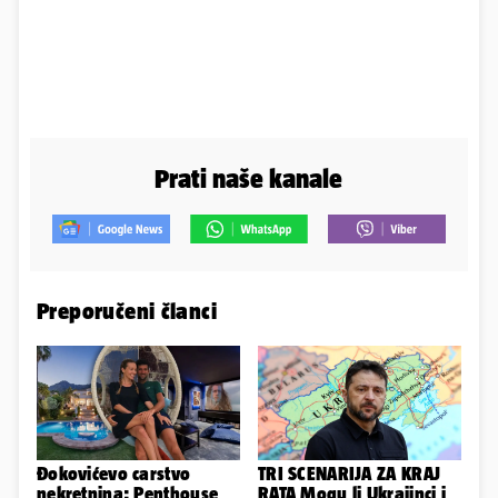
Prati naše kanale
Preporučeni članci
Đokovićevo carstvo
TRI SCENARIJA ZA KRAJ
nekretnina: Penthouse
RATA Mogu li Ukrajinci i