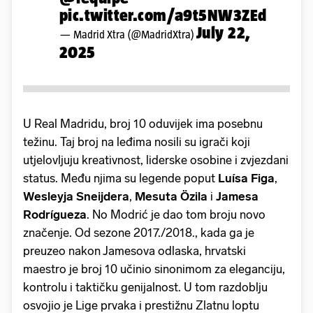
pic.twitter.com/a9t5NW3ZEd
July 22,
— Madrid Xtra (@MadridXtra)
2025
U Real Madridu, broj 10 oduvijek ima posebnu
težinu. Taj broj na leđima nosili su igrači koji
utjelovljuju kreativnost, liderske osobine i zvjezdani
status. Među njima su legende poput
Luísa
Figa
,
Wesleyja
Sneijdera
,
Mesuta
Özila
i
Jamesa
Rodrígueza
. No Modrić je dao tom broju novo
značenje. Od sezone 2017./2018., kada ga je
preuzeo nakon Jamesova odlaska, hrvatski
maestro je broj 10 učinio sinonimom za eleganciju,
kontrolu i taktičku genijalnost. U tom razdoblju
osvojio je Lige prvaka i prestižnu Zlatnu loptu