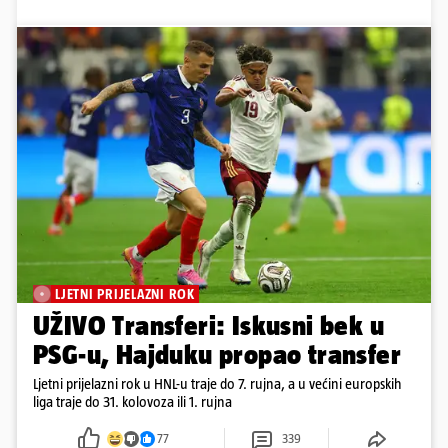
LJETNI PRIJELAZNI ROK
UŽIVO Transferi: Iskusni bek u
PSG-u, Hajduku propao transfer
Ljetni prijelazni rok u HNL-u traje do 7. rujna, a u većini europskih
liga traje do 31. kolovoza ili 1. rujna
77
339