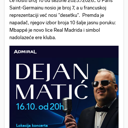
će nositi broj 10 od sezone 2025./2026
.
. U Paris
Saint-Germainu nosio je broj 7, a u francuskoj
reprezentaciji već nosi "desetku". Premda je
napadač, njegov izbor broja 10 šalje jasnu poruku:
Mbappé je novo lice Real Madrida i simbol
nadolazeće ere kluba.