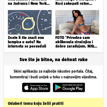
na Jadranu i New Yorku,
Rusi zakopati ratne
španjolska vila, hoteli...
sjekire nakon 4 godine...
Znate li što znači ova
FOTO 'Prirodno sam
lampica u autu? Na
oblikovala stražnjicu i
internetu se posvađali
dobro zarađujem. Nitko
ne vjeruje da je prava'
Sve što je bitno, na dohvat ruke
Skini aplikaciju za najbolje iskustvo portala. Čitaj,
komentiraj i budi uvijek u toku s najnovijim vijestima.
Odaberi temu koju želiš pratiti