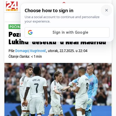
PRIJAVA
Sport
Komentari
6
POČINJE NOVA ERA
Poznato je tko će naslijediti
Lukinu 'desetku' u Real Madridu
Piše
Domagoj Vugrinović
,
utorak, 22.7.2025. u 22:04
Čitanje članka: < 1 min