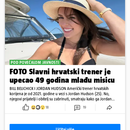
POD POVEĆALOM JAVNOSTI
FOTO Slavni hrvatski trener je
upecao 49 godina mlađu misicu
BILL BELICHICK I JORDAN HUDSON Američki trener hrvatskih
korijena je od 2021. godine u vezi s Jordan Hudson (25). No,
njegovi prijatelji i obitelj su zabrinuti, smatraju kako ga Jordan
kontrolira
18
19
Učitaj više