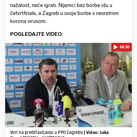
nažalost, neće igrati. Nijemci bez borbe idu u
četvrtfinale, a Zagreb u svoje borbe s nesretnim
korona virusom.
POGLEDAJTE VIDEO:
04:30
Pokretanje videa...
Vori na predstavljanju u PPD Zagrebu
| Video: Luka