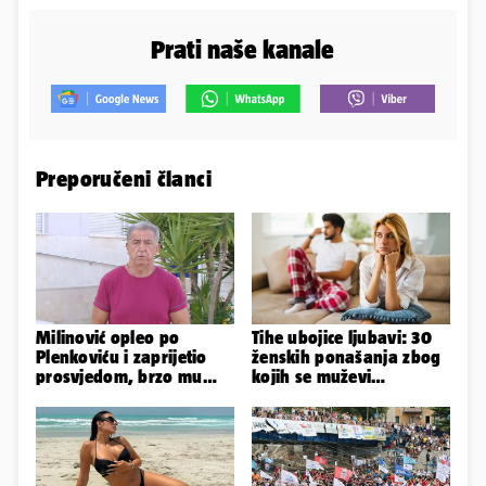
Prati naše kanale
Preporučeni članci
Milinović opleo po
Tihe ubojice ljubavi: 30
Plenkoviću i zaprijetio
ženskih ponašanja zbog
prosvjedom, brzo mu
kojih se muževi
stigao odgovor građana
emocionalno distanciraju
Gospića