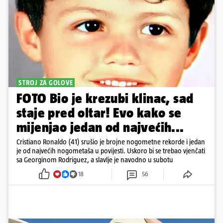
STROJ ZA GOLOVE
FOTO Bio je krezubi klinac, sad
staje pred oltar! Evo kako se
mijenjao jedan od najvećih...
Cristiano Ronaldo (41) srušio je brojne nogometne rekorde i jedan
je od najvećih nogometaša u povijesti. Uskoro bi se trebao vjenčati
sa Georginom Rodriguez, a slavlje je navodno u subotu
18
56