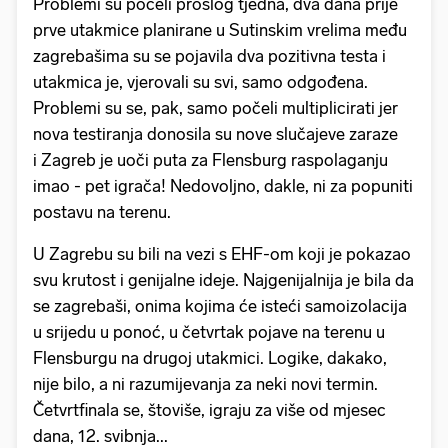
Problemi su počeli prošlog tjedna, dva dana prije
prve utakmice planirane u Sutinskim vrelima među
zagrebašima su se pojavila dva pozitivna testa i
utakmica je, vjerovali su svi, samo odgođena.
Problemi su se, pak, samo počeli multiplicirati jer
nova testiranja donosila su nove slučajeve zaraze
i Zagreb je uoči puta za Flensburg raspolaganju
imao - pet igrača! Nedovoljno, dakle, ni za popuniti
postavu na terenu.
U Zagrebu su bili na vezi s EHF-om koji je pokazao
svu krutost i genijalne ideje. Najgenijalnija je bila da
se zagrebaši, onima kojima će isteći samoizolacija
u srijedu u ponoć, u četvrtak pojave na terenu u
Flensburgu na drugoj utakmici. Logike, dakako,
nije bilo, a ni razumijevanja za neki novi termin.
Četvrtfinala se, štoviše, igraju za više od mjesec
dana, 12. svibnja...