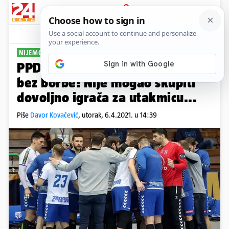
PRIJAVA
Sport
Komentari
20
NIJEMCI IDU DALJE
PPD Zagreb ispao iz Lige prvaka
bez borbe! Nije mogao skupiti
dovoljno igrača za utakmicu...
Piše
Davor Kovačević
,
utorak, 6.4.2021. u 14:39