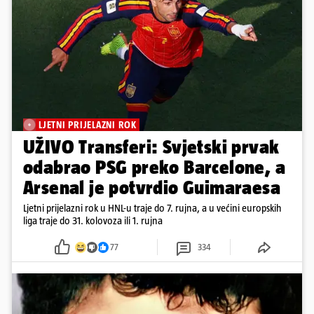
LJETNI PRIJELAZNI ROK
UŽIVO Transferi: Svjetski prvak
odabrao PSG preko Barcelone, a
Arsenal je potvrdio Guimaraesa
Ljetni prijelazni rok u HNL-u traje do 7. rujna, a u većini europskih
liga traje do 31. kolovoza ili 1. rujna
77
334