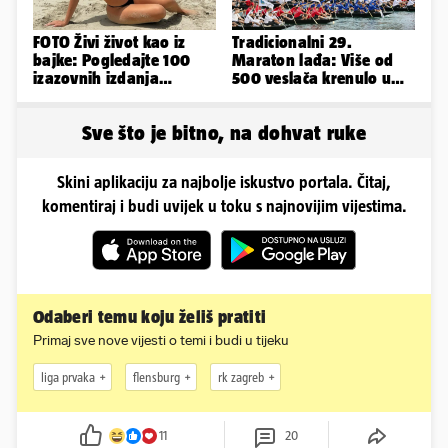
FOTO Živi život kao iz
Tradicionalni 29.
bajke: Pogledajte 100
Maraton lađa: Više od
izazovnih izdanja
500 veslača krenulo u
Ronaldove Georgine
borbu za Štit kneza
Domagoja
Sve što je bitno, na dohvat ruke
Skini aplikaciju za najbolje iskustvo portala. Čitaj,
komentiraj i budi uvijek u toku s najnovijim vijestima.
Odaberi temu koju želiš pratiti
Primaj sve nove vijesti o temi i budi u tijeku
liga prvaka
flensburg
rk zagreb
11
20